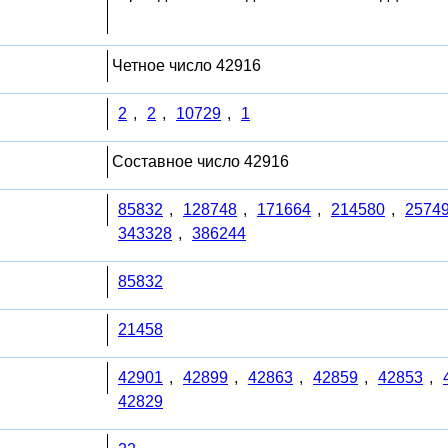
Четное число 42916
2
,
2
,
10729
,
1
Составное число 42916
85832
,
128748
,
171664
,
214580
,
2574
343328
,
386244
85832
21458
42901
,
42899
,
42863
,
42859
,
42853
,
42829