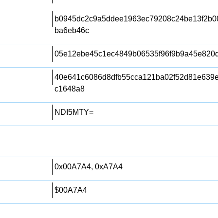
b0945dc2c9a5ddee1963ec79208c24be13f2b0
ba6eb46c
05e12ebe45c1ec4849b06535f96f9b9a45e820
40e641c6086d8dfb55cca121ba02f52d81e639
c1648a8
NDI5MTY=
0x00A7A4, 0xA7A4
$00A7A4