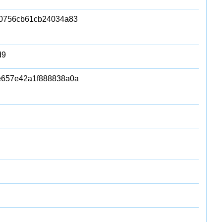
0756cb61cb24034a83
d9
e657e42a1f888838a0a