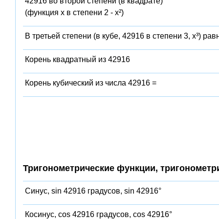
42916 во второй степени (в квадрате)
(функция x в степени 2 - x²)
В третьей степени (в кубе, 42916 в степени 3, x³) рав
Корень квадратный из 42916
Корень кубический из числа 42916 =
Тригонометрические функции, тригонометр
Синус, sin 42916 градусов, sin 42916°
Косинус, cos 42916 градусов, cos 42916°