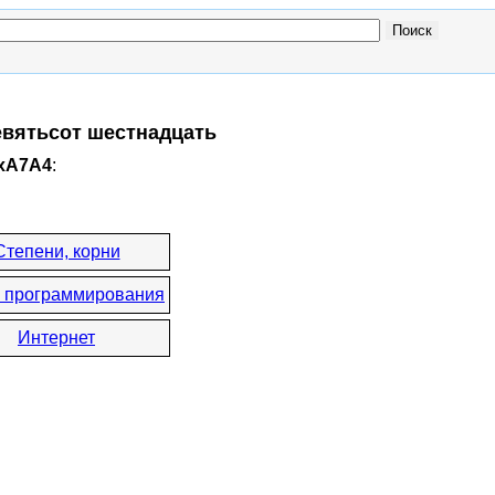
девятьсот шестнадцать
0xA7A4
:
Степени, корни
 программирования
Интернет