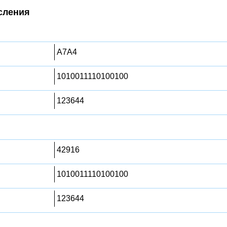
сления
A7A4
1010011110100100
123644
42916
1010011110100100
123644