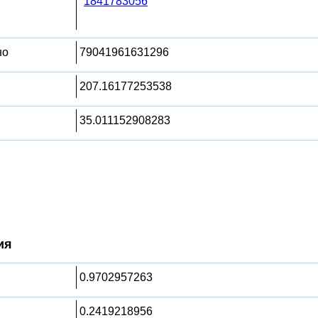
1841783056
но
79041961631296
207.16177253538
35.011152908283
ия
0.9702957263
0.2419218956