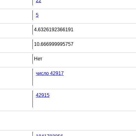
22
5
4.6326192366191
10.666999995757
Нет
число 42917
42915