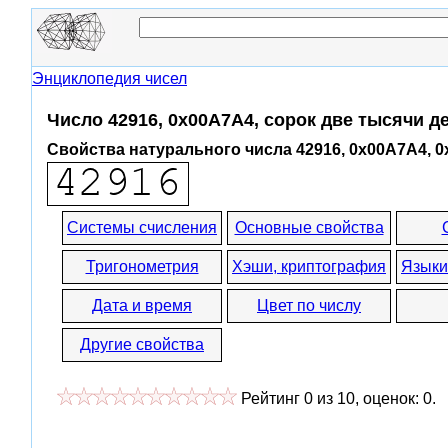
Энциклопедия чисел
Число 42916, 0x00A7A4, сорок две тысячи 
Свойства натурального числа 42916, 0x00A7A4, 
Системы счисления
Основные свойства
Тригонометрия
Хэши, криптография
Языки
Дата и время
Цвет по числу
Другие свойства
Рейтинг
0
из
10
, оценок:
0
.