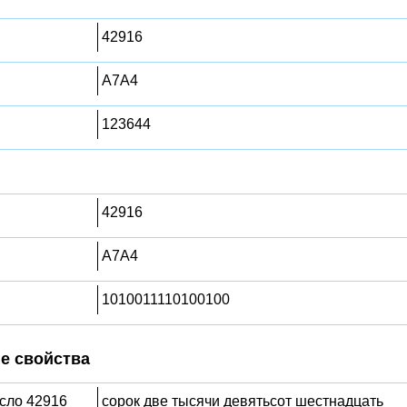
42916
A7A4
123644
42916
A7A4
1010011110100100
е свойства
исло 42916
сорок две тысячи девятьсот шестнадцать