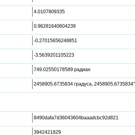
4.0107809335
0.96281640604239
-0.27015656248851
-3.5639201105223
749.02550178589 радиан
2458905.6735834 градуса, 2458905.6735834°
8490dafa7d36043604baaadcbc92d821
3942421829