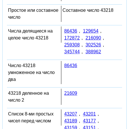
Простое или составное
Составное число 43218
число
Числа делящиеся на
86436
,
129654
,
целое число 43218
172872
,
216090
,
259308
,
302526
,
345744
,
388962
Число 43218
86436
умноженное на число
два
43218 деленное на
21609
число 2
Список 8-ми простых
43207
,
43201
,
чисел перед числом
43189
,
43177
,
43159
,
43151
,