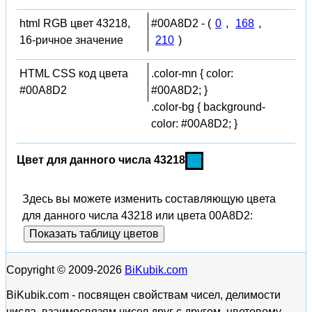
html RGB цвет 43218,
#00A8D2 - (
0
,
168
,
16-ричное значение
210
)
HTML CSS код цвета
.color-mn { color:
#00A8D2
#00A8D2; }
.color-bg { background-
color: #00A8D2; }
Цвет для данного числа 43218
Здесь вы можете изменить составляющую цвета
для данного числа 43218 или цвета 00A8D2:
Показать таблицу цветов
Copyright © 2009-2026
BiKubik.com
BiKubik.com - посвящен свойствам чисел, делимости
числа, взаимосвязям чисел друг с другом, цветовому