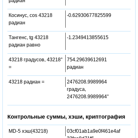
радиан
Косинус, cos 43218
-0.62930677825599
радиан
Тангенс, tg 43218
-1.2349413855615
радиан равно
43218 градусов, 43218°
754.29639612691
=
радиан
43218 радиан =
2476208.9989964
градуса,
2476208.9989964°
Контрольные суммы, хэши, криптография
MD-5 хэш(43218)
03cf01ab1a9e0f461e4af