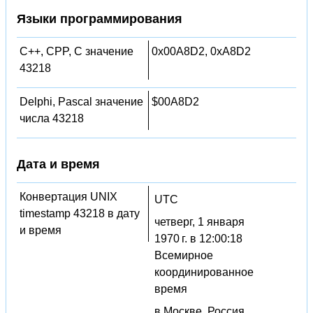
Языки программирования
C++, CPP, C значение
0x00A8D2, 0xA8D2
43218
Delphi, Pascal значение
$00A8D2
числа 43218
Дата и время
Конвертация UNIX
UTC
timestamp 43218 в дату
четверг, 1 января
и время
1970 г. в 12:00:18
Всемирное
координированное
время
в Москве, Россия