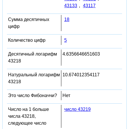
43133
,
43117
Сумма десятичных
18
цифр
Количество цифр
5
Десятичный логарифм
4.6356646651603
43218
Натуральный логарифм
10.674012354117
43218
Это число Фибоначчи?
Нет
Число на 1 больше
число 43219
числа 43218,
следующее число