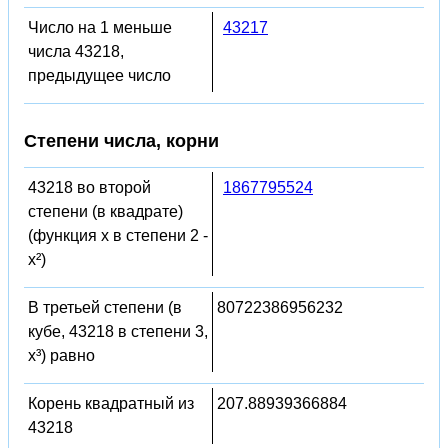
Число на 1 меньше
43217
числа 43218,
предыдущее число
Степени числа, корни
43218 во второй
1867795524
степени (в квадрате)
(функция x в степени 2 -
x²)
В третьей степени (в
80722386956232
кубе, 43218 в степени 3,
x³) равно
Корень квадратный из
207.88939366884
43218