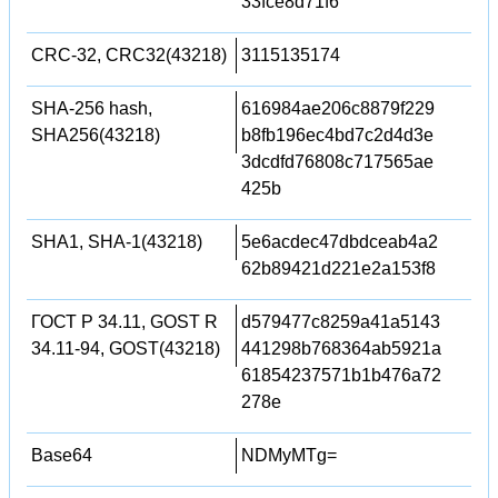
33fce8d71f6
CRC-32, CRC32(43218)
3115135174
SHA-256 hash,
616984ae206c8879f229
SHA256(43218)
b8fb196ec4bd7c2d4d3e
3dcdfd76808c717565ae
425b
SHA1, SHA-1(43218)
5e6acdec47dbdceab4a2
62b89421d221e2a153f8
ГОСТ Р 34.11, GOST R
d579477c8259a41a5143
34.11-94, GOST(43218)
441298b768364ab5921a
61854237571b1b476a72
278e
Base64
NDMyMTg=