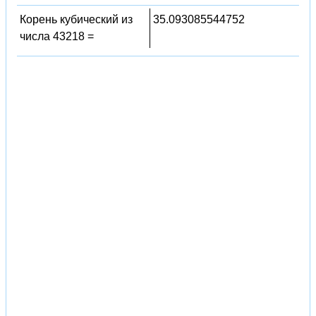
Корень кубический из
35.093085544752
числа 43218 =