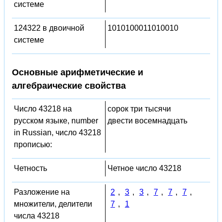
системе
124322 в двоичной
1010100011010010
системе
Основные арифметические и
алгебраические свойства
Число 43218 на
сорок три тысячи
русском языке, number
двести восемнадцать
in Russian, число 43218
прописью:
Четность
Четное число 43218
Разложение на
2
,
3
,
3
,
7
,
7
,
7
,
множители, делители
7
,
1
числа 43218