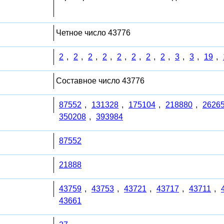
Четное число 43776
2
,
2
,
2
,
2
,
2
,
2
,
2
,
2
,
3
,
3
,
19
,
Составное число 43776
87552
,
131328
,
175104
,
218880
,
2626
350208
,
393984
87552
21888
43759
,
43753
,
43721
,
43717
,
43711
,
43661