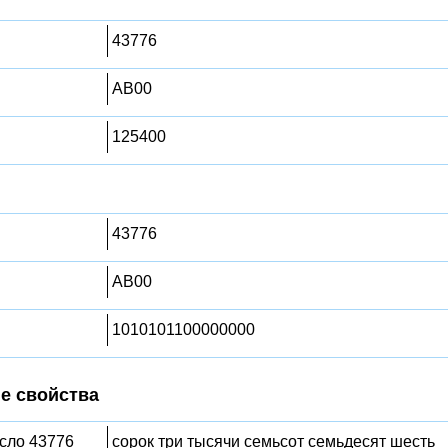
43776
AB00
125400
43776
AB00
1010101100000000
е свойства
исло 43776
сорок три тысячи семьсот семьдесят шесть