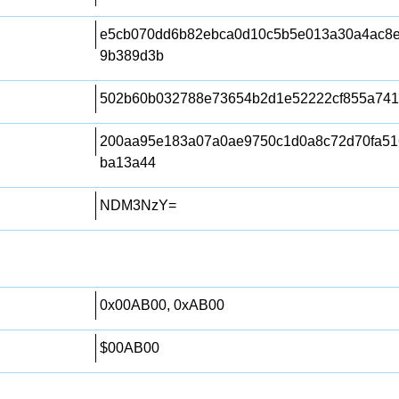
e5cb070dd6b82ebca0d10c5b5e013a30a4ac8
9b389d3b
502b60b032788e73654b2d1e52222cf855a74
200aa95e183a07a0ae9750c1d0a8c72d70fa51
ba13a44
NDM3NzY=
0x00AB00, 0xAB00
$00AB00