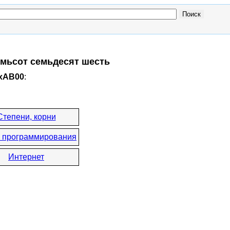
емьсот семьдесят шесть
0xAB00
:
Степени, корни
 программирования
Интернет