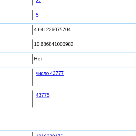
27
5
4.641236075704
10.686841000982
Нет
число 43777
43775