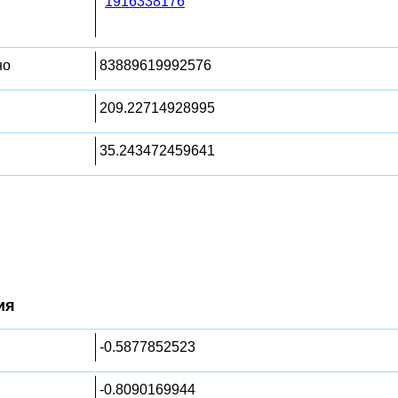
1916338176
но
83889619992576
209.22714928995
35.243472459641
ия
-0.5877852523
-0.8090169944