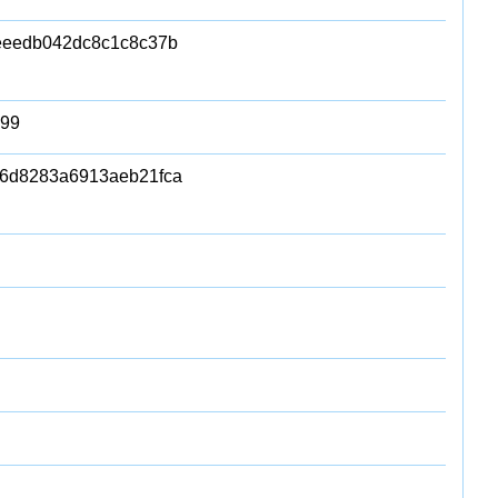
eeedb042dc8c1c8c37b
199
6d8283a6913aeb21fca