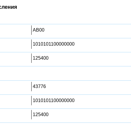
сления
AB00
1010101100000000
125400
43776
1010101100000000
125400