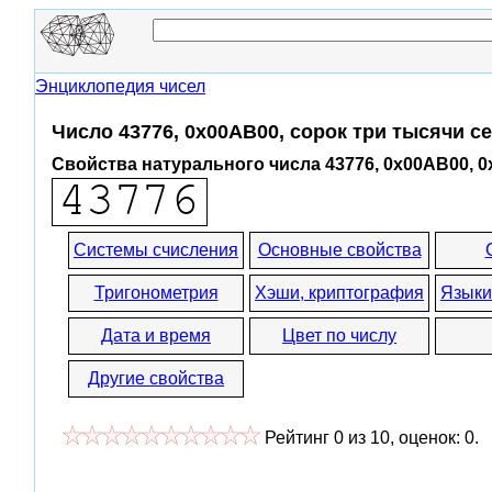
Энциклопедия чисел
Число 43776, 0x00AB00, сорок три тысячи с
Свойства натурального числа 43776, 0x00AB00, 
Системы счисления
Основные свойства
Тригонометрия
Хэши, криптография
Языки
Дата и время
Цвет по числу
Другие свойства
Рейтинг
0
из
10
, оценок:
0
.