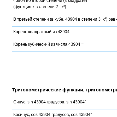
43904 во второй степени (в квадрате)
(функция x в степени 2 - x²)
В третьей степени (в кубе, 43904 в степени 3, x³) рав
Корень квадратный из 43904
Корень кубический из числа 43904 =
Тригонометрические функции, тригонометр
Синус, sin 43904 градусов, sin 43904°
Косинус, cos 43904 градусов, cos 43904°