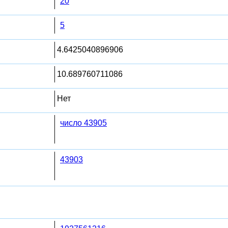
20
5
4.6425040896906
10.689760711086
Нет
число 43905
43903