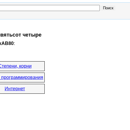
евятьсот четыре
0xAB80
:
Степени, корни
 программирования
Интернет