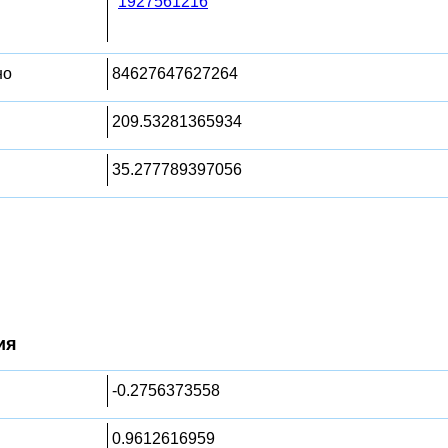
1927561216
но
84627647627264
209.53281365934
35.277789397056
ия
-0.2756373558
0.9612616959