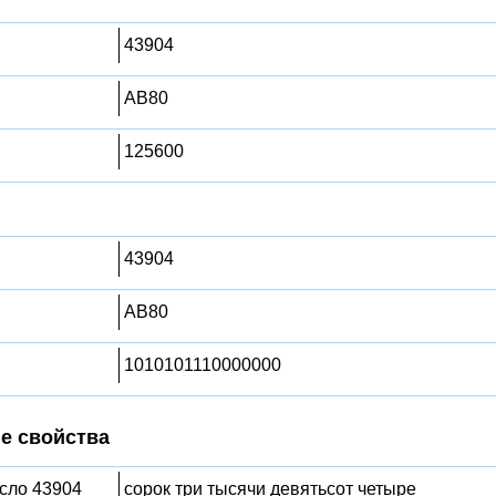
43904
AB80
125600
43904
AB80
1010101110000000
е свойства
исло 43904
сорок три тысячи девятьсот четыре