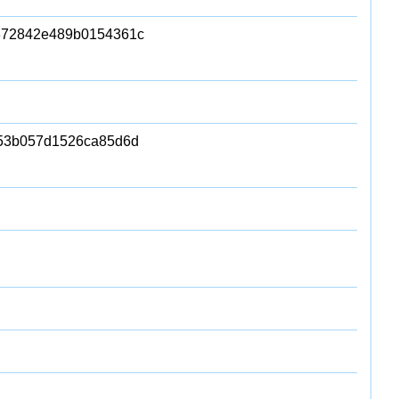
872842e489b0154361c
53b057d1526ca85d6d