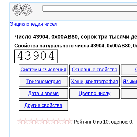
Энциклопедия чисел
Число 43904, 0x00AB80, сорок три тысячи д
Свойства натурального числа 43904, 0x00AB80, 
Системы счисления
Основные свойства
Тригонометрия
Хэши, криптография
Языки
Дата и время
Цвет по числу
Другие свойства
Рейтинг
0
из
10
, оценок:
0
.