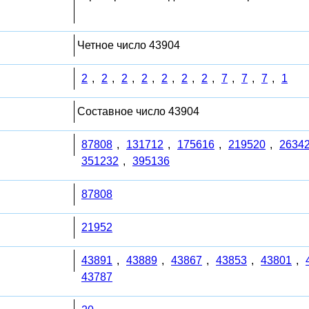
Четное число 43904
2
,
2
,
2
,
2
,
2
,
2
,
2
,
7
,
7
,
7
,
1
Составное число 43904
87808
,
131712
,
175616
,
219520
,
2634
351232
,
395136
87808
21952
43891
,
43889
,
43867
,
43853
,
43801
,
43787