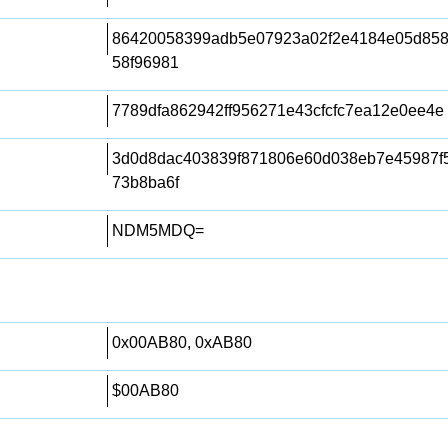
86420058399adb5e07923a02f2e4184e05d85
58f96981
7789dfa862942ff956271e43cfcfc7ea12e0ee4e
3d0d8dac403839f871806e60d038eb7e45987f
73b8ba6f
NDM5MDQ=
0x00AB80, 0xAB80
$00AB80