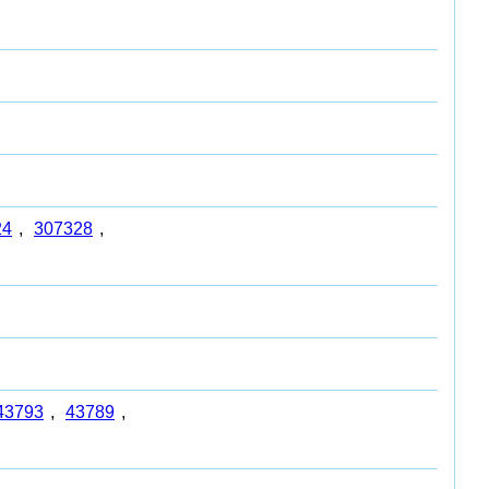
24
,
307328
,
43793
,
43789
,