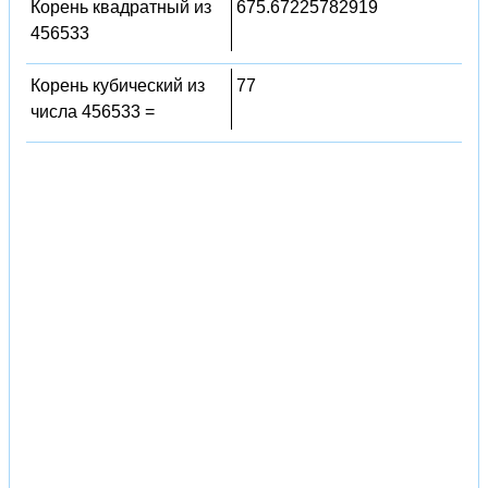
Корень квадратный из
675.67225782919
456533
Корень кубический из
77
числа 456533 =