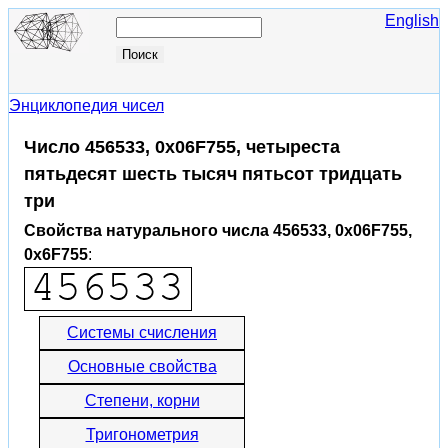
English
Энциклопедия чисел
Число 456533, 0x06F755, четыреста
пятьдесят шесть тысяч пятьсот тридцать
три
Свойства натурального числа 456533, 0x06F755,
0x6F755
:
Системы счисления
Основные свойства
Степени, корни
Тригонометрия