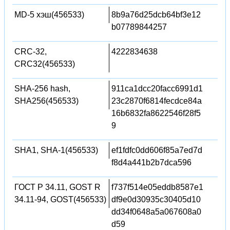
MD-5 хэш(456533)
8b9a76d25dcb64bf3e12
b07789844257
CRC-32,
4222834638
CRC32(456533)
SHA-256 hash,
911ca1dcc20facc6991d1
SHA256(456533)
23c2870f6814fecdce84a
16b6832fa8622546f28f5
9
SHA1, SHA-1(456533)
ef1fdfc0dd606f85a7ed7d
f8d4a441b2b7dca596
ГОСТ Р 34.11, GOST R
f737f514e05eddb8587e1
34.11-94, GOST(456533)
df9e0d30935c30405d10
dd34f0648a5a067608a0
d59