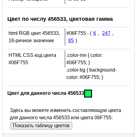
Цвет по числу 456533, цветовая гамма
html RGB цвет 456533,
#06F755 - (
6
,
247
,
16-ричное значение
85
)
HTML CSS код цвета
.color-mn { color:
#06F755
#06F755; }
.color-bg { background-
color: #06F755; }
Цвет для данного числа 456533
Здесь вы можете изменить составляющую цвета
для данного числа 456533 или цвета 06F755:
Показать таблицу цветов