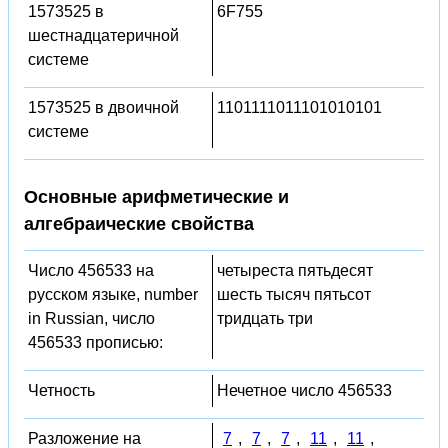
1573525 в
6F755
шестнадцатеричной
системе
1573525 в двоичной
1101111011101010101
системе
Основные арифметические и
алгебраические свойства
Число 456533 на
четыреста пятьдесят
русском языке, number
шесть тысяч пятьсот
in Russian, число
тридцать три
456533 прописью:
Четность
Нечетное число 456533
Разложение на
7
,
7
,
7
,
11
,
11
,