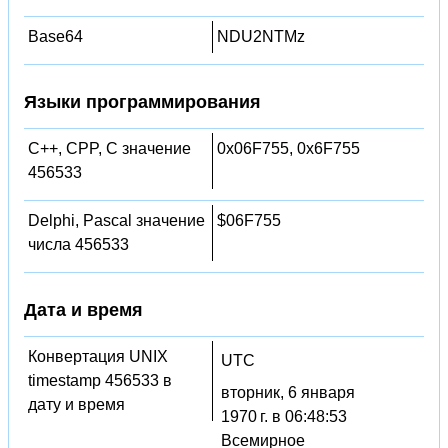
Base64
NDU2NTMz
Языки программирования
C++, CPP, C значение
0x06F755, 0x6F755
456533
Delphi, Pascal значение
$06F755
числа 456533
Дата и время
Конвертация UNIX
UTC
timestamp 456533 в
вторник, 6 января
дату и время
1970 г. в 06:48:53
Всемирное