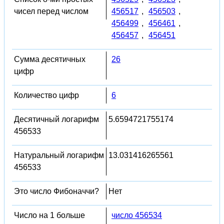
чисел перед числом
456517
,
456503
,
456499
,
456461
,
456457
,
456451
Сумма десятичных
26
цифр
Количество цифр
6
Десятичный логарифм
5.6594721755174
456533
Натуральный логарифм
13.031416265561
456533
Это число Фибоначчи?
Нет
Число на 1 больше
число 456534