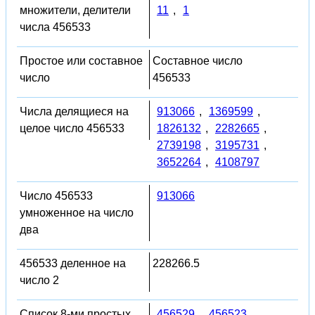
множители, делители
11
,
1
числа 456533
Простое или составное
Составное число
число
456533
Числа делящиеся на
913066
,
1369599
,
целое число 456533
1826132
,
2282665
,
2739198
,
3195731
,
3652264
,
4108797
Число 456533
913066
умноженное на число
два
456533 деленное на
228266.5
число 2
Список 8-ми простых
456529
,
456523
,