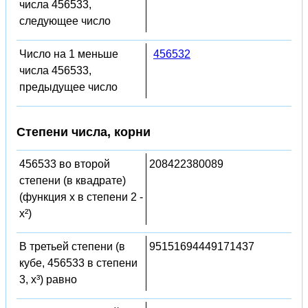
числа 456533,
следующее число
Число на 1 меньше
456532
числа 456533,
предыдущее число
Степени числа, корни
456533 во второй
208422380089
степени (в квадрате)
(функция x в степени 2 -
x²)
В третьей степени (в
95151694449171437
кубе, 456533 в степени
3, x³) равно