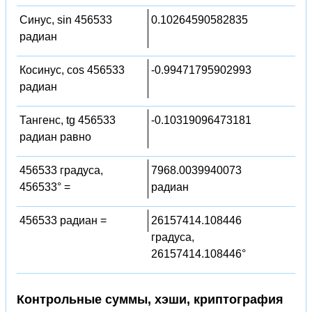
Синус, sin 456533
0.10264590582835
радиан
Косинус, cos 456533
-0.99471795902993
радиан
Тангенс, tg 456533
-0.10319096473181
радиан равно
456533 градуса,
7968.0039940073
456533° =
радиан
456533 радиан =
26157414.108446
градуса,
26157414.108446°
Контрольные суммы, хэши, криптография