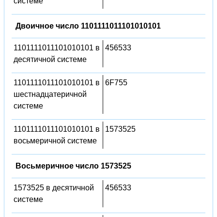
системе
Двоичное число 1101111011101010101
1101111011101010101 в
456533
десятичной системе
1101111011101010101 в
6F755
шестнадцатеричной
системе
1101111011101010101 в
1573525
восьмеричной системе
Восьмеричное число 1573525
1573525 в десятичной
456533
системе