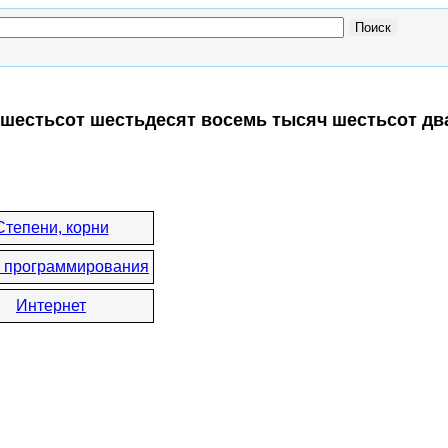
 шестьсот шестьдесят восемь тысяч шестьсот дв
:
Степени, корни
 программирования
Интернет