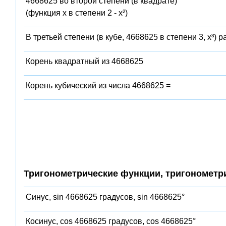
4668625 во второй степени (в квадрате)
(функция x в степени 2 - x²)
В третьей степени (в кубе, 4668625 в степени 3, x³) 
Корень квадратный из 4668625
Корень кубический из числа 4668625 =
Тригонометрические функции, тригонометр
Синус, sin 4668625 градусов, sin 4668625°
Косинус, cos 4668625 градусов, cos 4668625°