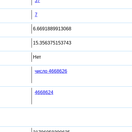
37
7
6.6691889913068
15.356375153743
Нет
число 4668626
4668624