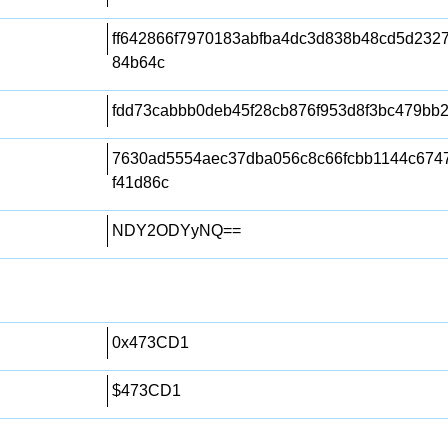
ff642866f7970183abfba4dc3d838b48cd5d232
84b64c
fdd73cabbb0deb45f28cb876f953d8f3bc479bb
7630ad5554aec37dba056c8c66fcbb1144c674
f41d86c
NDY2ODYyNQ==
0x473CD1
$473CD1