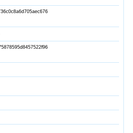
736c0c8a6d705aec676
2
75878595d8457522f96