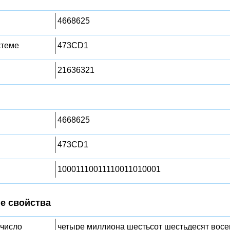
4668625
стеме
473CD1
21636321
4668625
473CD1
10001110011110011010001
е свойства
 число
четыре миллиона шестьсот шестьдесят восе