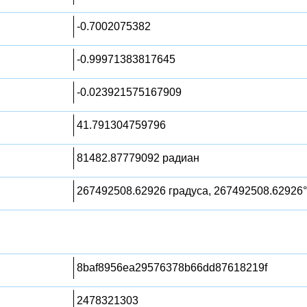
-0.7002075382
-0.99971383817645
-0.023921575167909
41.791304759796
81482.87779092 радиан
267492508.62926 градуса, 267492508.62926°
8baf8956ea29576378b66dd87618219f
2478321303