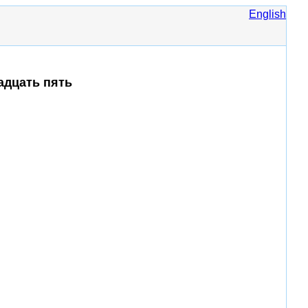
English
адцать пять