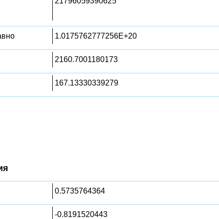
21796059390625
равно
1.0175762777256E+20
2160.7001180173
167.13330339279
ия
0.5735764364
-0.8191520443