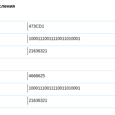
сления
473CD1
10001110011110011010001
21636321
4668625
10001110011110011010001
21636321