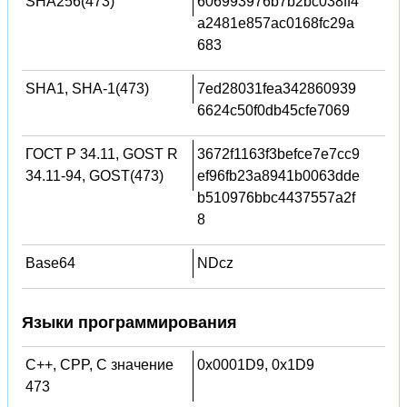
SHA256(473)
606993976b7b2bc038ff4
a2481e857ac0168fc29a
683
SHA1, SHA-1(473)
7ed28031fea342860939
6624c50f0db45cfe7069
ГОСТ Р 34.11, GOST R
3672f1163f3befce7e7cc9
34.11-94, GOST(473)
ef96fb23a8941b0063dde
b510976bbc4437557a2f
8
Base64
NDcz
Языки программирования
C++, CPP, C значение
0x0001D9, 0x1D9
473