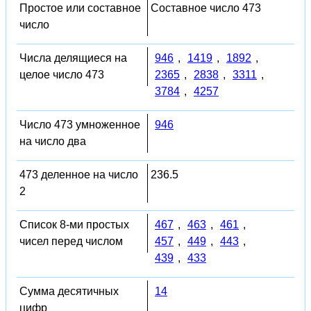
Простое или составное
Составное число 473
число
Числа делящиеся на
946
,
1419
,
1892
,
целое число 473
2365
,
2838
,
3311
,
3784
,
4257
Число 473 умноженное
946
на число два
473 деленное на число
236.5
2
Список 8-ми простых
467
,
463
,
461
,
чисел перед числом
457
,
449
,
443
,
439
,
433
Сумма десятичных
14
цифр