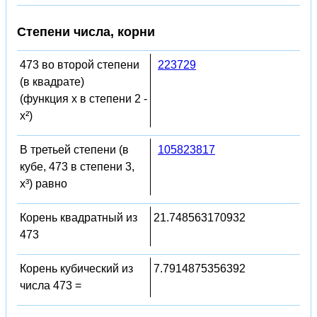
Степени числа, корни
473 во второй степени
223729
(в квадрате)
(функция x в степени 2 -
x²)
В третьей степени (в
105823817
кубе, 473 в степени 3,
x³) равно
Корень квадратный из
21.748563170932
473
Корень кубический из
7.7914875356392
числа 473 =