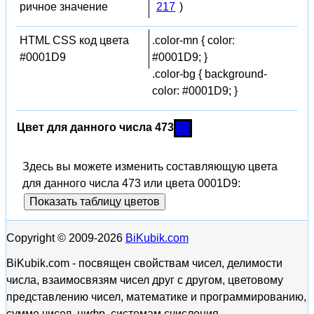
ричное значение
217
)
HTML CSS код цвета
.color-mn { color:
#0001D9
#0001D9; }
.color-bg { background-
color: #0001D9; }
Цвет для данного числа 473
Здесь вы можете изменить составляющую цвета
для данного числа 473 или цвета 0001D9:
Показать таблицу цветов
Copyright © 2009-2026
BiKubik.com
BiKubik.com - посвящен свойствам чисел, делимости
числа, взаимосвязям чисел друг с другом, цветовому
представлению чисел, математике и программированию,
сумме чисел, цифр, системам счисления.