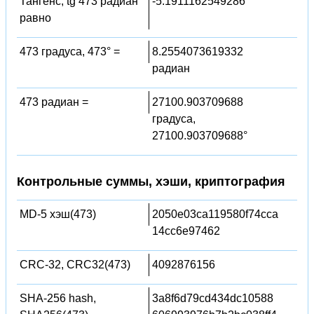
Тангенс, tg 473 радиан
-5.1911162549286
равно
473 градуса, 473° =
8.2554073619332
радиан
473 радиан =
27100.903709688
градуса,
27100.903709688°
Контрольные суммы, хэши, криптография
MD-5 хэш(473)
2050e03ca119580f74cca
14cc6e97462
CRC-32, CRC32(473)
4092876156
SHA-256 hash,
3a8f6d79cd434dc10588