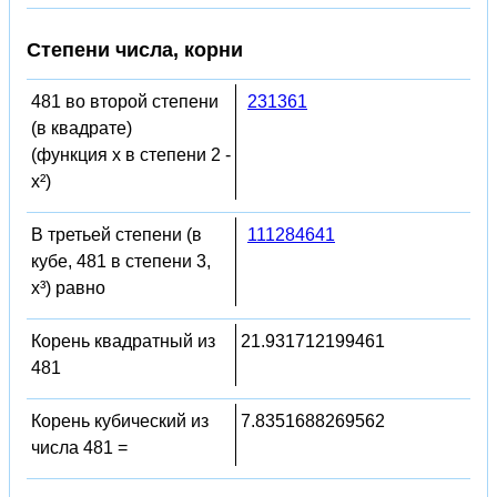
Степени числа, корни
481 во второй степени
231361
(в квадрате)
(функция x в степени 2 -
x²)
В третьей степени (в
111284641
кубе, 481 в степени 3,
x³) равно
Корень квадратный из
21.931712199461
481
Корень кубический из
7.8351688269562
числа 481 =