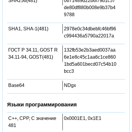
SHA256(481)
0671489d22b6f79b1c57
de80df880b008e9b37b4
9788
SHA1, SHA-1(481)
2978e0c34dbebfc46bf96
c994436a5790a22017a
ГОСТ Р 34.11, GOST R
132fb53e2b3aed0037aa
34.11-94, GOST(481)
6e1e8c45c1aa6c1ce860
1bd5a601becd07c54b10
bcc3
Base64
NDgx
Языки программирования
C++, CPP, C значение
0x0001E1, 0x1E1
481