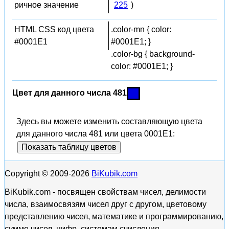
ричное значение
225
)
HTML CSS код цвета
.color-mn { color:
#0001E1
#0001E1; }
.color-bg { background-
color: #0001E1; }
Цвет для данного числа 481
Здесь вы можете изменить составляющую цвета
для данного числа 481 или цвета 0001E1:
Показать таблицу цветов
Copyright © 2009-2026
BiKubik.com
BiKubik.com - посвящен свойствам чисел, делимости
числа, взаимосвязям чисел друг с другом, цветовому
представлению чисел, математике и программированию,
сумме чисел, цифр, системам счисления.