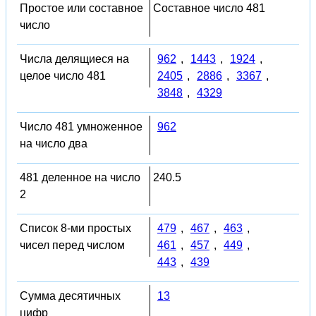
Простое или составное
Составное число 481
число
Числа делящиеся на
962
,
1443
,
1924
,
целое число 481
2405
,
2886
,
3367
,
3848
,
4329
Число 481 умноженное
962
на число два
481 деленное на число
240.5
2
Список 8-ми простых
479
,
467
,
463
,
чисел перед числом
461
,
457
,
449
,
443
,
439
Сумма десятичных
13
цифр