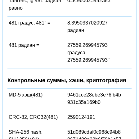
Тангенс, tg 481 радиан
0.34960625442383
равно
481 градус, 481° =
8.3950337020927
радиан
481 радиан =
27559.269945793
градуса,
27559.269945793°
Контрольные суммы, хэши, криптография
MD-5 хэш(481)
9461cce28ebe3e76fb4b
931c35a169b0
CRC-32, CRC32(481)
2590124191
SHA-256 hash,
51d089cdaf0c968c94b8