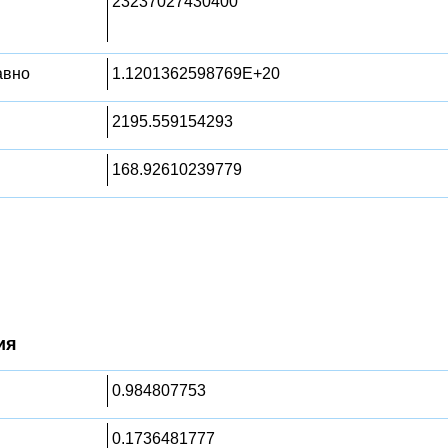
23237027430400
равно
1.1201362598769E+20
2195.559154293
168.92610239779
ия
0.984807753
0.1736481777