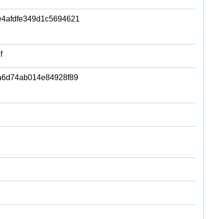
e4afdfe349d1c5694621
f
1a6d74ab014e84928f89