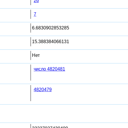
26
7
6.6830902853285
15.388384066131
Нет
число 4820481
4820479