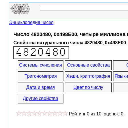
Энциклопедия чисел
Число 4820480, 0x498E00, четыре миллиона
Свойства натурального числа 4820480, 0x498E00
:
Системы счисления
Основные свойства
Тригонометрия
Хэши, криптография
Языки
Дата и время
Цвет по числу
Другие свойства
Рейтинг
0
из
10
, оценок:
0
.