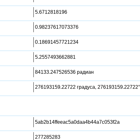
5.6712818196
0.98237617073376
0.18691457721234
5.2557493662881
84133.247526536 радиан
276193159.22722 градуса, 276193159.22722°
5ab2b14ffeeac5a0daa4b44a7c053f2a
277285283