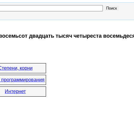
 восемьсот двадцать тысяч четыреста восемьдес
Степени, корни
 программирования
Интернет