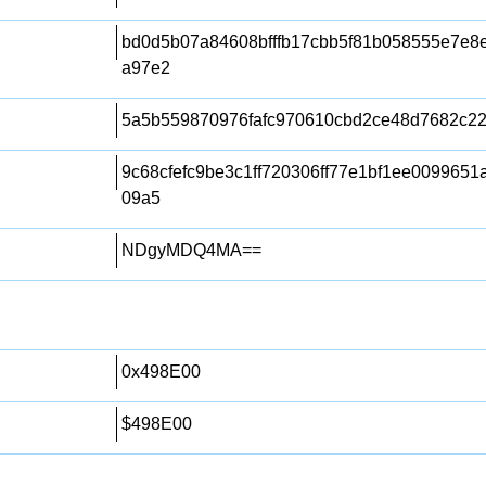
bd0d5b07a84608bfffb17cbb5f81b058555e7e8
a97e2
5a5b559870976fafc970610cbd2ce48d7682c22
9c68cfefc9be3c1ff720306ff77e1bf1ee009965
09a5
NDgyMDQ4MA==
0x498E00
$498E00