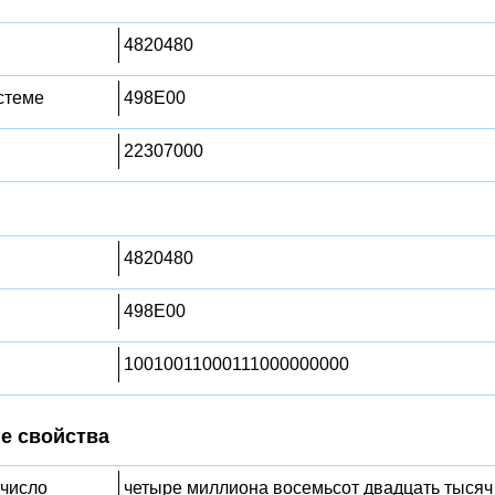
4820480
стеме
498E00
22307000
4820480
498E00
10010011000111000000000
е свойства
 число
четыре миллиона восемьсот двадцать тысяч