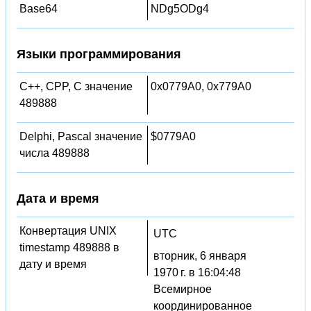
Base64
NDg5ODg4
Языки программирования
C++, CPP, C значение
0x0779A0, 0x779A0
489888
Delphi, Pascal значение
$0779A0
числа 489888
Дата и время
Конвертация UNIX
UTC
timestamp 489888 в
вторник, 6 января
дату и время
1970 г. в 16:04:48
Всемирное
координированное