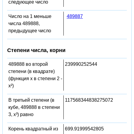
следующее число
Число на 1 меньше
489887
числа 489888,
предыдущее число
Степени числа, корни
489888 во второй
239990252544
степени (в квадрате)
(функция x в степени 2 -
x²)
В третьей степени (в
117568344838275072
кубе, 489888 в степени
3, x³) равно
Корень квадратный из
699.91999542805