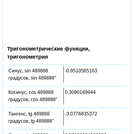
Тригонометрические функции,
тригонометрия
Синус, sin 489888
-0.9510565163
градусов, sin 489888°
Косинус, cos 489888
0.3090169944
градусов, cos 489888°
Тангенс, tg 489888
-3.0776835372
градусов, tg 489888°