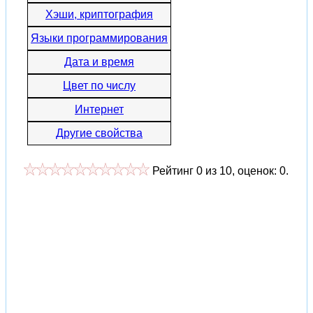
Хэши, криптография
Языки программирования
Дата и время
Цвет по числу
Интернет
Другие свойства
Рейтинг
0
из
10
, оценок:
0
.