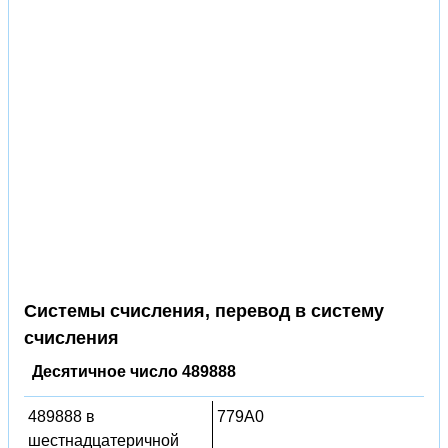
Системы счисления, перевод в систему
счисления
Десятичное число 489888
489888 в
779A0
шестнадцатеричной