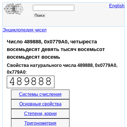
English
Энциклопедия чисел
Число 489888, 0x0779A0, четыреста
восемьдесят девять тысяч восемьсот
восемьдесят восемь
Свойства натурального числа 489888, 0x0779A0,
0x779A0
:
Системы счисления
Основные свойства
Степени, корни
Тригонометрия