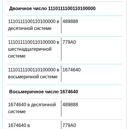
Двоичное число 1110111100110100000
1110111100110100000 в
489888
десятичной системе
1110111100110100000 в
779A0
шестнадцатеричной
системе
1110111100110100000 в
1674640
восьмеричной системе
Восьмеричное число 1674640
1674640 в десятичной
489888
системе
1674640 в
779A0