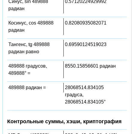
Синус, sin 489888
0.57120224929992
радиан
Косинус, cos 489888
0.82080935082071
радиан
Тангенс, tg 489888
0.69590124519023
радиан равно
489888 градусов,
8550.15856601 радиан
489888° =
489888 радиан =
28068514.834105
градуса,
28068514.834105°
Контрольные суммы, хэши, криптография