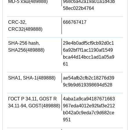
MD-5 хэш(489888)
968c6a42a19a01a1d43b
58ec022b4764
CRC-32,
666767417
CRC32(489888)
SHA-256 hash,
29e4b0adf5cf9cb92d0c1
SHA256(489888)
6a92bf7f1ac1190af1549
bca44d14bcc1ad1a05a9
61
SHA1, SHA-1(489888)
ae54afb2cfb2c18276d39
9c9b9d619398694d528
ГОСТ Р 34.11, GOST R
4aba1a9ca94187671663
34.11-94, GOST(489888)
967eda4012e92faf3e212
b042a0c9eda7c9d682ce
951