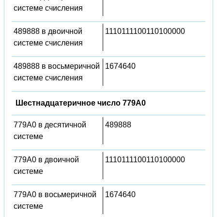
системе счисления
489888 в двоичной
1110111100110100000
системе счисления
489888 в восьмеричной
1674640
системе счисления
Шестнадцатеричное число 779A0
779A0 в десятичной
489888
системе
779A0 в двоичной
1110111100110100000
системе
779A0 в восьмеричной
1674640
системе