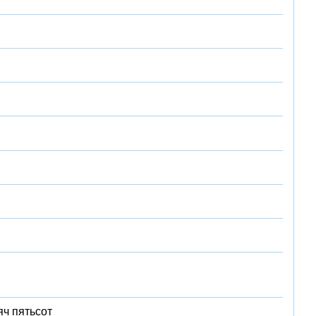
яч пятьсот