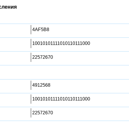
сления
4AF5B8
10010101111010110111000
22572670
4912568
10010101111010110111000
22572670