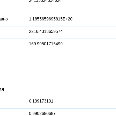
24133324354624
равно
1.1855659695815E+20
2216.4313659574
169.99501715499
ия
0.139173101
0.9902680687