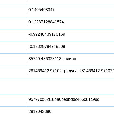
0.1405408347
0.12237128841574
-0.99248439170169
-0.12329794749309
85740.486328113 радиан
281469412.97102 градуса, 281469412.97102°
95797cd62f18ba0bedbddc466c81c99d
2817042390