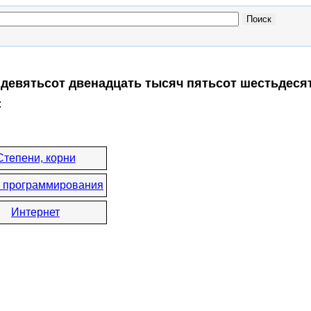
 девятьсот двенадцать тысяч пятьсот шестьдеся
:
Степени, корни
 программирования
Интернет