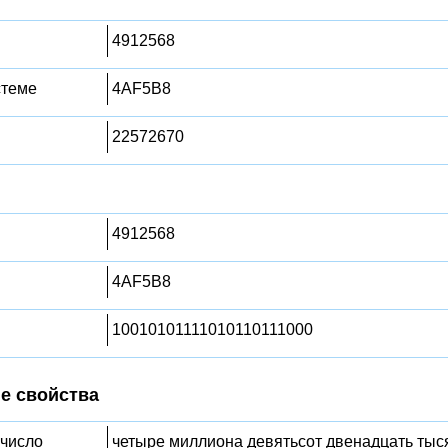
4912568
стеме
4AF5B8
22572670
4912568
4AF5B8
10010101111010110111000
е свойства
 число
четыре миллиона девятьсот двенадцать тыс