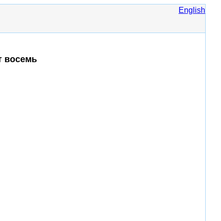
English
т восемь