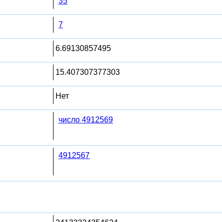
35
7
6.69130857495
15.407307377303
Нет
число 4912569
4912567