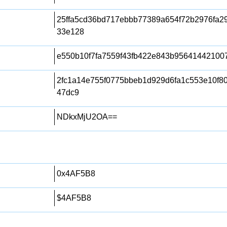
25ffa5cd36bd717ebbb77389a654f72b2976fa2
33e128
e550b10f7fa7559f43fb422e843b95641442100
2fc1a14e755f0775bbeb1d929d6fa1c553e10f80
47dc9
NDkxMjU2OA==
0x4AF5B8
$4AF5B8