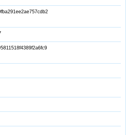
9fba291ee2ae757cdb2
7
5811518f4389f2a6fc9