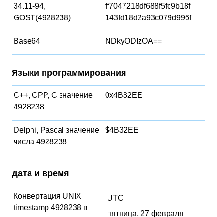
34.11-94,
ff7047218df688f5fc9b18f
GOST(4928238)
143fd18d2a93c079d996f
Base64
NDkyODIzOA==
Языки программирования
C++, CPP, C значение
0x4B32EE
4928238
Delphi, Pascal значение
$4B32EE
числа 4928238
Дата и время
Конвертация UNIX
UTC
timestamp 4928238 в
пятница, 27 февраля