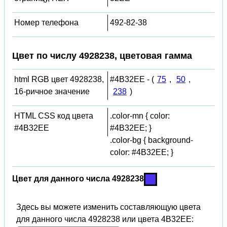
Номер телефона
492-82-38
Цвет по числу 4928238, цветовая гамма
html RGB цвет 4928238,
#4B32EE - (
75
,
50
,
16-ричное значение
238
)
HTML CSS код цвета
.color-mn { color:
#4B32EE
#4B32EE; }
.color-bg { background-
color: #4B32EE; }
Цвет для данного числа 4928238
Здесь вы можете изменить составляющую цвета
для данного числа 4928238 или цвета 4B32EE: