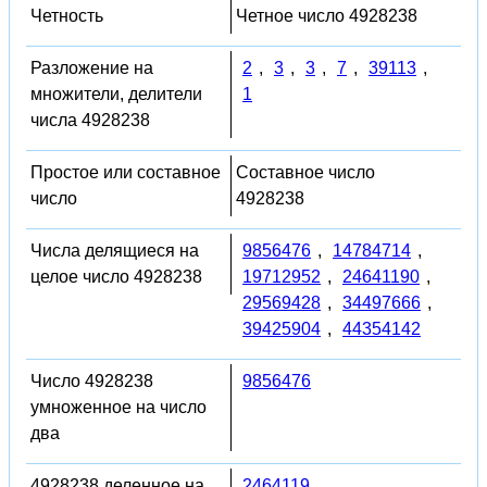
Четность
Четное число 4928238
Разложение на
2
,
3
,
3
,
7
,
39113
,
множители, делители
1
числа 4928238
Простое или составное
Составное число
число
4928238
Числа делящиеся на
9856476
,
14784714
,
целое число 4928238
19712952
,
24641190
,
29569428
,
34497666
,
39425904
,
44354142
Число 4928238
9856476
умноженное на число
два
4928238 деленное на
2464119