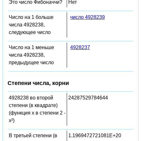
Это число Фибоначчи?
Нет
Число на 1 больше
число 4928239
числа 4928238,
следующее число
Число на 1 меньше
4928237
числа 4928238,
предыдущее число
Степени числа, корни
4928238 во второй
24287529784644
степени (в квадрате)
(функция x в степени 2 -
x²)
В третьей степени (в
1.1969472721081E+20