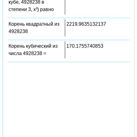
кубе, 4928238 в
степени 3, x³) равно
Корень квадратный из
2219.9635132137
4928238
Корень кубический из
170.1755740853
числа 4928238 =