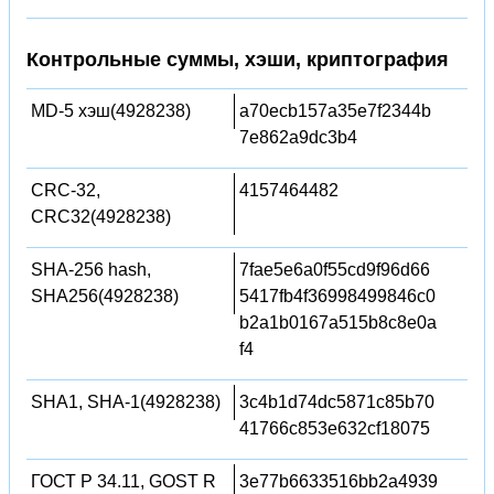
Контрольные суммы, хэши, криптография
MD-5 хэш(4928238)
a70ecb157a35e7f2344b
7e862a9dc3b4
CRC-32,
4157464482
CRC32(4928238)
SHA-256 hash,
7fae5e6a0f55cd9f96d66
SHA256(4928238)
5417fb4f36998499846c0
b2a1b0167a515b8c8e0a
f4
SHA1, SHA-1(4928238)
3c4b1d74dc5871c85b70
41766c853e632cf18075
ГОСТ Р 34.11, GOST R
3e77b6633516bb2a4939