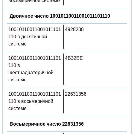
восьмеричной системе
Двоичное число 10010110011001011101110
10010110011001011101
4928238
110 в десятичной
системе
10010110011001011101
4B32EE
110 в
шестнадцатеричной
системе
10010110011001011101
22631356
110 в восьмеричной
системе
Восьмеричное число 22631356