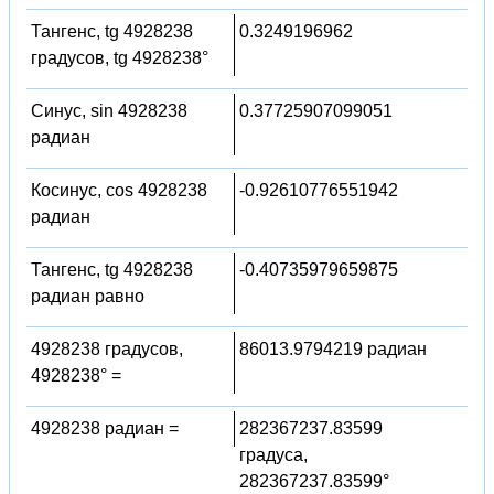
Тангенс, tg 4928238
0.3249196962
градусов, tg 4928238°
Синус, sin 4928238
0.37725907099051
радиан
Косинус, cos 4928238
-0.92610776551942
радиан
Тангенс, tg 4928238
-0.40735979659875
радиан равно
4928238 градусов,
86013.9794219 радиан
4928238° =
4928238 радиан =
282367237.83599
градуса,
282367237.83599°