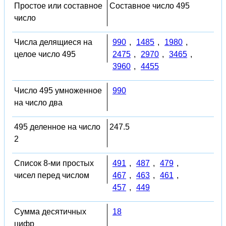
Простое или составное
Составное число 495
число
Числа делящиеся на
990
,
1485
,
1980
,
целое число 495
2475
,
2970
,
3465
,
3960
,
4455
Число 495 умноженное
990
на число два
495 деленное на число
247.5
2
Список 8-ми простых
491
,
487
,
479
,
чисел перед числом
467
,
463
,
461
,
457
,
449
Сумма десятичных
18
цифр