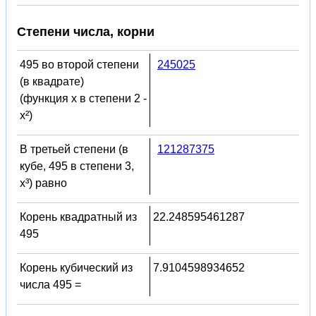
Степени числа, корни
495 во второй степени
245025
(в квадрате)
(функция x в степени 2 -
x²)
В третьей степени (в
121287375
кубе, 495 в степени 3,
x³) равно
Корень квадратный из
22.248595461287
495
Корень кубический из
7.9104598934652
числа 495 =