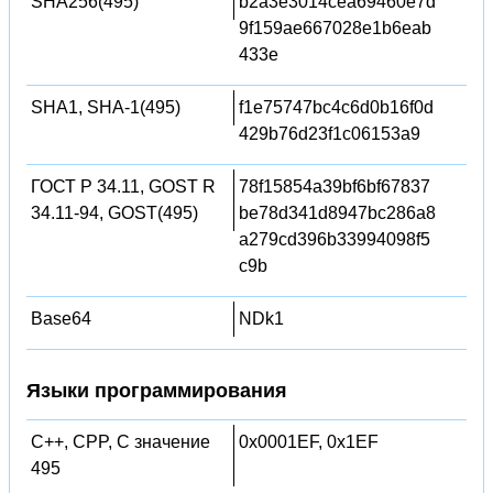
SHA256(495)
b2a3e3014cea69460e7d
9f159ae667028e1b6eab
433e
SHA1, SHA-1(495)
f1e75747bc4c6d0b16f0d
429b76d23f1c06153a9
ГОСТ Р 34.11, GOST R
78f15854a39bf6bf67837
34.11-94, GOST(495)
be78d341d8947bc286a8
a279cd396b33994098f5
c9b
Base64
NDk1
Языки программирования
C++, CPP, C значение
0x0001EF, 0x1EF
495