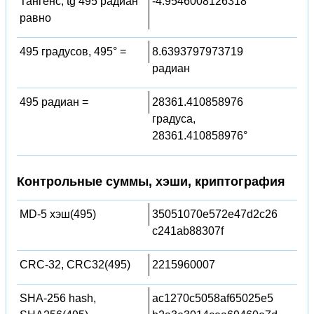
Тангенс, tg 495 радиан
-4.9546008126318
равно
495 градусов, 495° =
8.6393797973719
радиан
495 радиан =
28361.410858976
градуса,
28361.410858976°
Контрольные суммы, хэши, криптография
MD-5 хэш(495)
35051070e572e47d2c26
c241ab88307f
CRC-32, CRC32(495)
2215960007
SHA-256 hash,
ac1270c5058af65025e5