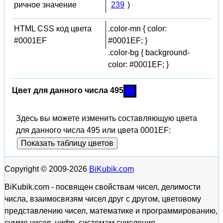
ричное значение
239
)
HTML CSS код цвета
.color-mn { color:
#0001EF
#0001EF; }
.color-bg { background-
color: #0001EF; }
Цвет для данного числа 495
Здесь вы можете изменить составляющую цвета
для данного числа 495 или цвета 0001EF:
Показать таблицу цветов
Copyright © 2009-2026
BiKubik.com
BiKubik.com - посвящен свойствам чисел, делимости
числа, взаимосвязям чисел друг с другом, цветовому
представлению чисел, математике и программированию,
сумме чисел, цифр, системам счисления.