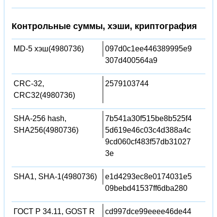
Контрольные суммы, хэши, криптография
MD-5 хэш(4980736)
097d0c1ee446389995e9
307d400564a9
CRC-32,
2579103744
CRC32(4980736)
SHA-256 hash,
7b541a30f515be8b525f4
SHA256(4980736)
5d619e46c03c4d388a4c
9cd060cf483f57db31027
3e
SHA1, SHA-1(4980736)
e1d4293ec8e0174031e5
09bebd41537ff6dba280
ГОСТ Р 34.11, GOST R
cd997dce99eeee46de44