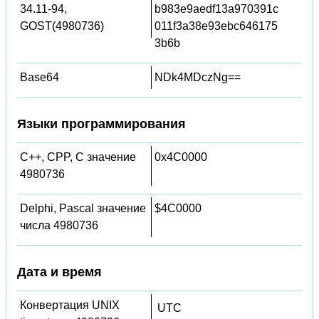
34.11-94,
b983e9aedf13a970391c
GOST(4980736)
011f3a38e93ebc646175
3b6b
Base64
NDk4MDczNg==
Языки программирования
C++, CPP, C значение
0x4C0000
4980736
Delphi, Pascal значение
$4C0000
числа 4980736
Дата и время
Конвертация UNIX
UTC