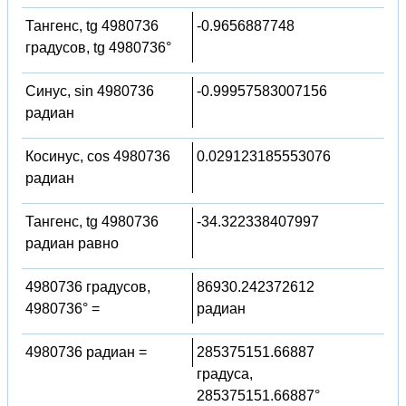
Тангенс, tg 4980736
-0.9656887748
градусов, tg 4980736°
Синус, sin 4980736
-0.99957583007156
радиан
Косинус, cos 4980736
0.029123185553076
радиан
Тангенс, tg 4980736
-34.322338407997
радиан равно
4980736 градусов,
86930.242372612
4980736° =
радиан
4980736 радиан =
285375151.66887
градуса,
285375151.66887°