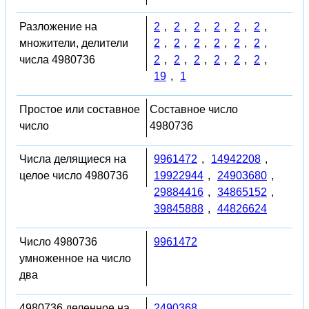
Разложение на
2
,
2
,
2
,
2
,
2
,
2
,
множители, делители
2
,
2
,
2
,
2
,
2
,
2
,
числа 4980736
2
,
2
,
2
,
2
,
2
,
2
,
19
,
1
Простое или составное
Составное число
число
4980736
Числа делящиеся на
9961472
,
14942208
,
целое число 4980736
19922944
,
24903680
,
29884416
,
34865152
,
39845888
,
44826624
Число 4980736
9961472
умноженное на число
два
4980736 деленное на
2490368