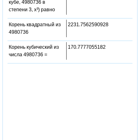
кубе, 4980736 в
степени 3, x³) равно
Корень квадратный из
2231.7562590928
4980736
Корень кубический из
170.7777055182
числа 4980736 =