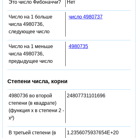
Это число Фибоначчи?
Нет
Число на 1 больше
число 4980737
числа 4980736,
следующее число
Число на 1 меньше
4980735
числа 4980736,
предыдущее число
Степени числа, корни
4980736 во второй
24807731101696
степени (в квадрате)
(функция x в степени 2 -
x²)
В третьей степени (в
1.2356075937654E+20