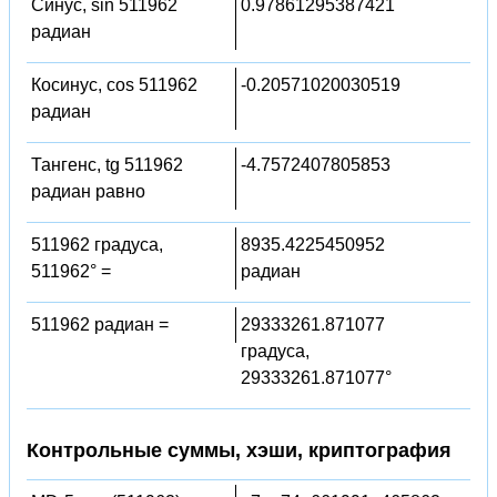
Синус, sin 511962
0.97861295387421
радиан
Косинус, cos 511962
-0.20571020030519
радиан
Тангенс, tg 511962
-4.7572407805853
радиан равно
511962 градуса,
8935.4225450952
511962° =
радиан
511962 радиан =
29333261.871077
градуса,
29333261.871077°
Контрольные суммы, хэши, криптография