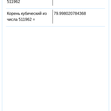
511962
Корень кубический из
79.998020784368
числа 511962 =