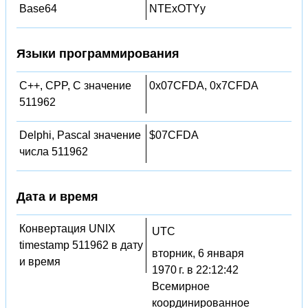
Base64
NTExOTYy
Языки программирования
C++, CPP, C значение
0x07CFDA, 0x7CFDA
511962
Delphi, Pascal значение
$07CFDA
числа 511962
Дата и время
Конвертация UNIX
UTC
timestamp 511962 в дату
вторник, 6 января
и время
1970 г. в 22:12:42
Всемирное
координированное