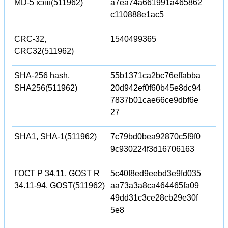
MD-5 хэш(511962)
a7ea74a661991a465862
c110888e1ac5
CRC-32,
1540499365
CRC32(511962)
SHA-256 hash,
55b1371ca2bc76effabba
SHA256(511962)
20d942ef0f60b45e8dc94
7837b01cae66ce9dbf6e
27
SHA1, SHA-1(511962)
7c79bd0bea92870c5f9f0
9c930224f3d16706163
ГОСТ Р 34.11, GOST R
5c40f8ed9eebd3e9fd035
34.11-94, GOST(511962)
aa73a3a8ca464465fa09
49dd31c3ce28cb29e30f
5e8