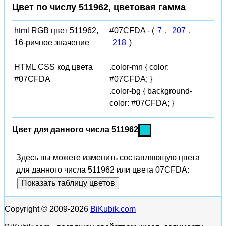
Цвет по числу 511962, цветовая гамма
html RGB цвет 511962,
#07CFDA - (
7
,
207
,
16-ричное значение
218
)
HTML CSS код цвета
.color-mn { color:
#07CFDA
#07CFDA; }
.color-bg { background-
color: #07CFDA; }
Цвет для данного числа 511962
Здесь вы можете изменить составляющую цвета
для данного числа 511962 или цвета 07CFDA:
Показать таблицу цветов
Copyright © 2009-2026
BiKubik.com