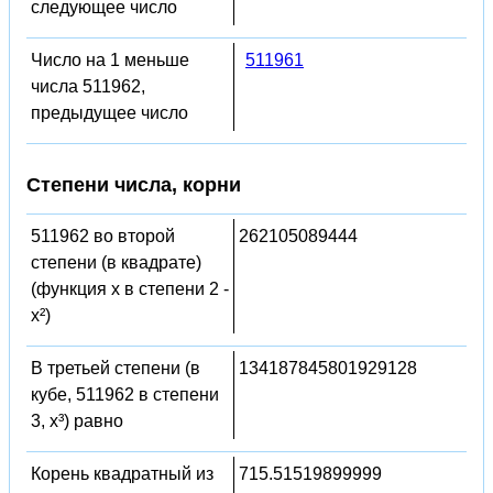
следующее число
Число на 1 меньше
511961
числа 511962,
предыдущее число
Степени числа, корни
511962 во второй
262105089444
степени (в квадрате)
(функция x в степени 2 -
x²)
В третьей степени (в
134187845801929128
кубе, 511962 в степени
3, x³) равно
Корень квадратный из
715.51519899999