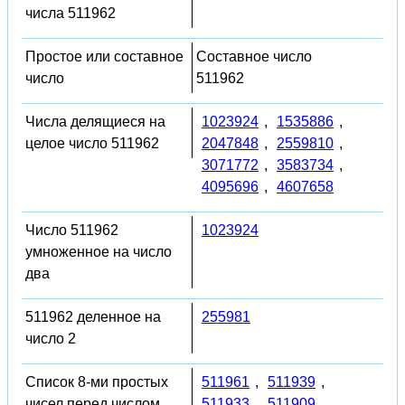
числа 511962
Простое или составное
Составное число
число
511962
Числа делящиеся на
1023924
,
1535886
,
целое число 511962
2047848
,
2559810
,
3071772
,
3583734
,
4095696
,
4607658
Число 511962
1023924
умноженное на число
два
511962 деленное на
255981
число 2
Список 8-ми простых
511961
,
511939
,
чисел перед числом
511933
,
511909
,