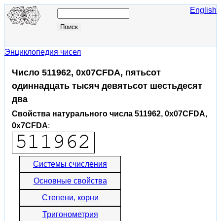
English
Энциклопедия чисел
Число 511962, 0x07CFDA, пятьсот
одиннадцать тысяч девятьсот шестьдесят
два
Свойства натурального числа 511962, 0x07CFDA,
0x7CFDA
:
Системы счисления
Основные свойства
Степени, корни
Тригонометрия