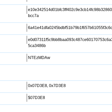
e10e342514d01bfc3ff402c9e3cb14fc98b3286
bcc7a
6a41e41dfa0245bdbf51b79b1f657b61055f3c6
e0d07311f5c9bb8baa093c487ce60170753c6a
5ca3486b
NTEzMDAw
0x07D3E8, 0x7D3E8
$07D3E8