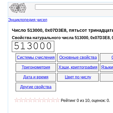
Энциклопедия чисел
Число 513000, 0x07D3E8, пятьсот тринадцат
Свойства натурального числа 513000, 0x07D3E8,
Системы счисления
Основные свойства
Тригонометрия
Хэши, криптография
Языки
Дата и время
Цвет по числу
Другие свойства
Рейтинг
0
из
10
, оценок:
0
.