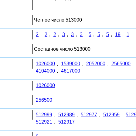
Четное число 513000
2
,
2
,
2
,
3
,
3
,
3
,
5
,
5
,
5
,
19
,
1
Составное число 513000
1026000
,
1539000
,
2052000
,
2565000
,
4104000
,
4617000
1026000
256500
512999
,
512989
,
512977
,
512959
,
512
512921
,
512917