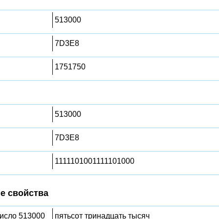
513000
7D3E8
1751750
513000
7D3E8
1111101001111101000
е свойства
число 513000
пятьсот тринадцать тысяч