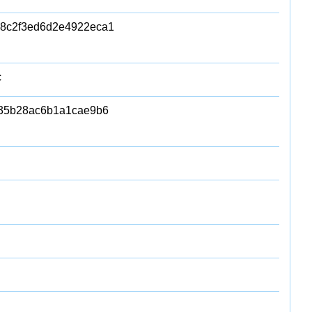
08c2f3ed6d2e4922eca1
c
35b28ac6b1a1cae9b6