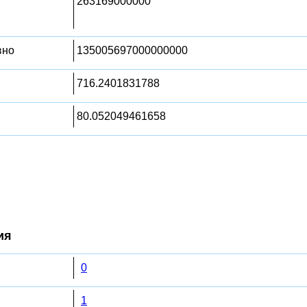
263169000000
вно
135005697000000000
716.2401831788
80.052049461658
ия
0
1