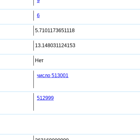
9
6
5.7101173651118
13.148031124153
Нет
число 513001
512999