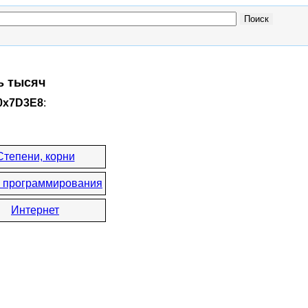
ь тысяч
 0x7D3E8
:
Степени, корни
 программирования
Интернет