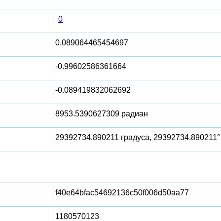
0
0.089064465454697
-0.99602586361664
-0.089419832062692
8953.5390627309 радиан
29392734.890211 градуса, 29392734.890211°
f40e64bfac54692136c50f006d50aa77
1180570123