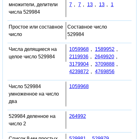
множители, делители
7
,
7
,
13
,
13
,
1
числа 529984
Простое или составное
Составное число
число
529984
Числа делящиеся на
1059968
,
1589952
,
целое число 529984
2119936
,
2649920
,
3179904
,
3709888
,
4239872
,
4769856
Число 529984
1059968
умноженное на число
два
529984 деленное на
264992
число 2
Список 8-ми простых
529981
,
529979
,