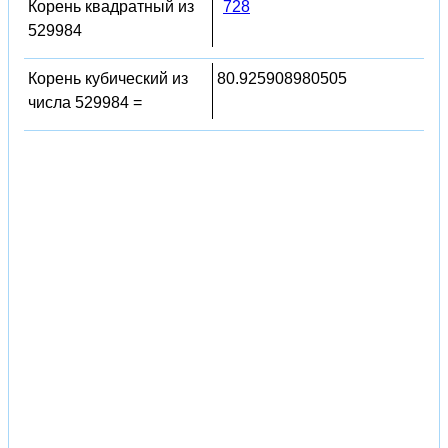
Корень квадратный из
728
529984
Корень кубический из
80.925908980505
числа 529984 =