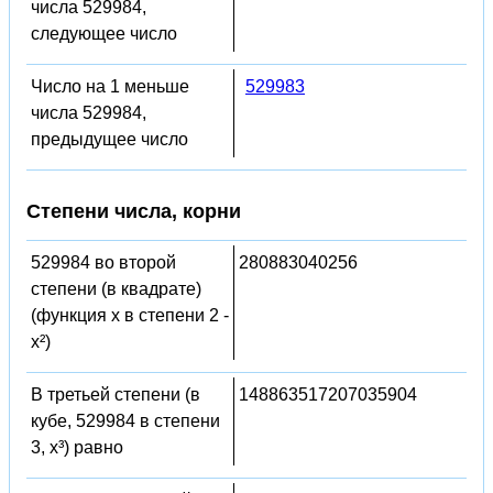
числа 529984,
следующее число
Число на 1 меньше
529983
числа 529984,
предыдущее число
Степени числа, корни
529984 во второй
280883040256
степени (в квадрате)
(функция x в степени 2 -
x²)
В третьей степени (в
148863517207035904
кубе, 529984 в степени
3, x³) равно