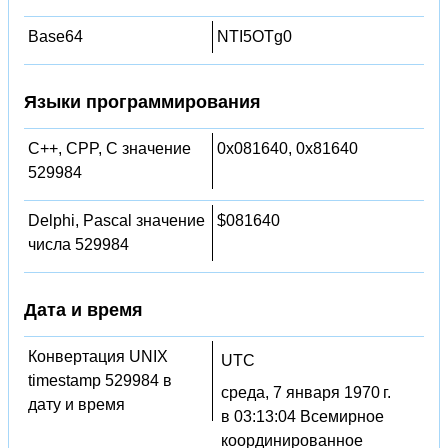
Base64
NTI5OTg0
Языки программирования
C++, CPP, C значение
0x081640, 0x81640
529984
Delphi, Pascal значение
$081640
числа 529984
Дата и время
Конвертация UNIX
UTC
timestamp 529984 в
среда, 7 января 1970 г.
дату и время
в 03:13:04 Всемирное
координированное