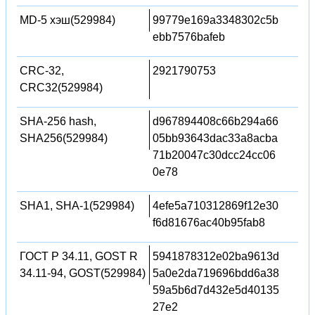
MD-5 хэш(529984)
99779e169a3348302c5b
ebb7576bafeb
CRC-32,
2921790753
CRC32(529984)
SHA-256 hash,
d967894408c66b294a66
SHA256(529984)
05bb93643dac33a8acba
71b20047c30dcc24cc06
0e78
SHA1, SHA-1(529984)
4efe5a710312869f12e30
f6d81676ac40b95fab8
ГОСТ Р 34.11, GOST R
5941878312e02ba9613d
34.11-94, GOST(529984)
5a0e2da719696bdd6a38
59a5b6d7d432e5d40135
27e2