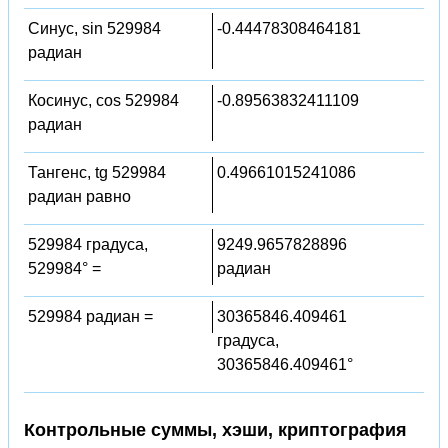
Синус, sin 529984
-0.44478308464181
радиан
Косинус, cos 529984
-0.89563832411109
радиан
Тангенс, tg 529984
0.49661015241086
радиан равно
529984 градуса,
9249.9657828896
529984° =
радиан
529984 радиан =
30365846.409461
градуса,
30365846.409461°
Контрольные суммы, хэши, криптография