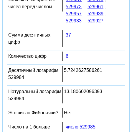
чисел перед числом
529973
,
529961
,
529957
,
529939
,
529933
,
529927
Сумма десятичных
37
цифр
Количество цифр
6
Десятичный логарифм
5.7242627586261
529984
Натуральный логарифм
13.180602096393
529984
Это число Фибоначчи?
Нет
Число на 1 больше
число 529985