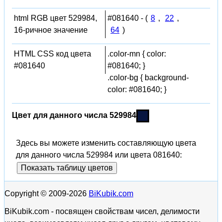
html RGB цвет 529984,
#081640 - (
8
,
22
,
16-ричное значение
64
)
HTML CSS код цвета
.color-mn { color:
#081640
#081640; }
.color-bg { background-
color: #081640; }
Цвет для данного числа 529984
Здесь вы можете изменить составляющую цвета
для данного числа 529984 или цвета 081640:
Показать таблицу цветов
Copyright © 2009-2026
BiKubik.com
BiKubik.com - посвящен свойствам чисел, делимости