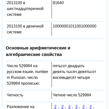
2013100 в
81640
шестнадцатеричной
системе
2013100 в двоичной
10000001011001000000
системе
Основные арифметические и
алгебраические свойства
Число 529984 на
пятьсот двадцать
русском языке, number
девять тысяч девятьсот
in Russian, число
восемьдесят четыре
529984 прописью:
Четность
Четное число 529984
Разложение на
2
,
2
,
2
,
2
,
2
,
2
,