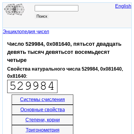
English
Энциклопедия чисел
Число 529984, 0x081640, пятьсот двадцать
девять тысяч девятьсот восемьдесят
четыре
Свойства натурального числа 529984, 0x081640,
0x81640
:
Системы счисления
Основные свойства
Степени, корни
Тригонометрия