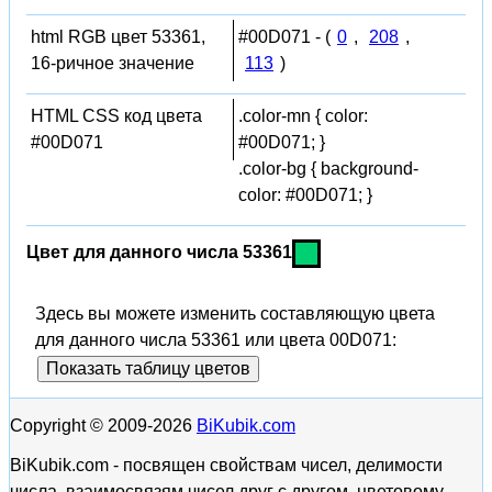
html RGB цвет 53361,
#00D071 - (
0
,
208
,
16-ричное значение
113
)
HTML CSS код цвета
.color-mn { color:
#00D071
#00D071; }
.color-bg { background-
color: #00D071; }
Цвет для данного числа 53361
Здесь вы можете изменить составляющую цвета
для данного числа 53361 или цвета 00D071:
Показать таблицу цветов
Copyright © 2009-2026
BiKubik.com
BiKubik.com - посвящен свойствам чисел, делимости
числа, взаимосвязям чисел друг с другом, цветовому