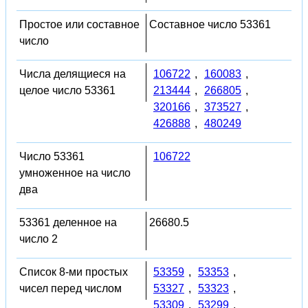
Простое или составное
Составное число 53361
число
Числа делящиеся на
106722
,
160083
,
целое число 53361
213444
,
266805
,
320166
,
373527
,
426888
,
480249
Число 53361
106722
умноженное на число
два
53361 деленное на
26680.5
число 2
Список 8-ми простых
53359
,
53353
,
чисел перед числом
53327
,
53323
,
53309
,
53299
,