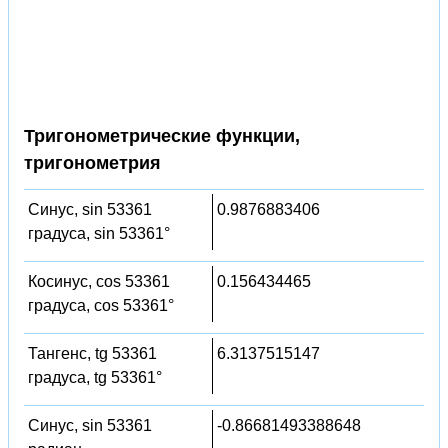
Тригонометрические функции,
тригонометрия
Синус, sin 53361
0.9876883406
градуса, sin 53361°
Косинус, cos 53361
0.156434465
градуса, cos 53361°
Тангенс, tg 53361
6.3137515147
градуса, tg 53361°
Синус, sin 53361
-0.86681493388648