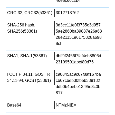
46e8c66c2b4
CRC-32, CRC32(53361)
3012713762
SHA-256 hash,
3d3cc11fe0f3735c3d957
SHA256(53361)
5ae2860ba39887e26a63
28e21151e6175328a698
8cf
SHA1, SHA-1(53361)
dbff9f2456f7faf4eb8806d
23199591abef80d76
ГОСТ Р 34.11, GOST R
c90845ac9c67f8af167ba
34.11-94, GOST(53361)
cb67cbeb30fbeb338132
ddb0b4bebe13f95e3c0b
817
Base64
NTMzNjE=