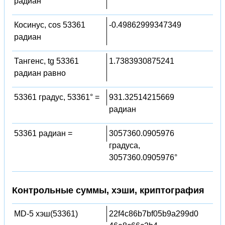
радиан
Косинус, cos 53361
-0.49862999347349
радиан
Тангенс, tg 53361
1.7383930875241
радиан равно
53361 градус, 53361° =
931.32514215669
радиан
53361 радиан =
3057360.0905976
градуса,
3057360.0905976°
Контрольные суммы, хэши, криптография
MD-5 хэш(53361)
22f4c86b7bf05b9a299d0