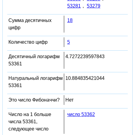
53281
,
53279
Сумма десятичных
18
цифр
Количество цифр
5
Десятичный логарифм
4.7272239597843
53361
Натуральный логарифм
10.884835421044
53361
Это число Фибоначчи?
Нет
Число на 1 больше
число 53362
числа 53361,
следующее число