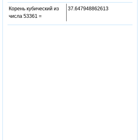
Корень кубический из
37.647948862613
числа 53361 =