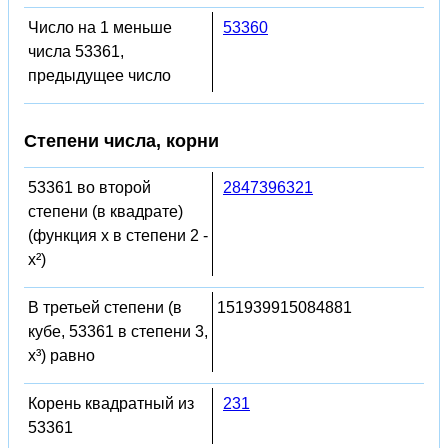
Число на 1 меньше
53360
числа 53361,
предыдущее число
Степени числа, корни
53361 во второй
2847396321
степени (в квадрате)
(функция x в степени 2 -
x²)
В третьей степени (в
151939915084881
кубе, 53361 в степени 3,
x³) равно
Корень квадратный из
231
53361