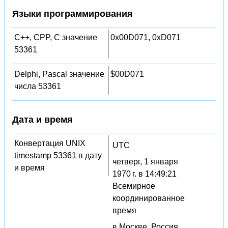
Языки программирования
C++, CPP, C значение
0x00D071, 0xD071
53361
Delphi, Pascal значение
$00D071
числа 53361
Дата и время
Конвертация UNIX
UTC
timestamp 53361 в дату
четверг, 1 января
и время
1970 г. в 14:49:21
Всемирное
координированное
время
в Москве, Россия