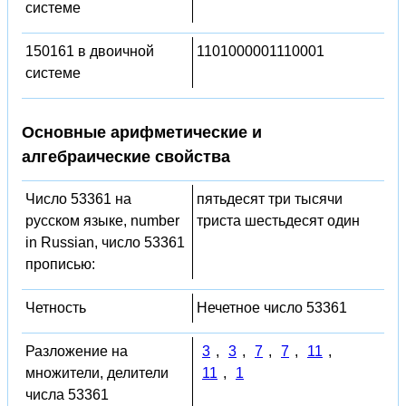
системе
150161 в двоичной
1101000001110001
системе
Основные арифметические и
алгебраические свойства
Число 53361 на
пятьдесят три тысячи
русском языке, number
триста шестьдесят один
in Russian, число 53361
прописью:
Четность
Нечетное число 53361
Разложение на
3
,
3
,
7
,
7
,
11
,
множители, делители
11
,
1
числа 53361