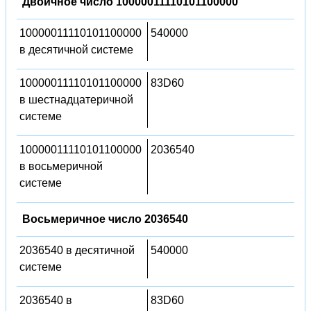
Двоичное число 10000011110101100000
10000011110101100000
540000
в десятичной системе
10000011110101100000
83D60
в шестнадцатеричной
системе
10000011110101100000
2036540
в восьмеричной
системе
Восьмеричное число 2036540
2036540 в десятичной
540000
системе
2036540 в
83D60