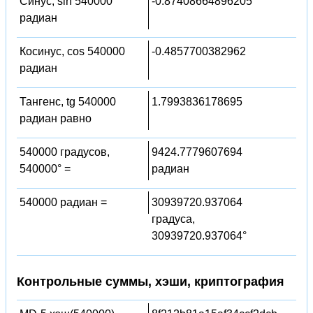
Синус, sin 540000
-0.87408664896205
радиан
Косинус, cos 540000
-0.4857700382962
радиан
Тангенс, tg 540000
1.7993836178695
радиан равно
540000 градусов,
9424.7779607694
540000° =
радиан
540000 радиан =
30939720.937064
градуса,
30939720.937064°
Контрольные суммы, хэши, криптография