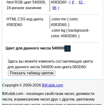
html RGB цвет 540000,
#083D60 - (
8
,
61
,
16-ричное значение
96
)
HTML CSS код цвета
.color-mn { color:
#083D60
#083D60; }
.color-bg { background-
color: #083D60; }
Цвет для данного числа 540000
Здесь вы можете изменить составляющую цвета
для данного числа 540000 или цвета 083D60:
Показать таблицу цветов
Copyright © 2009-2026
BiKubik.com
BiKubik.com - посвящен свойствам чисел, делимости
числа, взаимосвязям чисел друг с другом, цветовому
представлению чисел, математике и программированию,