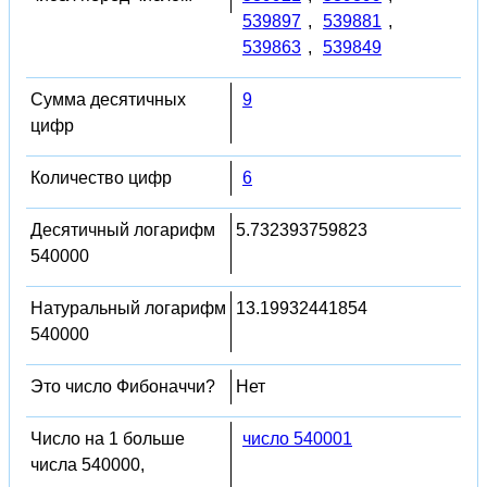
539897
,
539881
,
539863
,
539849
Сумма десятичных
9
цифр
Количество цифр
6
Десятичный логарифм
5.732393759823
540000
Натуральный логарифм
13.19932441854
540000
Это число Фибоначчи?
Нет
Число на 1 больше
число 540001
числа 540000,