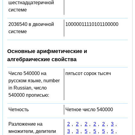
шестнадцатеричной
системе
2036540 в двоичной
10000011110101100000
системе
Основные арифметические и
алгебраические свойства
Число 540000 на
пятьсот сорок тысяч
русском языке, number
in Russian, число
540000 прописью:
Четность
Четное число 540000
Разложение на
2
,
2
,
2
,
2
,
2
,
3
,
множители, делители
3
,
3
,
5
,
5
,
5
,
5
,