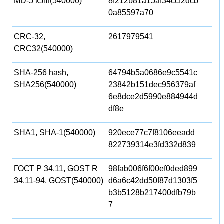
MD-5 хэш(540000)
8f212b81a15af34ccf2dcb
0a85597a70
CRC-32,
2617979541
CRC32(540000)
SHA-256 hash,
64794b5a0686e9c5541c
SHA256(540000)
23842b151dec956379af
6e8dce2d5990e884944d
df8e
SHA1, SHA-1(540000)
920ece77c7f8106eeadd
822739314e3fd332d839
ГОСТ Р 34.11, GOST R
98fab006f6f00ef0ded899
34.11-94, GOST(540000)
d6a6c42dd50f87d1303f5
b3b5128b217400dfb79b
7