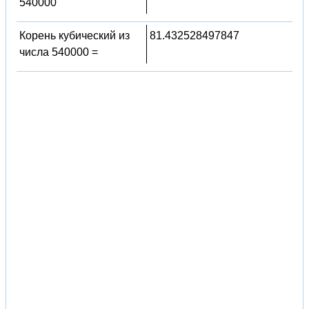
540000
Корень кубический из
81.432528497847
числа 540000 =