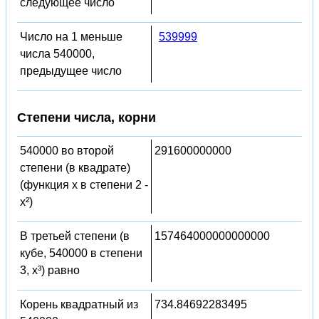
следующее число
Число на 1 меньше
539999
числа 540000,
предыдущее число
Степени числа, корни
540000 во второй
291600000000
степени (в квадрате)
(функция x в степени 2 -
x²)
В третьей степени (в
157464000000000000
кубе, 540000 в степени
3, x³) равно
Корень квадратный из
734.84692283495