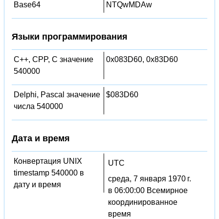
Base64
NTQwMDAw
Языки программирования
C++, CPP, C значение
0x083D60, 0x83D60
540000
Delphi, Pascal значение
$083D60
числа 540000
Дата и время
Конвертация UNIX
UTC
timestamp 540000 в
среда, 7 января 1970 г.
дату и время
в 06:00:00 Всемирное
координированное
время