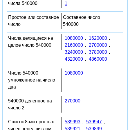
числа 540000
1
Простое или составное
Составное число
число
540000
Числа делящиеся на
1080000
,
1620000
,
целое число 540000
2160000
,
2700000
,
3240000
,
3780000
,
4320000
,
4860000
Число 540000
1080000
умноженное на число
два
540000 деленное на
270000
число 2
Список 8-ми простых
539993
,
539947
,
чисел перед числом
539921
,
539899
,