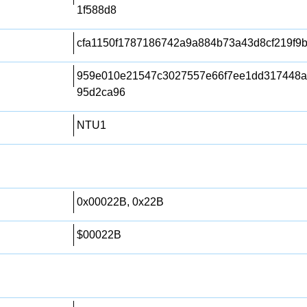
1f588d8
cfa1150f1787186742a9a884b73a43d8cf219f9
959e010e21547c3027557e66f7ee1dd317448a
95d2ca96
NTU1
0x00022B, 0x22B
$00022B