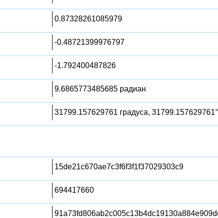
0.87328261085979
-0.48721399976797
-1.792400487826
9.6865773485685 радиан
31799.157629761 градуса, 31799.157629761°
15de21c670ae7c3f6f3f1f37029303c9
694417660
91a73fd806ab2c005c13b4dc19130a884e909d