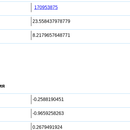
170953875
23.558437978779
8.2179657648771
ия
-0.2588190451
-0.9659258263
0.2679491924