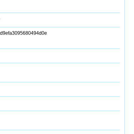
b
d9efa3095680494d0e