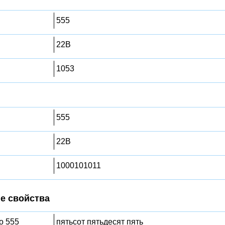
555
22B
1053
555
22B
1000101011
е свойства
о 555
пятьсот пятьдесят пять