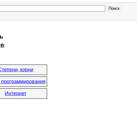
ть
2B
:
Степени, корни
 программирования
Интернет