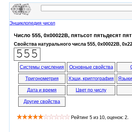
Энциклопедия чисел
Число 555, 0x00022B, пятьсот пятьдесят пя
Свойства натурального числа 555, 0x00022B, 0x2
Системы счисления
Основные свойства
Тригонометрия
Хэши, криптография
Языки
Дата и время
Цвет по числу
Другие свойства
Рейтинг
5
из
10
, оценок:
2
.