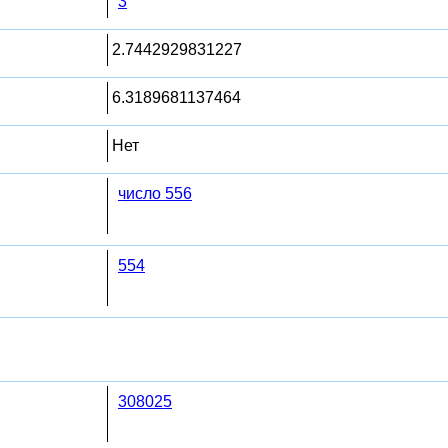
3
2.7442929831227
6.3189681137464
Нет
число 556
554
308025