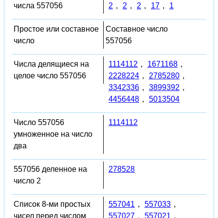
числа 557056
2
,
2
,
2
,
17
,
1
Простое или составное
Составное число
число
557056
Числа делящиеся на
1114112
,
1671168
,
целое число 557056
2228224
,
2785280
,
3342336
,
3899392
,
4456448
,
5013504
Число 557056
1114112
умноженное на число
два
557056 деленное на
278528
число 2
Список 8-ми простых
557041
,
557033
,
чисел перед числом
557027
,
557021
,