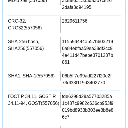
MD-5 хэш(557056)
3f38e651533da307c826
2dafa3d94195
CRC-32,
2829611756
CRC32(557056)
SHA-256 hash,
11559d444a557b603219
SHA256(557056)
0a84ebfaa59ea38df2cc9
4e411d47bebe3701237b
861
SHA1, SHA-1(557056)
06b5ff7e99adf227f20e2f
73df33f115d3402770
ГОСТ Р 34.11, GOST R
fde6298d28a57703285a
34.11-94, GOST(557056)
1c487c9982c636cb953f9
019bd8933b303ee3b8e8
6c7