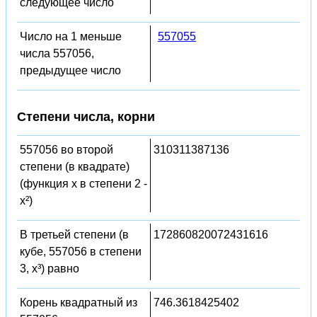
следующее число
Число на 1 меньше
557055
числа 557056,
предыдущее число
Степени числа, корни
557056 во второй
310311387136
степени (в квадрате)
(функция x в степени 2 -
x²)
В третьей степени (в
172860820072431616
кубе, 557056 в степени
3, x³) равно
Корень квадратный из
746.3618425402