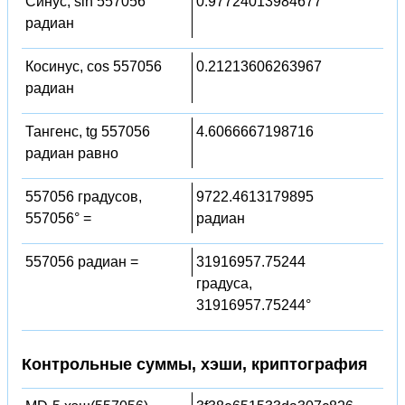
Синус, sin 557056
0.97724013984677
радиан
Косинус, cos 557056
0.21213606263967
радиан
Тангенс, tg 557056
4.6066667198716
радиан равно
557056 градусов,
9722.4613179895
557056° =
радиан
557056 радиан =
31916957.75244
градуса,
31916957.75244°
Контрольные суммы, хэши, криптография