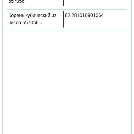
557056
Корень кубический из
82.281010901064
числа 557056 =