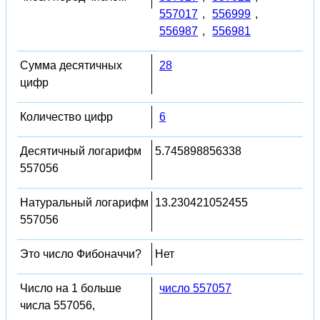
557017
,
556999
,
556987
,
556981
Сумма десятичных
28
цифр
Количество цифр
6
Десятичный логарифм
5.745898856338
557056
Натуральный логарифм
13.230421052455
557056
Это число Фибоначчи?
Нет
Число на 1 больше
число 557057
числа 557056,