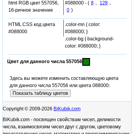
html RGB цвет 557056,
#088000 - (
8
,
128
,
16-ричное значение
0
)
HTML CSS код цвета
.color-mn { color:
#088000
#088000; }
.color-bg { background-
color: #088000; }
Цвет для данного числа 557056
Здесь вы можете изменить составляющую цвета
для данного числа 557056 или цвета 088000:
Показать таблицу цветов
Copyright © 2009-2026
BiKubik.com
BiKubik.com - посвящен свойствам чисел, делимости
числа, взаимосвязям чисел друг с другом, цветовому
представлению чисел, математике и программированию,