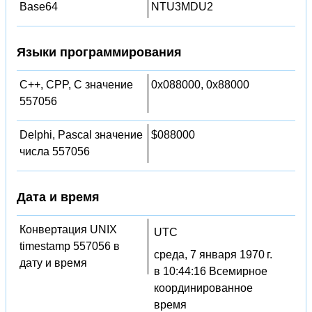
Base64
NTU3MDU2
Языки программирования
C++, CPP, C значение
0x088000, 0x88000
557056
Delphi, Pascal значение
$088000
числа 557056
Дата и время
Конвертация UNIX
UTC
timestamp 557056 в
среда, 7 января 1970 г.
дату и время
в 10:44:16 Всемирное
координированное
время