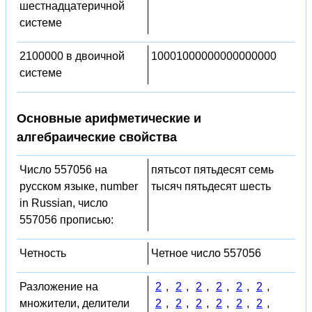
шестнадцатеричной
системе
2100000 в двоичной
10001000000000000000
системе
Основные арифметические и
алгебраические свойства
Число 557056 на
пятьсот пятьдесят семь
русском языке, number
тысяч пятьдесят шесть
in Russian, число
557056 прописью:
Четность
Четное число 557056
Разложение на
2
,
2
,
2
,
2
,
2
,
2
,
множители, делители
2
,
2
,
2
,
2
,
2
,
2
,