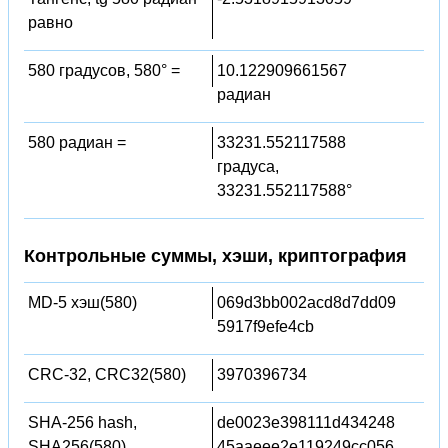
равно
580 градусов, 580° =
10.122909661567
радиан
580 радиан =
33231.552117588
градуса,
33231.552117588°
Контрольные суммы, хэши, криптография
MD-5 хэш(580)
069d3bb002acd8d7dd09
5917f9efe4cb
CRC-32, CRC32(580)
3970396734
SHA-256 hash,
de0023e398111d434248
SHA256(580)
45aaeee2e119249cc056