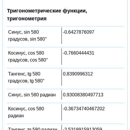
Тригонометрические функции,
тригонометрия
Синус, sin 580
-0.6427876097
градусов, sin 580°
Косинус, cos 580
-0.7660444431
градусов, cos 580°
Тангенс, tg 580
0.8390996312
градусов, tg 580°
Синус, sin 580 радиан
0.93008380497713
Косинус, cos 580
-0.36734740467202
радиан
Тангенс, tg 580 радиан
-2.5318915913059