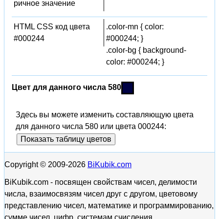
ричное значение
HTML CSS код цвета
.color-mn { color:
#000244
#000244; }
.color-bg { background-
color: #000244; }
Цвет для данного числа 580
Здесь вы можете изменить составляющую цвета
для данного числа 580 или цвета 000244:
Показать таблицу цветов
Copyright © 2009-2026
BiKubik.com
BiKubik.com - посвящен свойствам чисел, делимости
числа, взаимосвязям чисел друг с другом, цветовому
представлению чисел, математике и программированию,
сумме чисел, цифр, системам счисления.