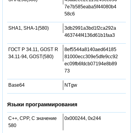
7e7b585eaba5f44080b4
58c6
SHA1, SHA-1(580)
3db2991a3bd1f2ca292a
463744f4136d61b1faa3
ГОСТ Р 34.11, GOST R
8ef5544a8140aed64185
34.11-94, GOST(580)
81000ecc309e5dfe9cc92
ec09fb6fdcb07194e8b89
73
Base64
NTgw
Языки программирования
C++, CPP, C значение
0x000244, 0x244
580