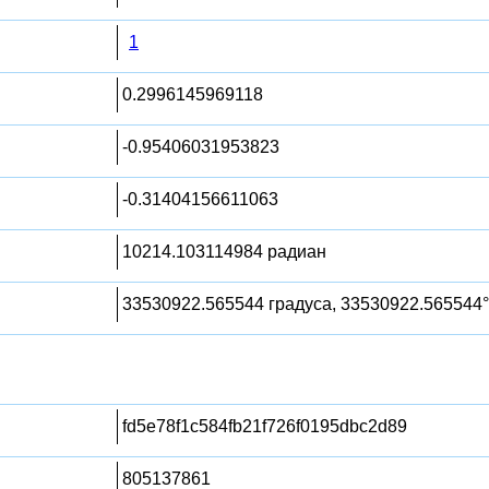
1
0.2996145969118
-0.95406031953823
-0.31404156611063
10214.103114984 радиан
33530922.565544 градуса, 33530922.565544°
fd5e78f1c584fb21f726f0195dbc2d89
805137861