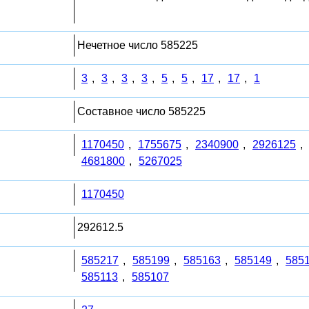
Нечетное число 585225
3
,
3
,
3
,
3
,
5
,
5
,
17
,
17
,
1
Составное число 585225
1170450
,
1755675
,
2340900
,
2926125
,
4681800
,
5267025
1170450
292612.5
585217
,
585199
,
585163
,
585149
,
585
585113
,
585107