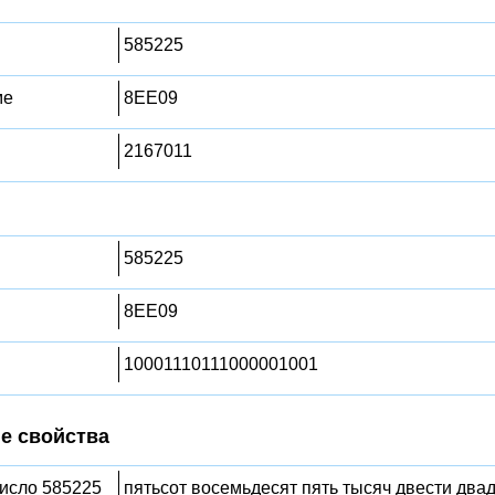
585225
ме
8EE09
2167011
585225
8EE09
10001110111000001001
е свойства
число 585225
пятьсот восемьдесят пять тысяч двести двад