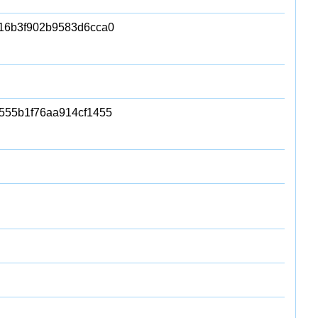
16b3f902b9583d6cca0
555b1f76aa914cf1455