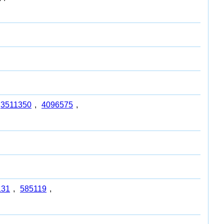
3511350
,
4096575
,
131
,
585119
,