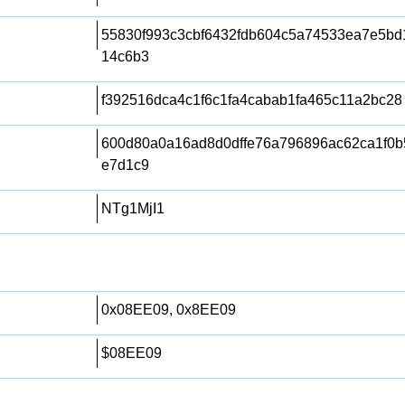
55830f993c3cbf6432fdb604c5a74533ea7e5bd
14c6b3
f392516dca4c1f6c1fa4cabab1fa465c11a2bc28
600d80a0a16ad8d0dffe76a796896ac62ca1f0b
e7d1c9
NTg1MjI1
0x08EE09, 0x8EE09
$08EE09