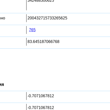
342488300625
вно
200432715733265625
765
83.645187066768
ия
-0.7071067812
-0.7071067812