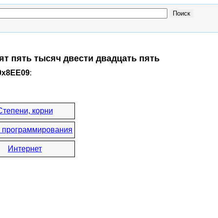
ят пять тысяч двести двадцать пять
0x8EE09
:
Степени, корни
 программирования
Интернет