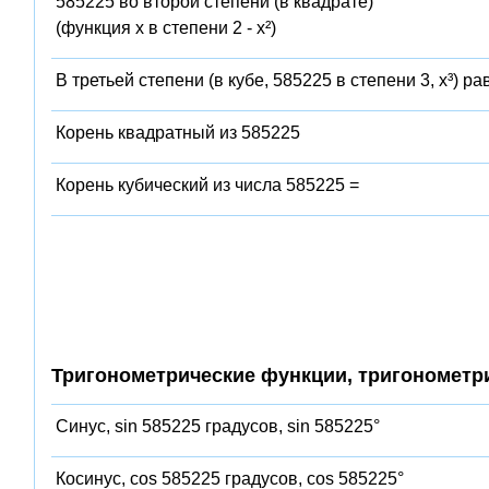
585225 во второй степени (в квадрате)
(функция x в степени 2 - x²)
В третьей степени (в кубе, 585225 в степени 3, x³) ра
Корень квадратный из 585225
Корень кубический из числа 585225 =
Тригонометрические функции, тригонометр
Синус, sin 585225 градусов, sin 585225°
Косинус, cos 585225 градусов, cos 585225°