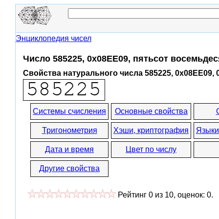
Энциклопедия чисел
Число 585225, 0x08EE09, пятьсот восемьдес
Свойства натурального числа 585225, 0x08EE09, 
Системы счисления
Основные свойства
Тригонометрия
Хэши, криптография
Языки
Дата и время
Цвет по числу
Другие свойства
Рейтинг
0
из
10
, оценок:
0
.