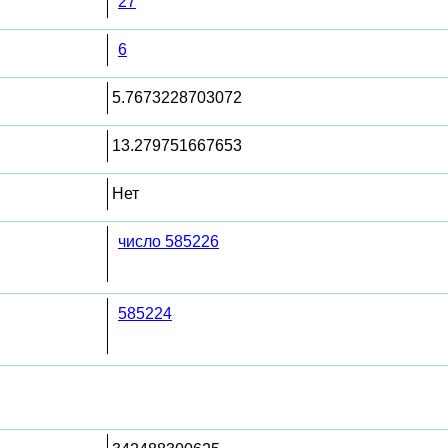
27
6
5.7673228703072
13.279751667653
Нет
число 585226
585224