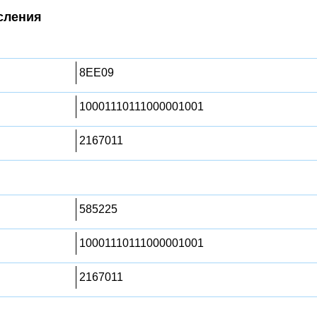
сления
8EE09
10001110111000001001
2167011
585225
10001110111000001001
2167011