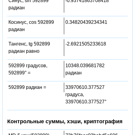
Синус, sin 592899
-0.93741863708418
радиан
Косинус, cos 592899
0.34820439234341
радиан
Тангенс, tg 592899
-2.6921505233618
радиан равно
592899 градусов,
10348.039681782
592899° =
радиан
592899 радиан =
33970610.377527
градуса,
33970610.377527°
Контрольные суммы, хэши, криптография