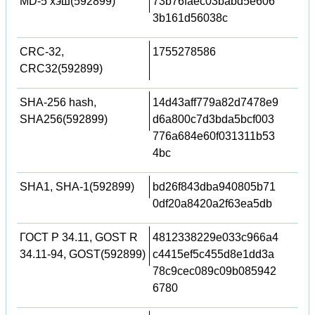
MD-5 хэш(592899)
73b76faec03babd5e606
3b161d56038c
CRC-32,
1755278586
CRC32(592899)
SHA-256 hash,
14d43aff779a82d7478e9
SHA256(592899)
d6a800c7d3bda5bcf003
776a684e60f031311b53
4bc
SHA1, SHA-1(592899)
bd26f843dba940805b71
0df20a8420a2f63ea5db
ГОСТ Р 34.11, GOST R
4812338229e033c966a4
34.11-94, GOST(592899)
c4415ef5c455d8e1dd3a
78c9cec089c09b085942
6780