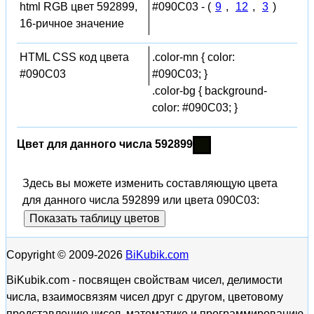
html RGB цвет 592899,
#090C03 - (
9
,
12
,
3
)
16-ричное значение
HTML CSS код цвета
.color-mn { color:
#090C03
#090C03; }
.color-bg { background-
color: #090C03; }
Цвет для данного числа 592899
Здесь вы можете изменить составляющую цвета
для данного числа 592899 или цвета 090C03:
Показать таблицу цветов
Copyright © 2009-2026
BiKubik.com
BiKubik.com - посвящен свойствам чисел, делимости
числа, взаимосвязям чисел друг с другом, цветовому
представлению чисел, математике и программированию,