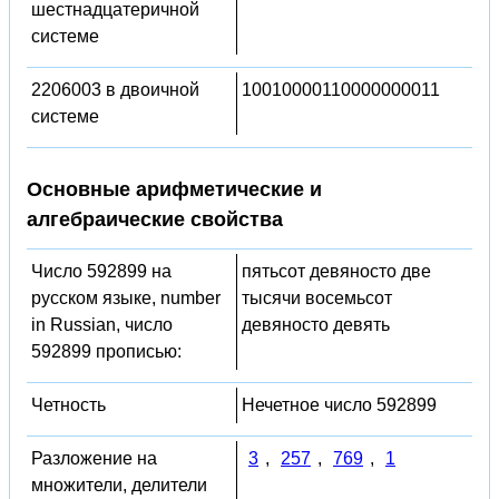
шестнадцатеричной
системе
2206003 в двоичной
10010000110000000011
системе
Основные арифметические и
алгебраические свойства
Число 592899 на
пятьсот девяносто две
русском языке, number
тысячи восемьсот
in Russian, число
девяносто девять
592899 прописью:
Четность
Нечетное число 592899
Разложение на
3
,
257
,
769
,
1
множители, делители