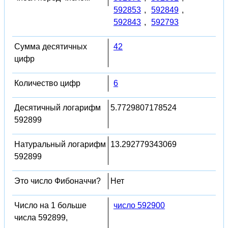
592853
,
592849
,
592843
,
592793
Сумма десятичных
42
цифр
Количество цифр
6
Десятичный логарифм
5.7729807178524
592899
Натуральный логарифм
13.292779343069
592899
Это число Фибоначчи?
Нет
Число на 1 больше
число 592900
числа 592899,