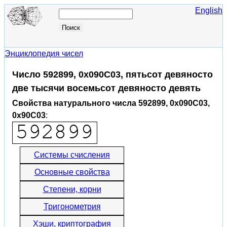
English
Энциклопедия чисел
Число 592899, 0x090C03, пятьсот девяносто
две тысячи восемьсот девяносто девять
Свойства натурального числа 592899, 0x090C03,
0x90C03
:
Системы счисления
Основные свойства
Степени, корни
Тригонометрия
Хэши, криптография