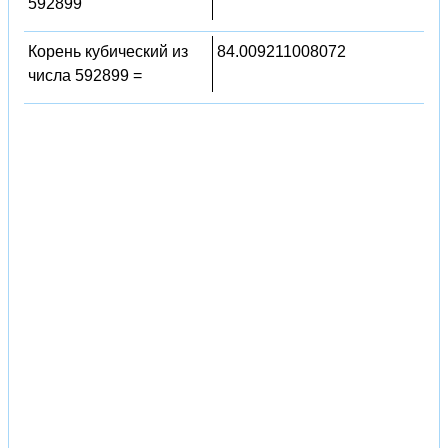
592899
Корень кубический из
84.009211008072
числа 592899 =