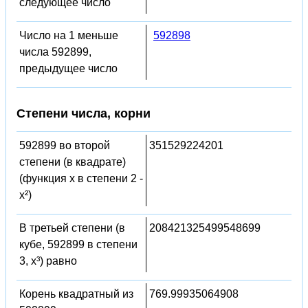
следующее число
Число на 1 меньше
592898
числа 592899,
предыдущее число
Степени числа, корни
592899 во второй
351529224201
степени (в квадрате)
(функция x в степени 2 -
x²)
В третьей степени (в
208421325499548699
кубе, 592899 в степени
3, x³) равно
Корень квадратный из
769.99935064908