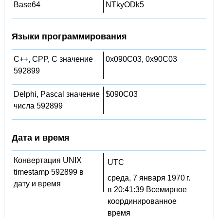
Base64
NTkyODk5
Языки программирования
C++, CPP, C значение
0x090C03, 0x90C03
592899
Delphi, Pascal значение
$090C03
числа 592899
Дата и время
Конвертация UNIX
UTC
timestamp 592899 в
среда, 7 января 1970 г.
дату и время
в 20:41:39 Всемирное
координированное
время