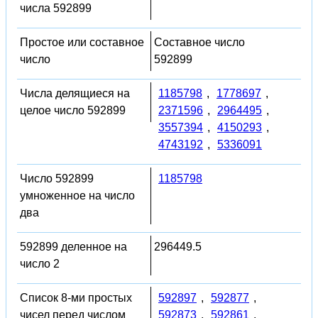
числа 592899
Простое или составное
Составное число
число
592899
Числа делящиеся на
1185798
,
1778697
,
целое число 592899
2371596
,
2964495
,
3557394
,
4150293
,
4743192
,
5336091
Число 592899
1185798
умноженное на число
два
592899 деленное на
296449.5
число 2
Список 8-ми простых
592897
,
592877
,
чисел перед числом
592873
,
592861
,