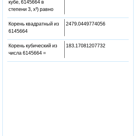
кубе, 6145664 в
степени 3, x³) равно
Корень квадратный из
2479.0449774056
6145664
Корень кубический из
183.17081207732
числа 6145664 =