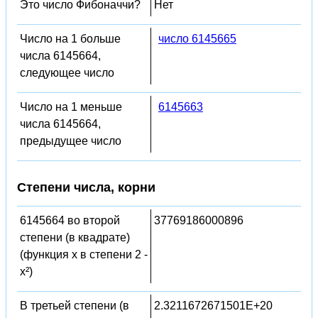
Это число Фибоначчи?
Нет
Число на 1 больше
число 6145665
числа 6145664,
следующее число
Число на 1 меньше
6145663
числа 6145664,
предыдущее число
Степени числа, корни
6145664 во второй
37769186000896
степени (в квадрате)
(функция x в степени 2 -
x²)
В третьей степени (в
2.3211672671501E+20