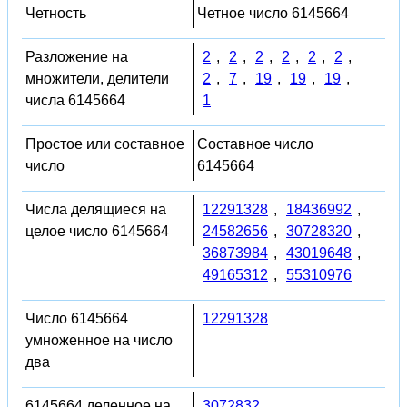
Четность
Четное число 6145664
Разложение на
2
,
2
,
2
,
2
,
2
,
2
,
множители, делители
2
,
7
,
19
,
19
,
19
,
числа 6145664
1
Простое или составное
Составное число
число
6145664
Числа делящиеся на
12291328
,
18436992
,
целое число 6145664
24582656
,
30728320
,
36873984
,
43019648
,
49165312
,
55310976
Число 6145664
12291328
умноженное на число
два
6145664 деленное на
3072832