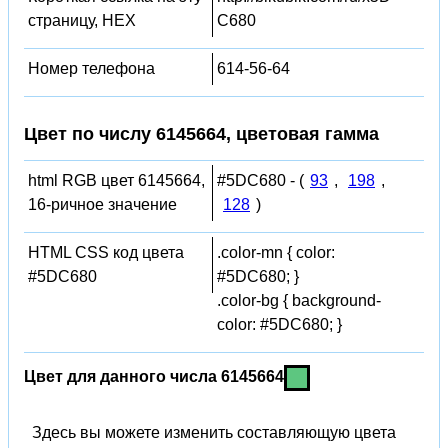
страницу, HEX
C680
Номер телефона
614-56-64
Цвет по числу 6145664, цветовая гамма
html RGB цвет 6145664,
#5DC680 - (
93
,
198
,
16-ричное значение
128
)
HTML CSS код цвета
.color-mn { color:
#5DC680
#5DC680; }
.color-bg { background-
color: #5DC680; }
Цвет для данного числа 6145664
Здесь вы можете изменить составляющую цвета