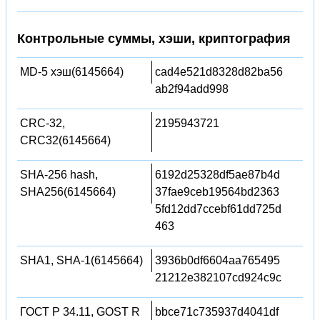
Контрольные суммы, хэши, криптография
MD-5 хэш(6145664)
cad4e521d8328d82ba56
ab2f94add998
CRC-32,
2195943721
CRC32(6145664)
SHA-256 hash,
6192d25328df5ae87b4d
SHA256(6145664)
37fae9ceb19564bd2363
5fd12dd7ccebf61dd725d
463
SHA1, SHA-1(6145664)
3936b0df6604aa765495
21212e382107cd924c9c
ГОСТ Р 34.11, GOST R
bbce71c735937d4041df