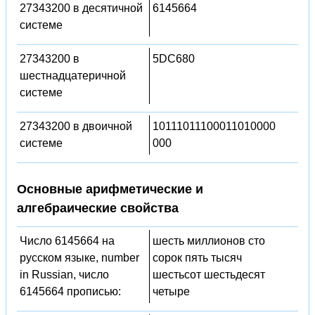
27343200 в десятичной
6145664
системе
27343200 в
5DC680
шестнадцатеричной
системе
27343200 в двоичной
10111011100011010000
системе
000
Основные арифметические и
алгебраические свойства
Число 6145664 на
шесть миллионов сто
русском языке, number
сорок пять тысяч
in Russian, число
шестьсот шестьдесят
6145664 прописью:
четыре