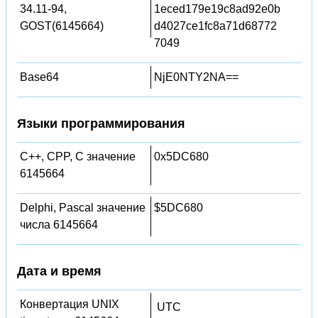
34.11-94,
1eced179e19c8ad92e0b
GOST(6145664)
d4027ce1fc8a71d68772
7049
Base64
NjE0NTY2NA==
Языки программирования
C++, CPP, C значение
0x5DC680
6145664
Delphi, Pascal значение
$5DC680
числа 6145664
Дата и время
Конвертация UNIX
UTC