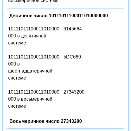
восьмеричной системе
Двоичное число 10111011100011010000000
10111011100011010000
6145664
000 в десятичной
системе
10111011100011010000
5DC680
000 в
шестнадцатеричной
системе
10111011100011010000
27343200
000 в восьмеричной
системе
Восьмеричное число 27343200