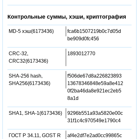
Контрольные суммы, хэши, криптография
MD-5 хэш(6173436)
fca6b1507219b0c7d05d
be909d0fc456
CRC-32,
1893012770
CRC32(6173436)
SHA-256 hash,
f506de67d8a226823893
SHA256(6173436)
13678346848e59a8e412
0f2ba46da8e921ec2eb5
8a1d
SHA1, SHA-1(6173436)
9296b551a93a5820e00c
31f1c4c970549e1790c4
ГОСТ Р 34.11, GOST R
af4e2df7e2ad0cc99865c