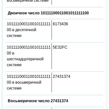
восьмеричной системе
Двоичное число 10111100011001011111100
101111000110010111111
6173436
00 в десятичной
системе
101111000110010111111
5E32FC
00 в
шестнадцатеричной
системе
101111000110010111111
27431374
00 в восьмеричной
системе
Восьмеричное число 27431374