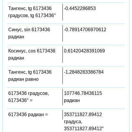
Тангенс, tg 6173436
-0.4452286853
градусов, tg 6173436°
Синус, sin 6173436
-0.78914706970612
радиан
Косинус, cos 6173436
0.61420428391069
радиан
Тангенс, tg 6173436
-1.2848283386784
радиан равно
6173436 градусов,
107746.78436115
6173436° =
радиан
6173436 радиан =
353711827.89412
градуса,
353711827.89412°