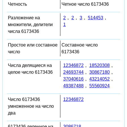
Четность
Четное число 6173436
Разложение на
2
,
2
,
3
,
514453
,
множители, делители
1
числа 6173436
Простое или составное
Составное число
число
6173436
Числа делящиеся на
12346872
,
18520308
,
целое число 6173436
24693744
,
30867180
,
37040616
,
43214052
,
49387488
,
55560924
Число 6173436
12346872
умноженное на число
два
6173436 деленное на
3086718