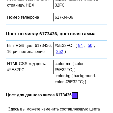
страницу, HEX
32FC
Номер телефона
617-34-36
Цвет по числу 6173436, цветовая гамма
html RGB цвет 6173436,
#5E32FC - (
94
,
50
,
16-ричное значение
252
)
HTML CSS код цвета
.color-mn { color:
#5E32FC
#5E32FC; }
.color-bg { background-
color: #5E32FC; }
Цвет для данного числа 6173436
Здесь вы можете изменить составляющую цвета