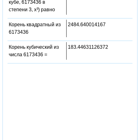
кубе, 6173436 в
степени 3, x³) равно
Корень квадратный из
2484.640014167
6173436
Корень кубический из
183.44631126372
числа 6173436 =