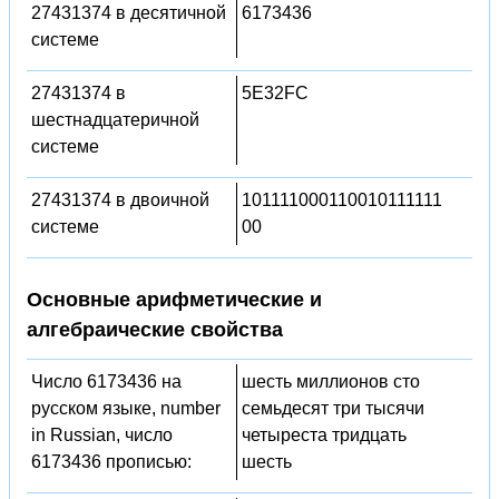
27431374 в десятичной
6173436
системе
27431374 в
5E32FC
шестнадцатеричной
системе
27431374 в двоичной
101111000110010111111
системе
00
Основные арифметические и
алгебраические свойства
Число 6173436 на
шесть миллионов сто
русском языке, number
семьдесят три тысячи
in Russian, число
четыреста тридцать
6173436 прописью:
шесть