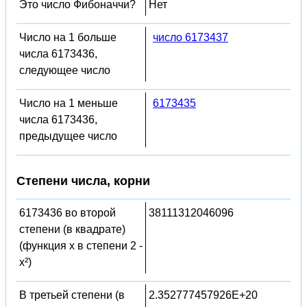
Это число Фибоначчи?
Нет
Число на 1 больше
число 6173437
числа 6173436,
следующее число
Число на 1 меньше
6173435
числа 6173436,
предыдущее число
Степени числа, корни
6173436 во второй
38111312046096
степени (в квадрате)
(функция x в степени 2 -
x²)
В третьей степени (в
2.352777457926E+20