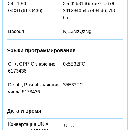
34.11-94,
3ec45b8166c7ae7ca679
GOST(6173436)
241294054b7494fd6a7f8
6a
Base64
NjE3MzQzNg==
Языки программирования
C++, CPP, C значение
0x5E32FC
6173436
Delphi, Pascal значение
$5E32FC
числа 6173436
Дата и время
Конвертация UNIX
UTC