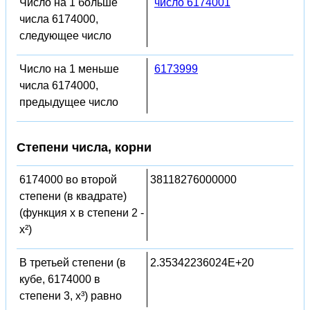
Число на 1 больше
число 6174001
числа 6174000,
следующее число
Число на 1 меньше
6173999
числа 6174000,
предыдущее число
Степени числа, корни
6174000 во второй
38118276000000
степени (в квадрате)
(функция x в степени 2 -
x²)
В третьей степени (в
2.35342236024E+20
кубе, 6174000 в
степени 3, x³) равно