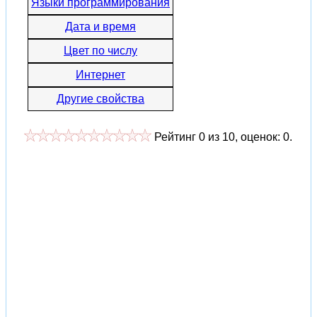
Языки программирования
Дата и время
Цвет по числу
Интернет
Другие свойства
Рейтинг
0
из
10
, оценок:
0
.