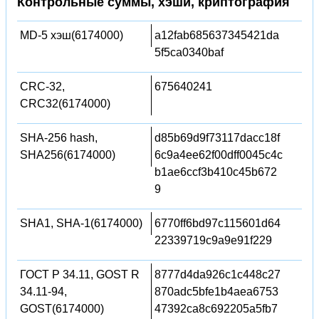
Контрольные суммы, хэши, криптография
MD-5 хэш(6174000)
a12fab685637345421da
5f5ca0340baf
CRC-32,
675640241
CRC32(6174000)
SHA-256 hash,
d85b69d9f73117dacc18f
SHA256(6174000)
6c9a4ee62f00dff0045c4c
b1ae6ccf3b410c45b672
9
SHA1, SHA-1(6174000)
6770ff6bd97c115601d64
22339719c9a9e91f229
ГОСТ Р 34.11, GOST R
8777d4da926c1c448c27
34.11-94,
870adc5bfe1b4aea6753
GOST(6174000)
47392ca8c692205a5fb7