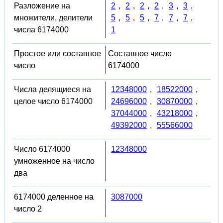
Разложение на
2
,
2
,
2
,
2
,
3
,
3
,
множители, делители
5
,
5
,
5
,
7
,
7
,
7
,
числа 6174000
1
Простое или составное
Составное число
число
6174000
Числа делящиеся на
12348000
,
18522000
,
целое число 6174000
24696000
,
30870000
,
37044000
,
43218000
,
49392000
,
55566000
Число 6174000
12348000
умноженное на число
два
6174000 деленное на
3087000
число 2