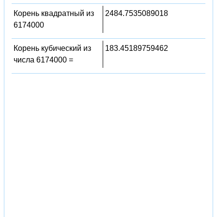
Корень квадратный из
2484.7535089018
6174000
Корень кубический из
183.45189759462
числа 6174000 =