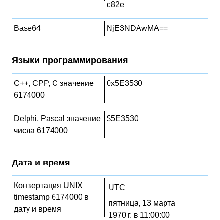
d82e
Base64
NjE3NDAwMA==
Языки программирования
C++, CPP, C значение
0x5E3530
6174000
Delphi, Pascal значение
$5E3530
числа 6174000
Дата и время
Конвертация UNIX
UTC
timestamp 6174000 в
пятница, 13 марта
дату и время
1970 г. в 11:00:00