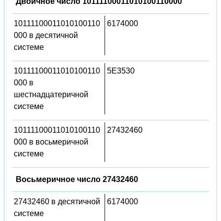
Двоичное число 10111100011010100110000
10111100011010100110
6174000
000 в десятичной
системе
10111100011010100110
5E3530
000 в
шестнадцатеричной
системе
10111100011010100110
27432460
000 в восьмеричной
системе
Восьмеричное число 27432460
27432460 в десятичной
6174000
системе