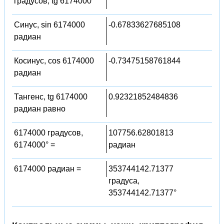
градусов, tg 6174000°
Синус, sin 6174000
-0.67833627685108
радиан
Косинус, cos 6174000
-0.73475158761844
радиан
Тангенс, tg 6174000
0.92321852484836
радиан равно
6174000 градусов,
107756.62801813
6174000° =
радиан
6174000 радиан =
353744142.71377
градуса,
353744142.71377°