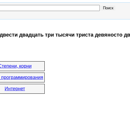
двести двадцать три тысячи триста девяносто д
Степени, корни
 программирования
Интернет