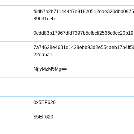
f6db7b2b71144447e91820512eae320dbb0975
89b31ceb
0cdd83b17967dfd7397b5cfbcff2536c8cc20b19
7a74628e4631d1428ebb93d2e554aeb17b4ff5
22da5a1
NjIyMzM5Mg==
0x5EF620
$5EF620