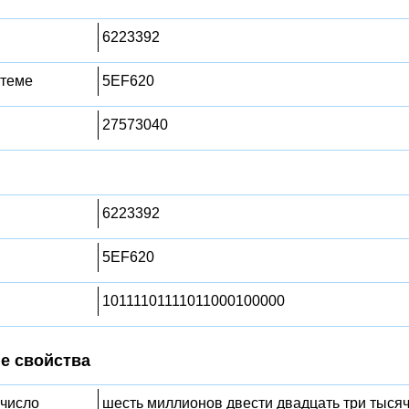
6223392
стеме
5EF620
27573040
6223392
5EF620
10111101111011000100000
е свойства
 число
шесть миллионов двести двадцать три тысяч