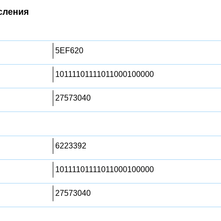
сления
5EF620
10111101111011000100000
27573040
6223392
10111101111011000100000
27573040