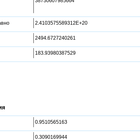
38730607985664
равно
2.4103575589312E+20
2494.6727240261
183.93980387529
ия
0.9510565163
0.3090169944