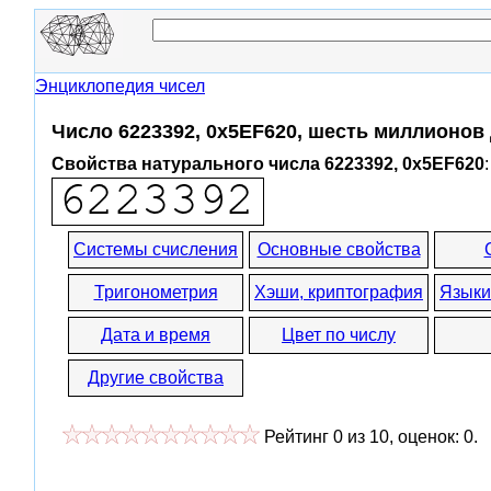
Энциклопедия чисел
Число 6223392, 0x5EF620, шесть миллионов 
Свойства натурального числа 6223392, 0x5EF620
:
Системы счисления
Основные свойства
Тригонометрия
Хэши, криптография
Языки
Дата и время
Цвет по числу
Другие свойства
Рейтинг
0
из
10
, оценок:
0
.