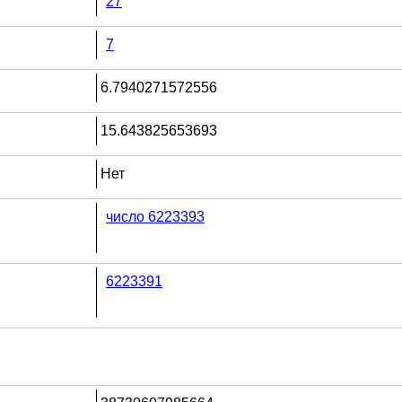
27
7
6.7940271572556
15.643825653693
Нет
число 6223393
6223391