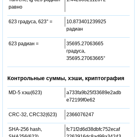
равно
623 градуса, 623° =
10.873401239925
радиан
623 радиан =
35695.27063665
градуса,
35695.27063665°
Контрольные суммы, хэши, криптография
MD-5 хэш(623)
a733fa9b25f33689e2adb
e72199f0e62
CRC-32, CRC32(623)
2366076247
SHA-256 hash,
fc71f2d6d38dbfc752ecaf
SHA256(623)
2262916dc8ad99a34243