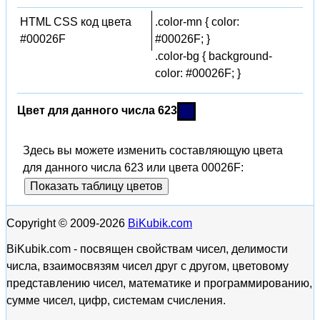
HTML CSS код цвета
.color-mn { color:
#00026F
#00026F; }
.color-bg { background-
color: #00026F; }
Цвет для данного числа 623
Здесь вы можете изменить составляющую цвета
для данного числа 623 или цвета 00026F:
Показать таблицу цветов
Copyright © 2009-2026
BiKubik.com
BiKubik.com - посвящен свойствам чисел, делимости
числа, взаимосвязям чисел друг с другом, цветовому
представлению чисел, математике и программированию,
сумме чисел, цифр, системам счисления.