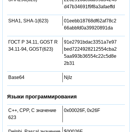
d47b34691f9f8a3afaeffd
SHA1, SHA-1(623)
01eebb18768df62af78c2
66abbfd0a39920891da
ГОСТ Р 34.11, GOST R
91e2791bdac3351a7e97
34.11-94, GOST(623)
bed7224928212554cba2
5aa993b36554c22c5d8e
2b31
Base64
NjIz
Языки программирования
C++, CPP, C значение
0x00026F, 0x26F
623
Delphi, Pascal значение
$00026F