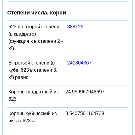
Степени числа, корни
623 во второй степени
388129
(в квадрате)
(функция x в степени 2 -
x²)
В третьей степени (в
241804367
кубе, 623 в степени 3,
x³) равно
Корень квадратный из
24.959967948697
623
Корень кубический из
8.5407501164738
числа 623 =