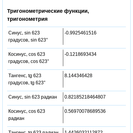
Тригонометрические функции,
тригонометрия
Синус, sin 623
-0.9925461516
градусов, sin 623°
Косинус, cos 623
-0.1218693434
градусов, cos 623°
Тангенс, tg 623
8.144346428
градусов, tg 623°
Синус, sin 623 радиан
0.82185218464807
Косинус, cos 623
0.56970078689536
радиан
Тангенс, tg 623 радиан
1.4426032112872