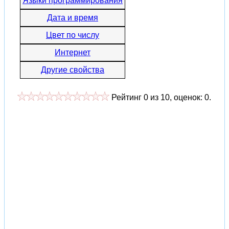
Языки программирования
Дата и время
Цвет по числу
Интернет
Другие свойства
Рейтинг
0
из
10
, оценок:
0
.