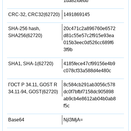
1da82fdebb
CRC-32, CRC32(62720)
1491869145
SHA-256 hash,
20c471c2a896760e6572
SHA256(62720)
d81c55e57c2f915e93ea
015b3eec0d526cc689f6
3f9b
SHA1, SHA-1(62720)
4185fece47cf99156e4b9
c078cf33a588d4e480c
ГОСТ Р 34.11, GOST R
8c584cb291ab3056c578
34.11-94, GOST(62720)
dc0f7bfbf7158dc905898
ab9cb4e8612ab04b0ab8
f5c
Base64
NjI3MjA=