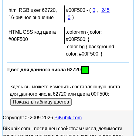
html RGB цвет 62720,
#00F500 - (
0
,
245
,
16-ричное значение
0
)
HTML CSS код цвета
.color-mn { color:
#00F500
#00F500; }
.color-bg { background-
color: #00F500; }
Цвет для данного числа 62720
Здесь вы можете изменить составляющую цвета
для данного числа 62720 или цвета 00F500:
Показать таблицу цветов
Copyright © 2009-2026
BiKubik.com
BiKubik.com - посвящен свойствам чисел, делимости
числа, взаимосвязям чисел друг с другом, цветовому