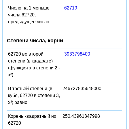
Число на 1 меньше
62719
числа 62720,
предыдущее число
Степени числа, корни
62720 во второй
3933798400
степени (в квадрате)
(функция x в степени 2 -
x²)
В третьей степени (в
246727835648000
кубе, 62720 в степени 3,
x³) равно
Корень квадратный из
250.43961347998
62720