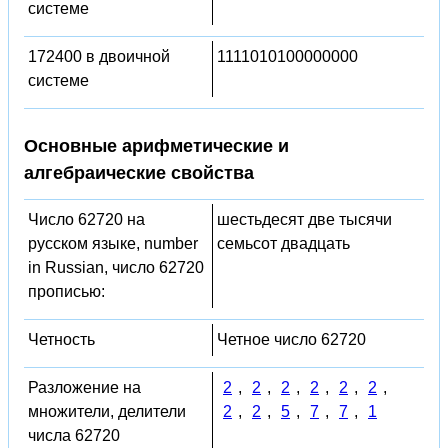
системе
172400 в двоичной
1111010100000000
системе
Основные арифметические и
алгебраические свойства
Число 62720 на
шестьдесят две тысячи
русском языке, number
семьсот двадцать
in Russian, число 62720
прописью:
Четность
Четное число 62720
Разложение на
2
,
2
,
2
,
2
,
2
,
2
,
множители, делители
2
,
2
,
5
,
7
,
7
,
1
числа 62720