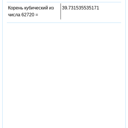
Корень кубический из
39.731535535171
числа 62720 =