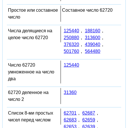
Простое или составное
Составное число 62720
число
Числа делящиеся на
125440
,
188160
,
целое число 62720
250880
,
313600
,
376320
,
439040
,
501760
,
564480
Число 62720
125440
умноженное на число
два
62720 деленное на
31360
число 2
Список 8-ми простых
62701
,
62687
,
чисел перед числом
62683
,
62659
,
62653
,
62639
,