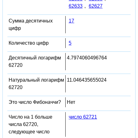
62633
,
62627
Сумма десятичных
17
цифр
Количество цифр
5
Десятичный логарифм
4.7974060496764
62720
Натуральный логарифм
11.046435655024
62720
Это число Фибоначчи?
Нет
Число на 1 больше
число 62721
числа 62720,
следующее число