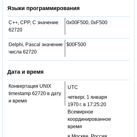
Языки программирования
C++, CPP, C значение
0x00F500, 0xF500
62720
Delphi, Pascal значение
$00F500
числа 62720
Дата и время
Конвертация UNIX
UTC
timestamp 62720 в дату
четверг, 1 января
и время
1970 г. в 17:25:20
Всемирное
координированное
время
в Москве, Россия