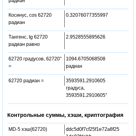
радиан
Косинус, cos 62720
0.32076077355997
радиан
Тангенс, tg 62720
2.9528555895626
радиан равно
62720 градусов, 62720°
1094.6705068508
=
радиан
62720 радиан =
3593591.2910605
градуса,
3593591.2910605°
Контрольные суммы, хэши, криптография
MD-5 хэш(62720)
ddc5d0f7cf25f1e72a8f25