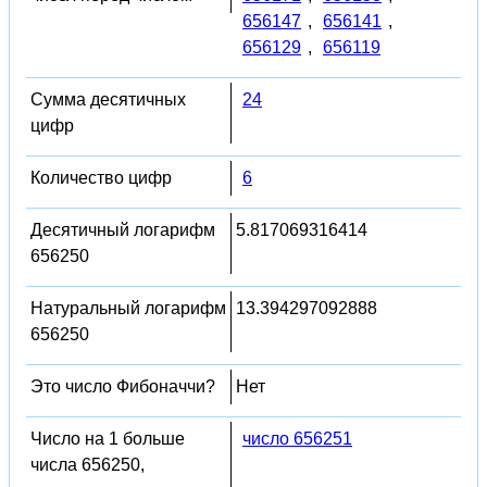
656147
,
656141
,
656129
,
656119
Сумма десятичных
24
цифр
Количество цифр
6
Десятичный логарифм
5.817069316414
656250
Натуральный логарифм
13.394297092888
656250
Это число Фибоначчи?
Нет
Число на 1 больше
число 656251
числа 656250,