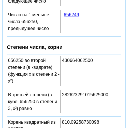
следующее число
Число на 1 меньше
656249
числа 656250,
предыдущее число
Степени числа, корни
656250 во второй
430664062500
степени (в квадрате)
(функция x в степени 2 -
x²)
В третьей степени (в
282623291015625000
кубе, 656250 в степени
3, x³) равно
Корень квадратный из
810.09258730098