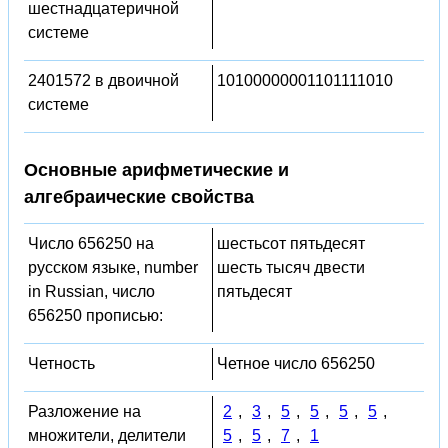
шестнадцатеричной
системе
2401572 в двоичной
10100000001101111010
системе
Основные арифметические и
алгебраические свойства
Число 656250 на
шестьсот пятьдесят
русском языке, number
шесть тысяч двести
in Russian, число
пятьдесят
656250 прописью:
Четность
Четное число 656250
Разложение на
2
,
3
,
5
,
5
,
5
,
5
,
множители, делители
5
,
5
,
7
,
1