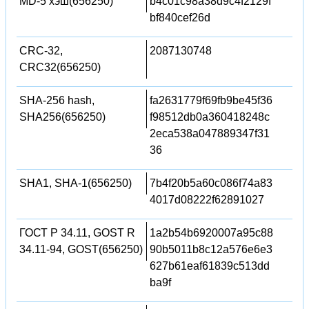
MD-5 хэш(656250)
b4c01c98a38d9c4f2129f
bf840cef26d
CRC-32,
2087130748
CRC32(656250)
SHA-256 hash,
fa2631779f69fb9be45f36
SHA256(656250)
f98512db0a360418248c
2eca538a047889347f31
36
SHA1, SHA-1(656250)
7b4f20b5a60c086f74a83
4017d08222f62891027
ГОСТ Р 34.11, GOST R
1a2b54b6920007a95c88
34.11-94, GOST(656250)
90b5011b8c12a576e6e3
627b61eaf61839c513dd
ba9f