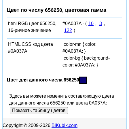
Цвет по числу 656250, цветовая гамма
html RGB цвет 656250,
#0A037A - (
10
,
3
,
16-ричное значение
122
)
HTML CSS код цвета
.color-mn { color:
#0A037A
#0A037A; }
.color-bg { background-
color: #0A037A; }
Цвет для данного числа 656250
Здесь вы можете изменить составляющую цвета
для данного числа 656250 или цвета 0A037A:
Показать таблицу цветов
Copyright © 2009-2026
BiKubik.com