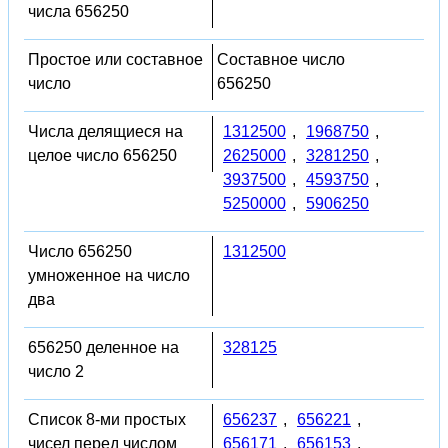
числа 656250
Простое или составное
Составное число
число
656250
Числа делящиеся на
1312500
,
1968750
,
целое число 656250
2625000
,
3281250
,
3937500
,
4593750
,
5250000
,
5906250
Число 656250
1312500
умноженное на число
два
656250 деленное на
328125
число 2
Список 8-ми простых
656237
,
656221
,
чисел перед числом
656171
,
656153
,