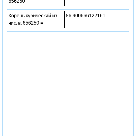
656250
Корень кубический из
86.900666122161
числа 656250 =