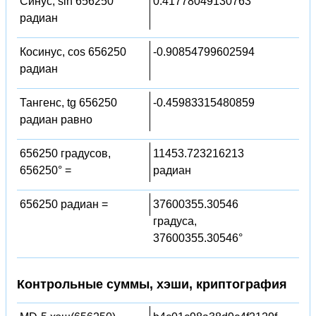
Синус, sin 656250
0.41778049130763
радиан
Косинус, cos 656250
-0.90854799602594
радиан
Тангенс, tg 656250
-0.45983315480859
радиан равно
656250 градусов,
11453.723216213
656250° =
радиан
656250 радиан =
37600355.30546
градуса,
37600355.30546°
Контрольные суммы, хэши, криптография