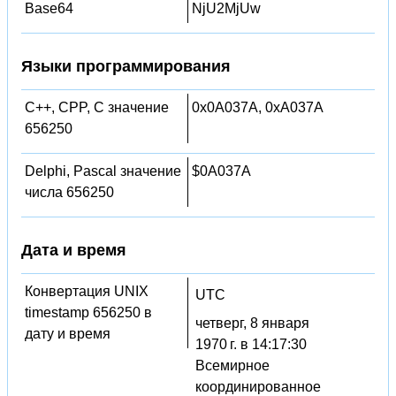
Base64
NjU2MjUw
Языки программирования
C++, CPP, C значение
0x0A037A, 0xA037A
656250
Delphi, Pascal значение
$0A037A
числа 656250
Дата и время
Конвертация UNIX
UTC
timestamp 656250 в
четверг, 8 января
дату и время
1970 г. в 14:17:30
Всемирное
координированное