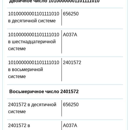
Двоичное число 10100000001101111010
10100000001101111010
656250
в десятичной системе
10100000001101111010
A037A
в шестнадцатеричной
системе
10100000001101111010
2401572
в восьмеричной
системе
Восьмеричное число 2401572
2401572 в десятичной
656250
системе
2401572 в
A037A