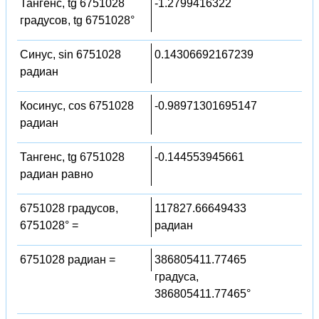
Тангенс, tg 6751028
-1.2799416322
градусов, tg 6751028°
Синус, sin 6751028
0.14306692167239
радиан
Косинус, cos 6751028
-0.98971301695147
радиан
Тангенс, tg 6751028
-0.144553945661
радиан равно
6751028 градусов,
117827.66649433
6751028° =
радиан
6751028 радиан =
386805411.77465
градуса,
386805411.77465°