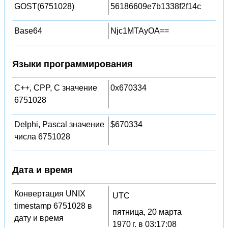
GOST(6751028)
56186609e7b1338f2f14c
Base64
Njc1MTAyOA==
Языки программирования
C++, CPP, C значение
0x670334
6751028
Delphi, Pascal значение
$670334
числа 6751028
Дата и время
Конвертация UNIX
UTC
timestamp 6751028 в
пятница, 20 марта
дату и время
1970 г. в 03:17:08