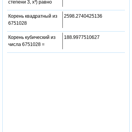
степени 3, x³) равно
Корень квадратный из
2598.2740425136
6751028
Корень кубический из
188.9977510627
числа 6751028 =