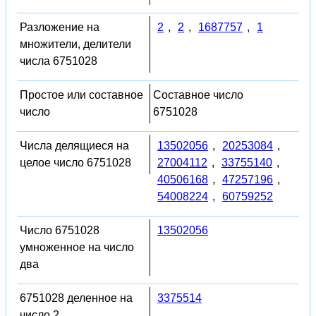
Разложение на
2
,
2
,
1687757
,
1
множители, делители
числа 6751028
Простое или составное
Составное число
число
6751028
Числа делящиеся на
13502056
,
20253084
,
целое число 6751028
27004112
,
33755140
,
40506168
,
47257196
,
54008224
,
60759252
Число 6751028
13502056
умноженное на число
два
6751028 деленное на
3375514
число 2