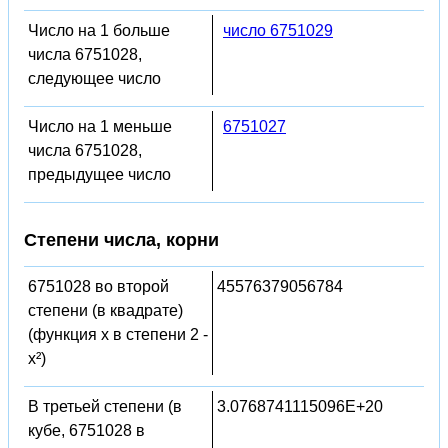
Число на 1 больше
число 6751029
числа 6751028,
следующее число
Число на 1 меньше
6751027
числа 6751028,
предыдущее число
Степени числа, корни
6751028 во второй
45576379056784
степени (в квадрате)
(функция x в степени 2 -
x²)
В третьей степени (в
3.0768741115096E+20
кубе, 6751028 в