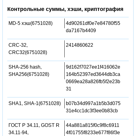
Контрольные суммы, хэши, криптография
MD-5 хэш(6751028)
4d90261df0e7e84780f55
da7167b4409
CRC-32,
2414860622
CRC32(6751028)
SHA-256 hash,
9d162f7027ee1f416062e
SHA256(6751028)
164b52397ed3644db3ca
0669ea28a826fb5f2e23b
31
SHA1, SHA-1(6751028)
b07b34d997a1b5b3d075
31e4cc1dc3f3ee0b83cb
ГОСТ Р 34.11, GOST R
44a881a815f0c9f8c6911
34.11-94,
4f01755f8233e677f86f3e