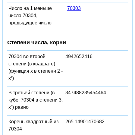
Число на 1 меньше
70303
числа 70304,
предыдущее число
Степени числа, корни
70304 во второй
4942652416
степени (в квадрате)
(функция x в степени 2 -
x²)
В третьей степени (в
347488235454464
кубе, 70304 в степени 3,
x³) равно
Корень квадратный из
265.14901470682
70304