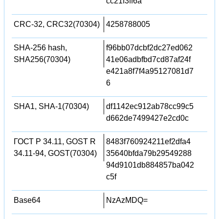
cc21f3ff6a
CRC-32, CRC32(70304)
4258788005
SHA-256 hash,
f96bb07dcbf2dc27ed062
SHA256(70304)
41e06adbfbd7cd87af24f
e421a8f7f4a95127081d7
6
SHA1, SHA-1(70304)
df1142ec912ab78cc99c5
d662de7499427e2cd0c
ГОСТ Р 34.11, GOST R
8483f760924211ef2dfa4
34.11-94, GOST(70304)
35640bfda79b29549288
94d9101db884857ba042
c5f
Base64
NzAzMDQ=