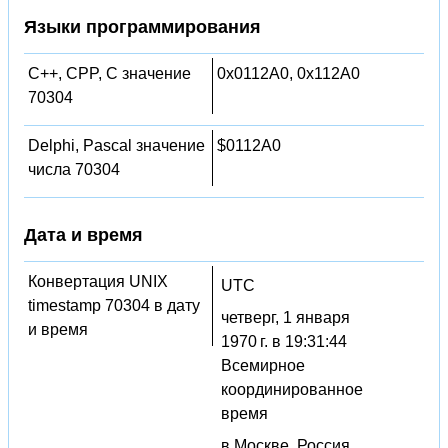
Языки программирования
C++, CPP, C значение
0x0112A0, 0x112A0
70304
Delphi, Pascal значение
$0112A0
числа 70304
Дата и время
Конвертация UNIX
UTC
timestamp 70304 в дату
четверг, 1 января
и время
1970 г. в 19:31:44
Всемирное
координированное
время
в Москве, Россия