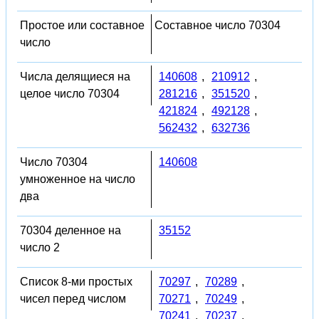
Простое или составное
Составное число 70304
число
Числа делящиеся на
140608
,
210912
,
целое число 70304
281216
,
351520
,
421824
,
492128
,
562432
,
632736
Число 70304
140608
умноженное на число
два
70304 деленное на
35152
число 2
Список 8-ми простых
70297
,
70289
,
чисел перед числом
70271
,
70249
,
70241
,
70237
,