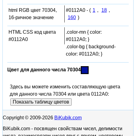
html RGB цвет 70304,
#0112A0 - (
1
,
18
,
16-ричное значение
160
)
HTML CSS код цвета
.color-mn { color:
#0112A0
#0112A0; }
.color-bg { background-
color: #0112A0; }
Цвет для данного числа 70304
Здесь вы можете изменить составляющую цвета
для данного числа 70304 или цвета 0112A0:
Показать таблицу цветов
Copyright © 2009-2026
BiKubik.com
BiKubik.com - посвящен свойствам чисел, делимости
числа, взаимосвязям чисел друг с другом, цветовому