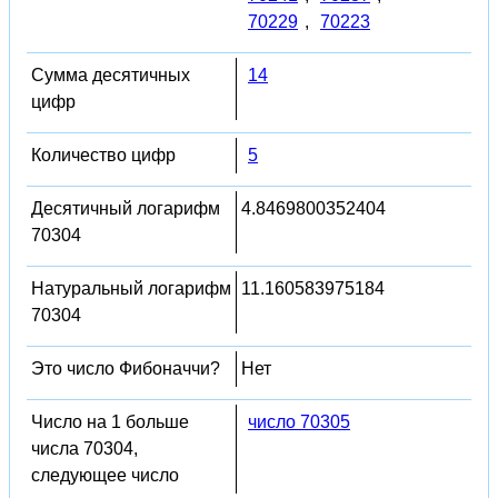
70229
,
70223
Сумма десятичных
14
цифр
Количество цифр
5
Десятичный логарифм
4.8469800352404
70304
Натуральный логарифм
11.160583975184
70304
Это число Фибоначчи?
Нет
Число на 1 больше
число 70305
числа 70304,
следующее число