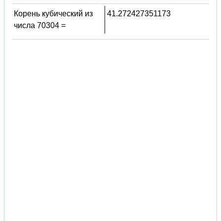
Корень кубический из
41.272427351173
числа 70304 =