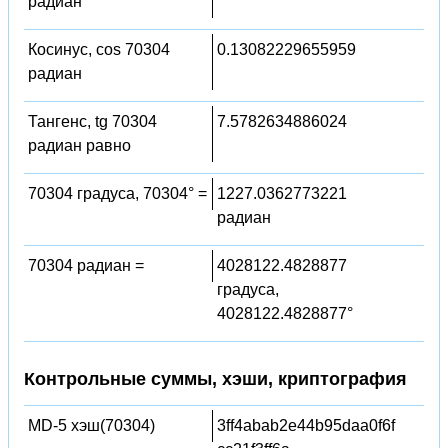
радиан
Косинус, cos 70304
0.13082229655959
радиан
Тангенс, tg 70304
7.5782634886024
радиан равно
70304 градуса, 70304° =
1227.0362773221
радиан
70304 радиан =
4028122.4828877
градуса,
4028122.4828877°
Контрольные суммы, хэши, криптография
MD-5 хэш(70304)
3ff4abab2e44b95daa0f6f