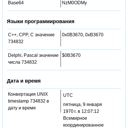
Base64
NzM0ODMy
Языки программирования
C++, CPP, C значение
0x0B3670, 0xB3670
734832
Delphi, Pascal значение
$0B3670
числа 734832
Дата и время
Конвертация UNIX
UTC
timestamp 734832 в
пятница, 9 января
дату и время
1970 г. в 12:07:12
Всемирное
координированное