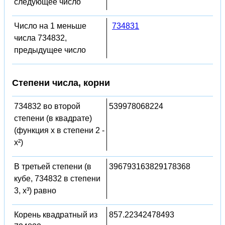
следующее число
Число на 1 меньше
734831
числа 734832,
предыдущее число
Степени числа, корни
734832 во второй
539978068224
степени (в квадрате)
(функция x в степени 2 -
x²)
В третьей степени (в
396793163829178368
кубе, 734832 в степени
3, x³) равно
Корень квадратный из
857.22342478493