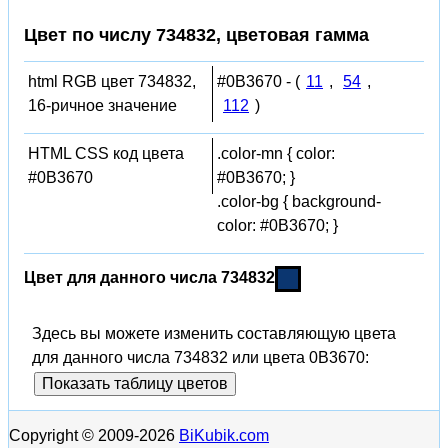
Цвет по числу 734832, цветовая гамма
html RGB цвет 734832,
#0B3670 - (
11
,
54
,
16-ричное значение
112
)
HTML CSS код цвета
.color-mn { color:
#0B3670
#0B3670; }
.color-bg { background-
color: #0B3670; }
Цвет для данного числа 734832
Здесь вы можете изменить составляющую цвета
для данного числа 734832 или цвета 0B3670:
Показать таблицу цветов
Copyright © 2009-2026
BiKubik.com