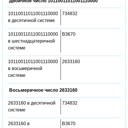
Двоичное число 10110011011001110000
10110011011001110000
734832
в десятичной системе
10110011011001110000
B3670
в шестнадцатеричной
системе
10110011011001110000
2633160
в восьмеричной
системе
Восьмеричное число 2633160
2633160 в десятичной
734832
системе
2633160 в
B3670