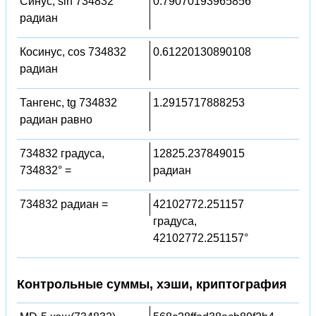
Синус, sin 734832
0.79070193965856
радиан
Косинус, cos 734832
0.61220130890108
радиан
Тангенс, tg 734832
1.2915717888253
радиан равно
734832 градуса,
12825.237849015
734832° =
радиан
734832 радиан =
42102772.251157
градуса,
42102772.251157°
Контрольные суммы, хэши, криптография