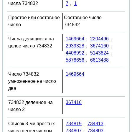
числа 734832
7
,
1
Простое или составное
Составное число
число
734832
Числа делящиеся на
1469664
,
2204496
,
целое число 734832
2939328
,
3674160
,
4408992
,
5143824
,
5878656
,
6613488
Число 734832
1469664
умноженное на число
два
734832 деленное на
367416
число 2
Список 8-ми простых
734819
,
734813
,
чисел перед числом
734807
,
734803
,