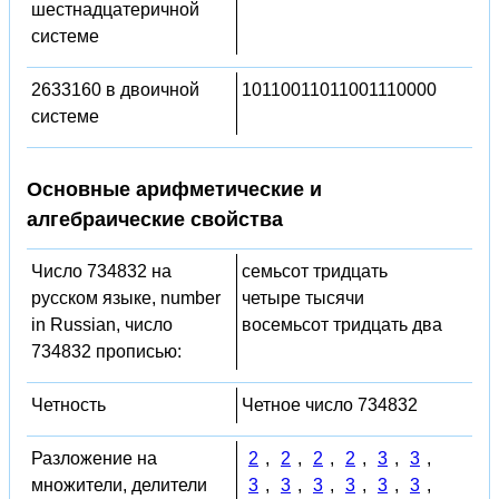
шестнадцатеричной
системе
2633160 в двоичной
10110011011001110000
системе
Основные арифметические и
алгебраические свойства
Число 734832 на
семьсот тридцать
русском языке, number
четыре тысячи
in Russian, число
восемьсот тридцать два
734832 прописью:
Четность
Четное число 734832
Разложение на
2
,
2
,
2
,
2
,
3
,
3
,
множители, делители
3
,
3
,
3
,
3
,
3
,
3
,