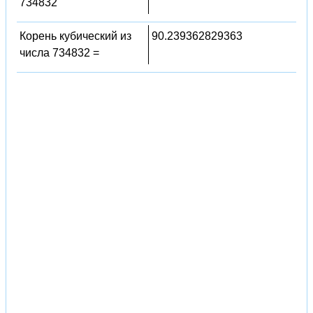
734832
Корень кубический из
90.239362829363
числа 734832 =