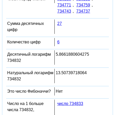
734771
,
734759
,
734743
,
734737
Сумма десятичных
27
цифр
Количество цифр
6
Десятичный логарифм
5.8661880604275
734832
Натуральный логарифм
13.50739718064
734832
Это число Фибоначчи?
Нет
Число на 1 больше
число 734833
числа 734832,