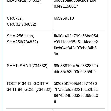
MD-5 хэш(734832)
568c28ffed38acb89f2b4
83e91158017
CRC-32,
665959310
CRC32(734832)
SHA-256 hash,
ff400e402a799a66be054
SHA256(734832)
c0911cbe95e511f4ceac2
f0cb04c842e97abd84b3
9a
SHA1, SHA-1(734832)
98d38810ac5d238285ffb
ddd35c53d03d6c355b9
ГОСТ Р 34.11, GOST R
5f2675f1709bf43977476
34.11-94, GOST(734832)
7f7a91efd28221ec52b3c
f6f74524bb33293369e10
8