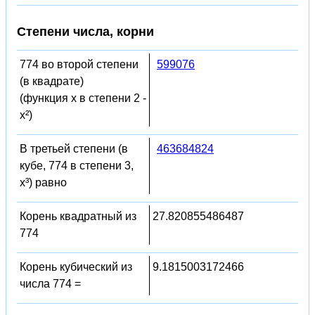
Степени числа, корни
774 во второй степени
599076
(в квадрате)
(функция x в степени 2 -
x²)
В третьей степени (в
463684824
кубе, 774 в степени 3,
x³) равно
Корень квадратный из
27.820855486487
774
Корень кубический из
9.1815003172466
числа 774 =