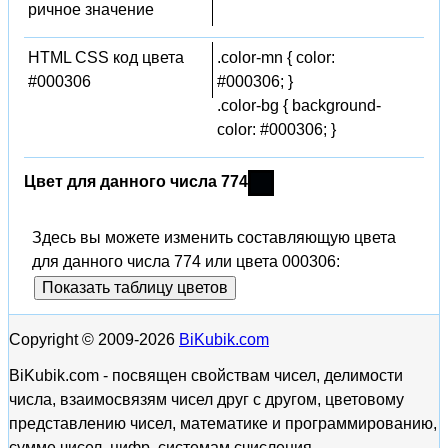
ричное значение
HTML CSS код цвета
.color-mn { color:
#000306
#000306; }
.color-bg { background-
color: #000306; }
Цвет для данного числа 774
Здесь вы можете изменить составляющую цвета
для данного числа 774 или цвета 000306:
Показать таблицу цветов
Copyright © 2009-2026
BiKubik.com
BiKubik.com - посвящен свойствам чисел, делимости
числа, взаимосвязям чисел друг с другом, цветовому
представлению чисел, математике и программированию,
сумме чисел, цифр, системам счисления.