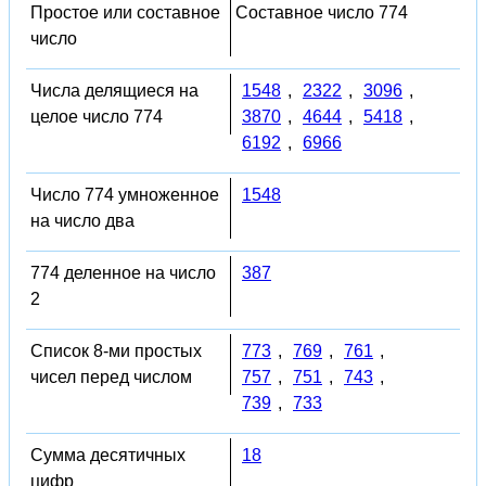
Простое или составное
Составное число 774
число
Числа делящиеся на
1548
,
2322
,
3096
,
целое число 774
3870
,
4644
,
5418
,
6192
,
6966
Число 774 умноженное
1548
на число два
774 деленное на число
387
2
Список 8-ми простых
773
,
769
,
761
,
чисел перед числом
757
,
751
,
743
,
739
,
733
Сумма десятичных
18
цифр