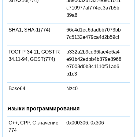
SHA256(774)
5890032d1a37e69c1011
c710977af774ec3a7b5b
39a6
SHA1, SHA-1(774)
66c4d1ec6dadbb7073bb
7c5132e479ca4d2b59cf
ГОСТ Р 34.11, GOST R
b332a2b9cd36fae4e6a4
34.11-94, GOST(774)
e91b42edbb4b379e8968
e7008d0b841110f51ad6
b1c3
Base64
Nzc0
Языки программирования
C++, CPP, C значение
0x000306, 0x306
774