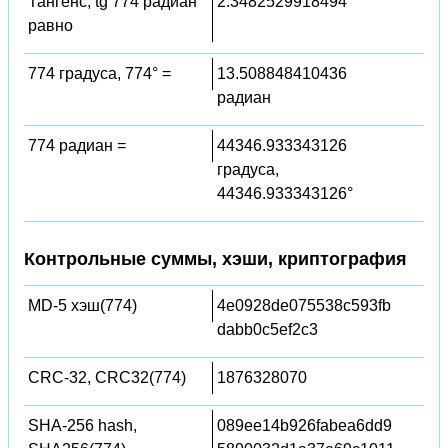
Тангенс, tg 774 радиан
2.3482529918494
равно
774 градуса, 774° =
13.508848410436
радиан
774 радиан =
44346.933343126
градуса,
44346.933343126°
Контрольные суммы, хэши, криптография
MD-5 хэш(774)
4e0928de075538c593fb
dabb0c5ef2c3
CRC-32, CRC32(774)
1876328070
SHA-256 hash,
089ee14b926fabea6dd9