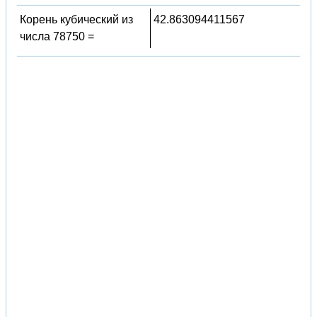
Корень кубический из
42.863094411567
числа 78750 =