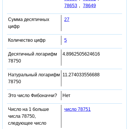
78653
,
78649
Сумма десятичных
27
цифр
Количество цифр
5
Десятичный логарифм
4.8962505624616
78750
Натуральный логарифм
11.274033556688
78750
Это число Фибоначчи?
Нет
Число на 1 больше
число 78751
числа 78750,
следующее число