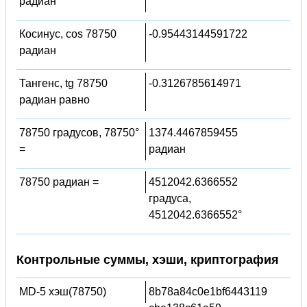
радиан
Косинус, cos 78750
-0.95443144591722
радиан
Тангенс, tg 78750
-0.3126785614971
радиан равно
78750 градусов, 78750°
1374.4467859455
=
радиан
78750 радиан =
4512042.6366552
градуса,
4512042.6366552°
Контрольные суммы, хэши, криптография
MD-5 хэш(78750)
8b78a84c0e1bf6443119