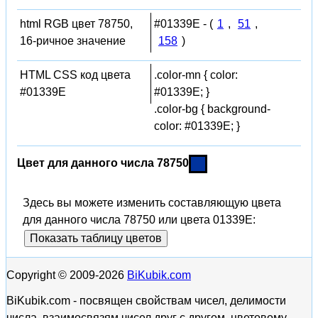
html RGB цвет 78750,
#01339E - (
1
,
51
,
16-ричное значение
158
)
HTML CSS код цвета
.color-mn { color:
#01339E
#01339E; }
.color-bg { background-
color: #01339E; }
Цвет для данного числа 78750
Здесь вы можете изменить составляющую цвета
для данного числа 78750 или цвета 01339E:
Показать таблицу цветов
Copyright © 2009-2026
BiKubik.com
BiKubik.com - посвящен свойствам чисел, делимости
числа, взаимосвязям чисел друг с другом, цветовому