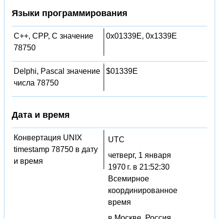
Языки программирования
C++, CPP, C значение
0x01339E, 0x1339E
78750
Delphi, Pascal значение
$01339E
числа 78750
Дата и время
Конвертация UNIX
UTC
timestamp 78750 в дату
четверг, 1 января
и время
1970 г. в 21:52:30
Всемирное
координированное
время
в Москве, Россия