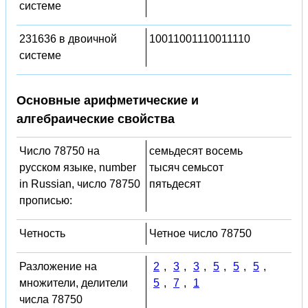
системе
231636 в двоичной
10011001110011110
системе
Основные арифметические и
алгебраические свойства
Число 78750 на
семьдесят восемь
русском языке, number
тысяч семьсот
in Russian, число 78750
пятьдесят
прописью:
Четность
Четное число 78750
Разложение на
2
,
3
,
3
,
5
,
5
,
5
,
множители, делители
5
,
7
,
1
числа 78750