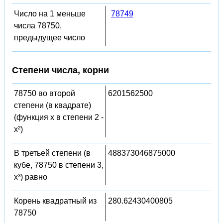
Число на 1 меньше
78749
числа 78750,
предыдущее число
Степени числа, корни
78750 во второй
6201562500
степени (в квадрате)
(функция x в степени 2 -
x²)
В третьей степени (в
488373046875000
кубе, 78750 в степени 3,
x³) равно
Корень квадратный из
280.62430400805
78750