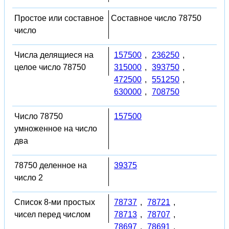
Простое или составное
Составное число 78750
число
Числа делящиеся на
157500
,
236250
,
целое число 78750
315000
,
393750
,
472500
,
551250
,
630000
,
708750
Число 78750
157500
умноженное на число
два
78750 деленное на
39375
число 2
Список 8-ми простых
78737
,
78721
,
чисел перед числом
78713
,
78707
,
78697
,
78691
,