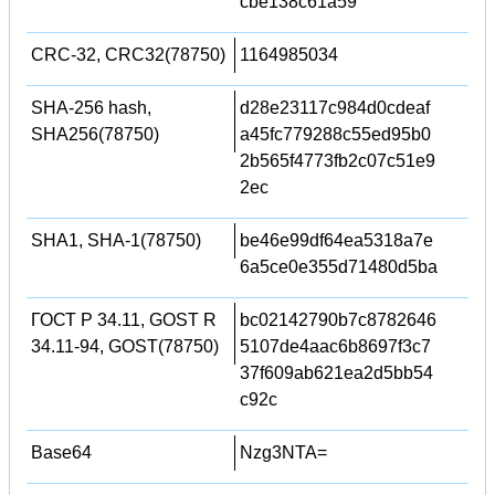
cbe138c61a59
CRC-32, CRC32(78750)
1164985034
SHA-256 hash,
d28e23117c984d0cdeaf
SHA256(78750)
a45fc779288c55ed95b0
2b565f4773fb2c07c51e9
2ec
SHA1, SHA-1(78750)
be46e99df64ea5318a7e
6a5ce0e355d71480d5ba
ГОСТ Р 34.11, GOST R
bc02142790b7c8782646
34.11-94, GOST(78750)
5107de4aac6b8697f3c7
37f609ab621ea2d5bb54
c92c
Base64
Nzg3NTA=