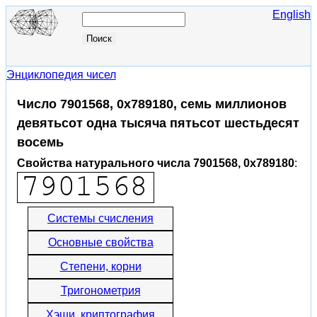
English
Энциклопедия чисел
Число 7901568, 0x789180, семь миллионов
девятьсот одна тысяча пятьсот шестьдесят
восемь
Свойства натурального числа 7901568, 0x789180
:
Системы счисления
Основные свойства
Степени, корни
Тригонометрия
Хэши, криптография