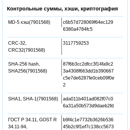
Контрольные суммы, хэши, криптография
MD-5 хэш(7901568)
c6b57d728069f64ec129
6380a4784fc5
CRC-32,
3117759253
CRC32(7901568)
SHA-256 hash,
87f6b3cc2dfcc3f14fa9c2
SHA256(7901568)
3a4308f663dd1b390667
c5e7de6287fe0ceb09f0e
2
SHA1, SHA-1(7901568)
ada011b401ad082f07c0
6a31a50b573d9daeb2fd
ГОСТ Р 34.11, GOST R
b9f4c1e7732b3626b536
34.11-94,
45b2c9f1ef7c138cc5673