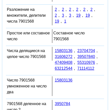
Разложение на
2
,
2
,
2
,
2
,
2
,
2
,
множители, делители
2
,
3
,
3
,
19
,
19
,
числа 7901568
19
,
1
Простое или составное
Составное число
число
7901568
Числа делящиеся на
15803136
,
23704704
,
целое число 7901568
31606272
,
39507840
,
47409408
,
55310976
,
63212544
,
71114112
Число 7901568
15803136
умноженное на число
два
7901568 деленное на
3950784
число 2