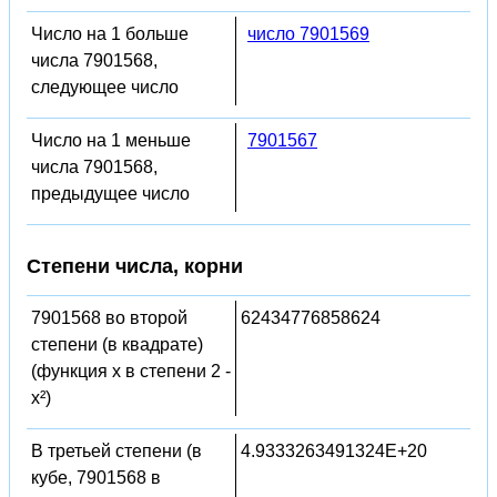
Число на 1 больше
число 7901569
числа 7901568,
следующее число
Число на 1 меньше
7901567
числа 7901568,
предыдущее число
Степени числа, корни
7901568 во второй
62434776858624
степени (в квадрате)
(функция x в степени 2 -
x²)
В третьей степени (в
4.9333263491324E+20
кубе, 7901568 в