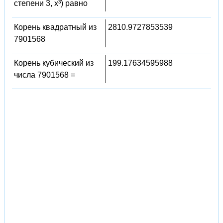
степени 3, x³) равно
Корень квадратный из
2810.9727853539
7901568
Корень кубический из
199.17634595988
числа 7901568 =