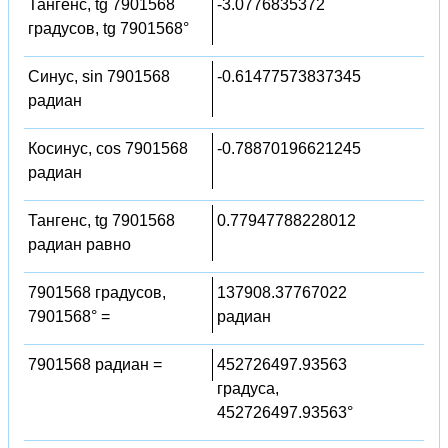
Тангенс, tg 7901568
-3.0776835372
градусов, tg 7901568°
Синус, sin 7901568
-0.61477573837345
радиан
Косинус, cos 7901568
-0.78870196621245
радиан
Тангенс, tg 7901568
0.77947788228012
радиан равно
7901568 градусов,
137908.37767022
7901568° =
радиан
7901568 радиан =
452726497.93563
градуса,
452726497.93563°