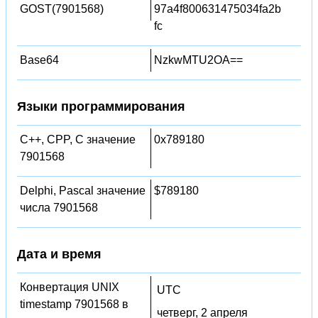
GOST(7901568)
97a4f800631475034fa2b
fc
Base64
NzkwMTU2OA==
Языки программирования
C++, CPP, C значение
0x789180
7901568
Delphi, Pascal значение
$789180
числа 7901568
Дата и время
Конвертация UNIX
UTC
timestamp 7901568 в
четверг, 2 апреля