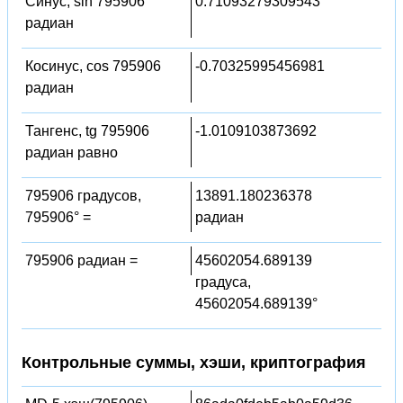
Синус, sin 795906
0.71093279309543
радиан
Косинус, cos 795906
-0.70325995456981
радиан
Тангенс, tg 795906
-1.0109103873692
радиан равно
795906 градусов,
13891.180236378
795906° =
радиан
795906 радиан =
45602054.689139
градуса,
45602054.689139°
Контрольные суммы, хэши, криптография