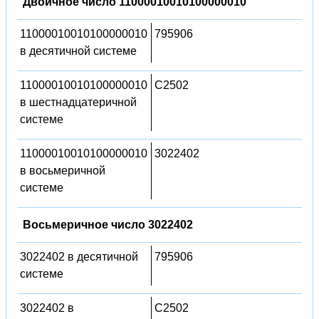
Двоичное число 11000010010100000010
11000010010100000010
795906
в десятичной системе
11000010010100000010
C2502
в шестнадцатеричной
системе
11000010010100000010
3022402
в восьмеричной
системе
Восьмеричное число 3022402
3022402 в десятичной
795906
системе
3022402 в
C2502