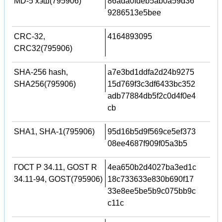
MD-5 хэш(795906)
86ada0fdeb5ab0a59d36
9286513e5bee
CRC-32,
4164893095
CRC32(795906)
SHA-256 hash,
a7e3bd1ddfa2d24b9275
SHA256(795906)
15d769f3c3df6433bc352
adb77884db5f2c0d4f0e4
cb
SHA1, SHA-1(795906)
95d16b5d9f569ce5ef373
08ee4687f909f05a3b5
ГОСТ Р 34.11, GOST R
4ea650b2d4027ba3ed1c
34.11-94, GOST(795906)
18c733633e830b690f17
33e8ee5be5b9c075bb9c
c11c