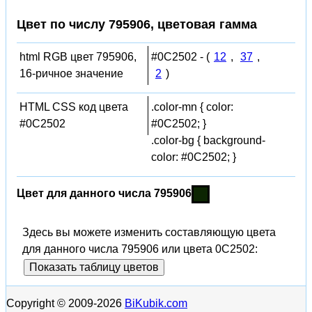
Цвет по числу 795906, цветовая гамма
html RGB цвет 795906,
#0C2502 - (
12
,
37
,
16-ричное значение
2
)
HTML CSS код цвета
.color-mn { color:
#0C2502
#0C2502; }
.color-bg { background-
color: #0C2502; }
Цвет для данного числа 795906
Здесь вы можете изменить составляющую цвета
для данного числа 795906 или цвета 0C2502:
Показать таблицу цветов
Copyright © 2009-2026
BiKubik.com