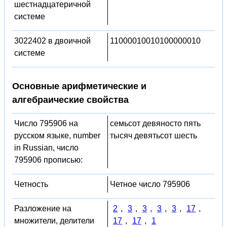
шестнадцатеричной
системе
3022402 в двоичной
11000010010100000010
системе
Основные арифметические и
алгебраические свойства
Число 795906 на
семьсот девяносто пять
русском языке, number
тысяч девятьсот шесть
in Russian, число
795906 прописью:
Четность
Четное число 795906
Разложение на
2
,
3
,
3
,
3
,
3
,
17
,
множители, делители
17
,
17
,
1