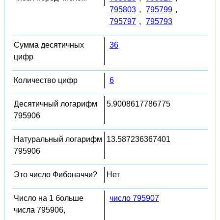
795803
,
795799
,
795797
,
795793
Сумма десятичных
36
цифр
Количество цифр
6
Десятичный логарифм
5.9008617786775
795906
Натуральный логарифм
13.587236367401
795906
Это число Фибоначчи?
Нет
Число на 1 больше
число 795907
числа 795906,