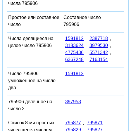
числа 795906
Простое или составное
Составное число
число
795906
Числа делящиеся на
1591812
,
2387718
,
целое число 795906
3183624
,
3979530
,
4775436
,
5571342
,
6367248
,
7163154
Число 795906
1591812
умноженное на число
два
795906 деленное на
397953
число 2
Список 8-ми простых
795877
,
795871
,
чисел перед числом
795829
,
795827
,