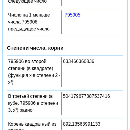
следующее число
Число на 1 меньше
795905
числа 795906,
предыдущее число
Степени числа, корни
795906 во второй
633466360836
степени (в квадрате)
(функция x в степени 2 -
x²)
В третьей степени (в
504179677387537416
кубе, 795906 в степени
3, x³) равно
Корень квадратный из
892.13563991133