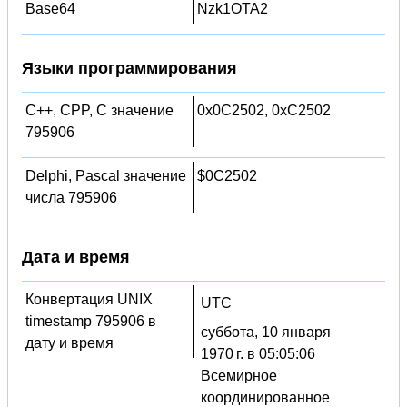
Base64
Nzk1OTA2
Языки программирования
C++, CPP, C значение
0x0C2502, 0xC2502
795906
Delphi, Pascal значение
$0C2502
числа 795906
Дата и время
Конвертация UNIX
UTC
timestamp 795906 в
суббота, 10 января
дату и время
1970 г. в 05:05:06
Всемирное
координированное