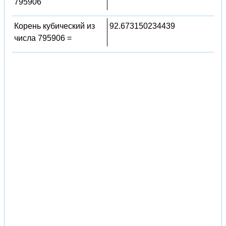
795906
Корень кубический из
92.673150234439
числа 795906 =