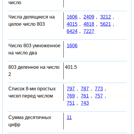
число
Числа делящиеся на
1606
,
2409
,
3212
,
целое число 803
4015
,
4818
,
5621
,
6424
,
7227
Число 803 умноженное
1606
на число два
803 деленное на число
401.5
2
Список 8-ми простых
797
,
787
,
773
,
чисел перед числом
769
,
761
,
757
,
751
,
743
Сумма десятичных
11
цифр