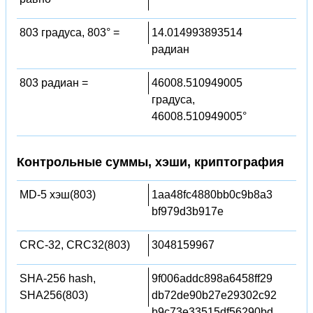
803 градуса, 803° =
14.014993893514
радиан
803 радиан =
46008.510949005
градуса,
46008.510949005°
Контрольные суммы, хэши, криптография
MD-5 хэш(803)
1aa48fc4880bb0c9b8a3
bf979d3b917e
CRC-32, CRC32(803)
3048159967
SHA-256 hash,
9f006addc898a6458ff29
SHA256(803)
db72de90b27e29302c92
b9c73e33515df56290bd