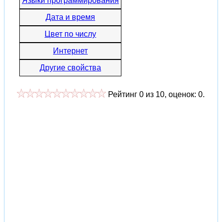
Языки программирования
Дата и время
Цвет по числу
Интернет
Другие свойства
Рейтинг
0
из
10
, оценок:
0
.