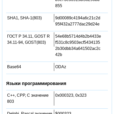
855
SHA1, SHA-1(803)
9d00089c4194a6c21c2d
95f432a2777dac29d24e
ГОСТ Р 34.11, GOST R
54e68b5714d4b2b4433e
34.11-94, GOST(803)
f531c8c9503ecf5434135
2b30dbb34a641502ac2c
42b
Base64
ODAz
Языки программирования
C++, CPP, C значение
0x000323, 0x323
803
Delphi, Pascal значение
$000323