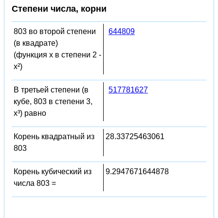
Степени числа, корни
803 во второй степени
644809
(в квадрате)
(функция x в степени 2 -
x²)
В третьей степени (в
517781627
кубе, 803 в степени 3,
x³) равно
Корень квадратный из
28.33725463061
803
Корень кубический из
9.2947671644878
числа 803 =