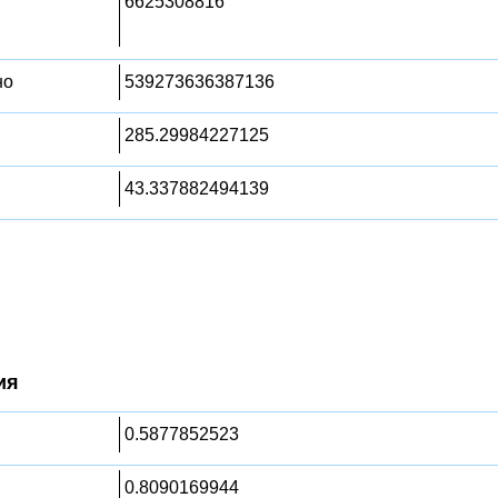
6625308816
но
539273636387136
285.29984227125
43.337882494139
ия
0.5877852523
0.8090169944