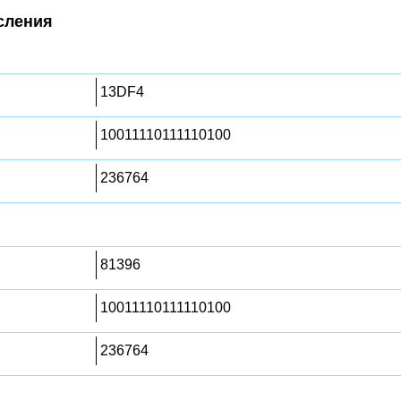
сления
13DF4
10011110111110100
236764
81396
10011110111110100
236764