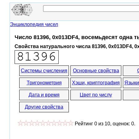
Энциклопедия чисел
Число 81396, 0x013DF4, восемьдесят одна 
Свойства натурального числа 81396, 0x013DF4, 0
Системы счисления
Основные свойства
Тригонометрия
Хэши, криптография
Языки
Дата и время
Цвет по числу
Другие свойства
Рейтинг
0
из
10
, оценок:
0
.