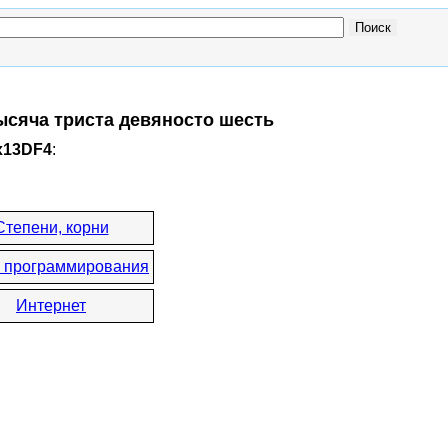
тысяча триста девяносто шесть
x13DF4
:
Степени, корни
 программирования
Интернет