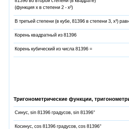
81396 во второй степени (в квадрате)
(функция x в степени 2 - x²)
В третьей степени (в кубе, 81396 в степени 3, x³) рав
Корень квадратный из 81396
Корень кубический из числа 81396 =
Тригонометрические функции, тригонометр
Синус, sin 81396 градусов, sin 81396°
Косинус, cos 81396 градусов, cos 81396°