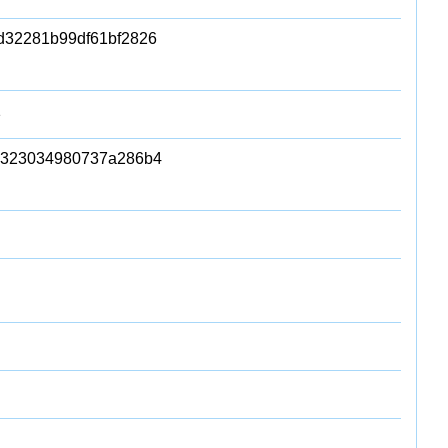
3d32281b99df61bf2826
1
a323034980737a286b4