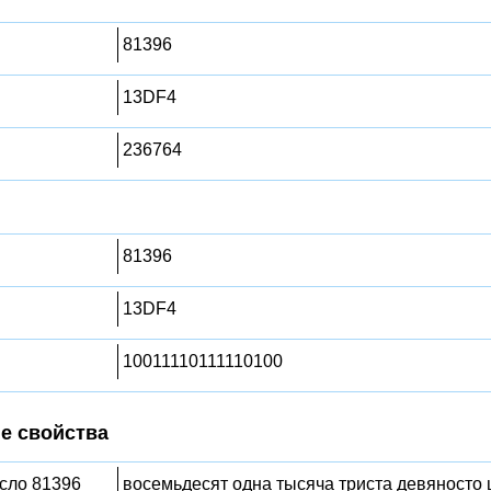
81396
13DF4
236764
81396
13DF4
10011110111110100
е свойства
исло 81396
восемьдесят одна тысяча триста девяносто