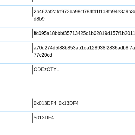
2b462af2afcf973ba98cf784f41f1a8fb94e3a9b
d8b9
ffc095a18bbbf35713425c1b02819d157f1b201
a70d274d5f88b853ab1ea128938f2836adb8f7
77c20cd
ODEzOTY=
0x013DF4, 0x13DF4
$013DF4