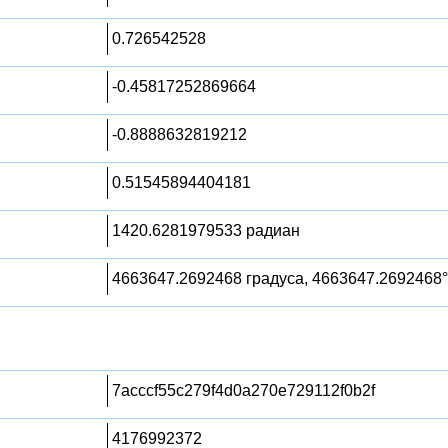
0.726542528
-0.45817252869664
-0.8888632819212
0.51545894404181
1420.6281979533 радиан
4663647.2692468 градуса, 4663647.2692468°
7acccf55c279f4d0a270e729112f0b2f
4176992372