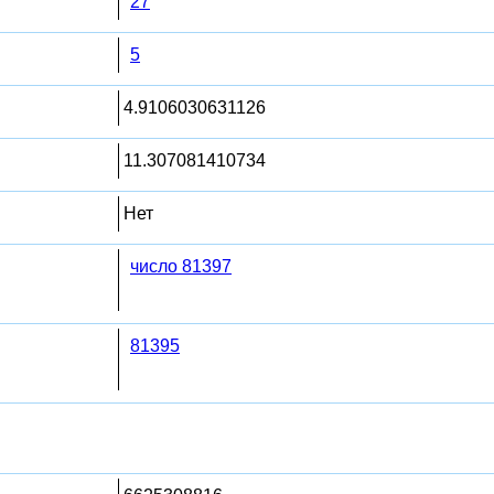
27
5
4.9106030631126
11.307081410734
Нет
число 81397
81395