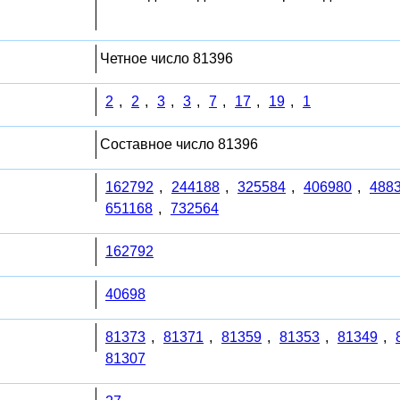
Четное число 81396
2
,
2
,
3
,
3
,
7
,
17
,
19
,
1
Составное число 81396
162792
,
244188
,
325584
,
406980
,
488
651168
,
732564
162792
40698
81373
,
81371
,
81359
,
81353
,
81349
,
81307