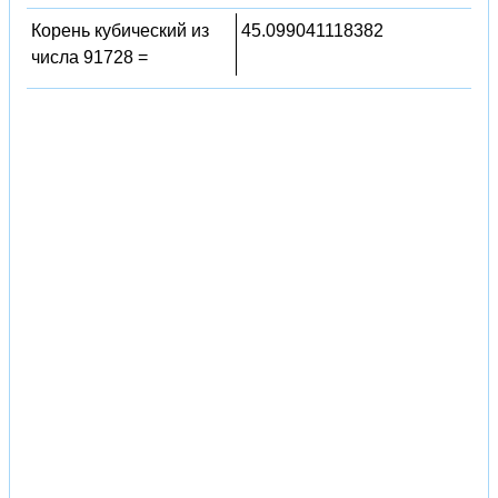
Корень кубический из
45.099041118382
числа 91728 =