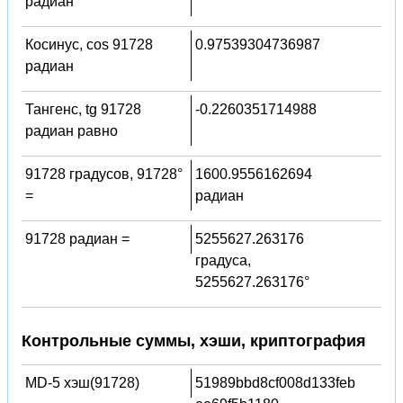
радиан
Косинус, cos 91728
0.97539304736987
радиан
Тангенс, tg 91728
-0.2260351714988
радиан равно
91728 градусов, 91728°
1600.9556162694
=
радиан
91728 радиан =
5255627.263176
градуса,
5255627.263176°
Контрольные суммы, хэши, криптография
MD-5 хэш(91728)
51989bbd8cf008d133feb