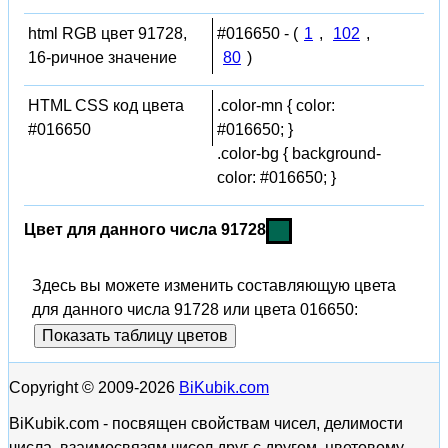
html RGB цвет 91728,
#016650 - (
1
,
102
,
16-ричное значение
80
)
HTML CSS код цвета
.color-mn { color:
#016650
#016650; }
.color-bg { background-
color: #016650; }
Цвет для данного числа 91728
Здесь вы можете изменить составляющую цвета
для данного числа 91728 или цвета 016650:
Показать таблицу цветов
Copyright © 2009-2026
BiKubik.com
BiKubik.com - посвящен свойствам чисел, делимости
числа, взаимосвязям чисел друг с другом, цветовому