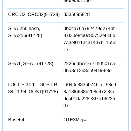
ee69f5b1180
CRC-32, CRC32(91728)
3335695828
SHA-256 hash,
3b0ca76a792479d274bf
SHA256(91728)
87f30e8f60c80752e0c6b
7a3ef0113c31437b1165c
17
SHA1, SHA-1(91728)
2226ddbcce771ff0501ca
0ba3c13b3db941fe68e
ГОСТ Р 34.11, GOST R
fd040c83360746cec98c9
34.11-94, GOST(91728)
8a13f6638b208c472e8a
dca01da228e3f7fc06235
07
Base64
OTE3Mjg=