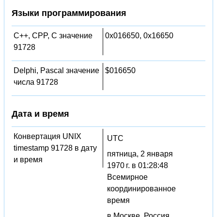
Языки программирования
C++, CPP, C значение
0x016650, 0x16650
91728
Delphi, Pascal значение
$016650
числа 91728
Дата и время
Конвертация UNIX
UTC
timestamp 91728 в дату
пятница, 2 января
и время
1970 г. в 01:28:48
Всемирное
координированное
время
в Москве, Россия