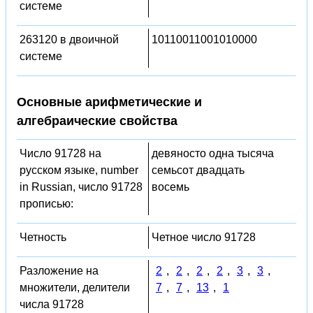
системе
263120 в двоичной
10110011001010000
системе
Основные арифметические и
алгебраические свойства
Число 91728 на
девяносто одна тысяча
русском языке, number
семьсот двадцать
in Russian, число 91728
восемь
прописью:
Четность
Четное число 91728
Разложение на
2
,
2
,
2
,
2
,
3
,
3
,
множители, делители
7
,
7
,
13
,
1
числа 91728