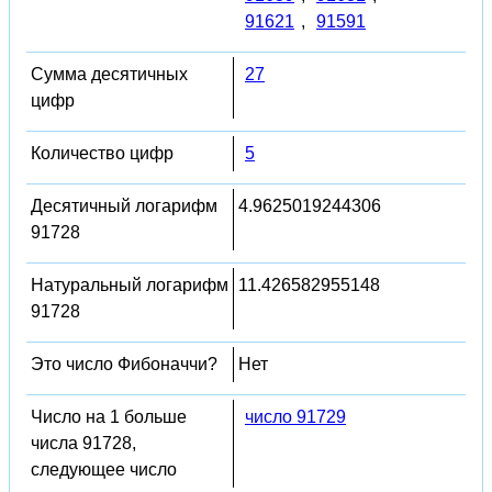
91621
,
91591
Сумма десятичных
27
цифр
Количество цифр
5
Десятичный логарифм
4.9625019244306
91728
Натуральный логарифм
11.426582955148
91728
Это число Фибоначчи?
Нет
Число на 1 больше
число 91729
числа 91728,
следующее число