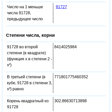
Число на 1 меньше
91727
числа 91728,
предыдущее число
Степени числа, корни
91728 во второй
8414025984
степени (в квадрате)
(функция x в степени 2 -
x²)
В третьей степени (в
771801775460352
кубе, 91728 в степени 3,
x³) равно
Корень квадратный из
302.86630713898
91728