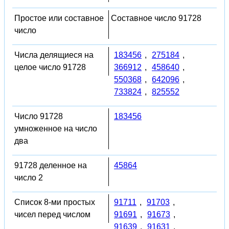
Простое или составное
Составное число 91728
число
Числа делящиеся на
183456
,
275184
,
целое число 91728
366912
,
458640
,
550368
,
642096
,
733824
,
825552
Число 91728
183456
умноженное на число
два
91728 деленное на
45864
число 2
Список 8-ми простых
91711
,
91703
,
чисел перед числом
91691
,
91673
,
91639
,
91631
,