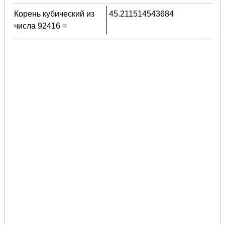
Корень кубический из
45.211514543684
числа 92416 =