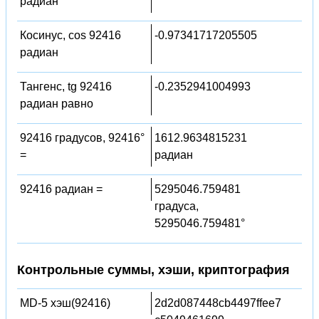
радиан
Косинус, cos 92416
-0.97341717205505
радиан
Тангенс, tg 92416
-0.2352941004993
радиан равно
92416 градусов, 92416°
1612.9634815231
=
радиан
92416 радиан =
5295046.759481
градуса,
5295046.759481°
Контрольные суммы, хэши, криптография
MD-5 хэш(92416)
2d2d087448cb4497ffee7