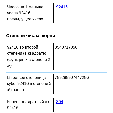
Число на 1 меньше
92415
числа 92416,
предыдущее число
Степени числа, корни
92416 во второй
8540717056
степени (в квадрате)
(функция x в степени 2 -
x²)
В третьей степени (в
789298907447296
кубе, 92416 в степени 3,
x³) равно
Корень квадратный из
304
92416