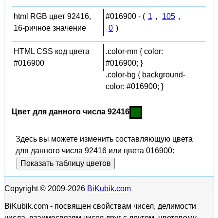
html RGB цвет 92416,
#016900 - (
1
,
105
,
16-ричное значение
0
)
HTML CSS код цвета
.color-mn { color:
#016900
#016900; }
.color-bg { background-
color: #016900; }
Цвет для данного числа 92416
Здесь вы можете изменить составляющую цвета
для данного числа 92416 или цвета 016900:
Показать таблицу цветов
Copyright © 2009-2026
BiKubik.com
BiKubik.com - посвящен свойствам чисел, делимости
числа, взаимосвязям чисел друг с другом, цветовому