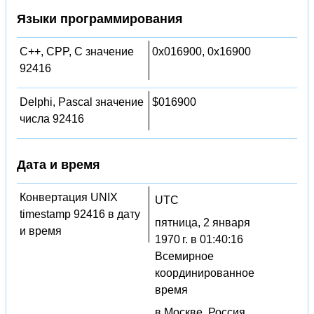
Языки программирования
C++, CPP, C значение
0x016900, 0x16900
92416
Delphi, Pascal значение
$016900
числа 92416
Дата и время
Конвертация UNIX
UTC
timestamp 92416 в дату
пятница, 2 января
и время
1970 г. в 01:40:16
Всемирное
координированное
время
в Москве, Россия