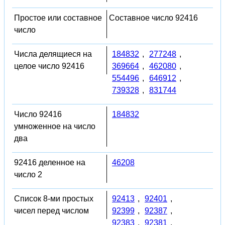
Простое или составное
Составное число 92416
число
Числа делящиеся на
184832
,
277248
,
целое число 92416
369664
,
462080
,
554496
,
646912
,
739328
,
831744
Число 92416
184832
умноженное на число
два
92416 деленное на
46208
число 2
Список 8-ми простых
92413
,
92401
,
чисел перед числом
92399
,
92387
,
92383
,
92381
,