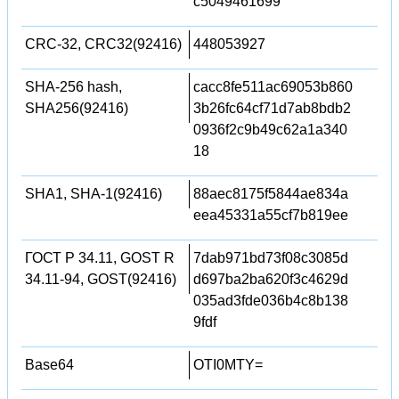
c5049461699
CRC-32, CRC32(92416)
448053927
SHA-256 hash,
cacc8fe511ac69053b860
SHA256(92416)
3b26fc64cf71d7ab8bdb2
0936f2c9b49c62a1a340
18
SHA1, SHA-1(92416)
88aec8175f5844ae834a
eea45331a55cf7b819ee
ГОСТ Р 34.11, GOST R
7dab971bd73f08c3085d
34.11-94, GOST(92416)
d697ba2ba620f3c4629d
035ad3fde036b4c8b138
9fdf
Base64
OTI0MTY=