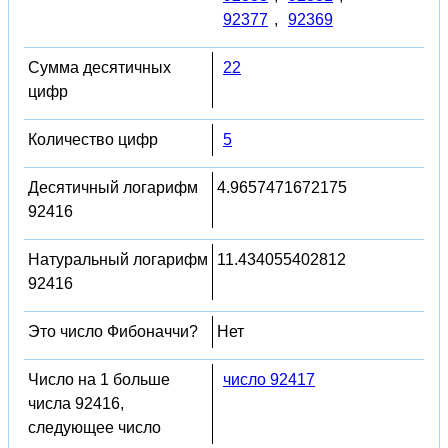
92377
,
92369
Сумма десятичных
22
цифр
Количество цифр
5
Десятичный логарифм
4.9657471672175
92416
Натуральный логарифм
11.434055402812
92416
Это число Фибоначчи?
Нет
Число на 1 больше
число 92417
числа 92416,
следующее число