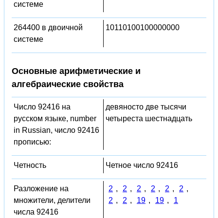
системе
264400 в двоичной
10110100100000000
системе
Основные арифметические и
алгебраические свойства
Число 92416 на
девяносто две тысячи
русском языке, number
четыреста шестнадцать
in Russian, число 92416
прописью:
Четность
Четное число 92416
Разложение на
2
,
2
,
2
,
2
,
2
,
2
,
множители, делители
2
,
2
,
19
,
19
,
1
числа 92416