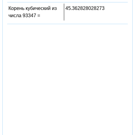
Корень кубический из
45.362828028273
числа 93347 =