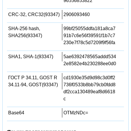
96556853822
CRC-32, CRC32(93347)
2906093460
SHA-256 hash,
99bf25055ddfa181a8ca7
SHA256(93347)
91b7c6e56f39591f1b7c7
230e7f78c5d7209f9f56fa
SHA1, SHA-1(93347)
5ae6392478565addd534
2e8582e4b230288ee0d0
ГОСТ Р 34.11, GOST R
cd1930e35d9d98c3d0ff2
34.11-94, GOST(93347)
736f0533b8bb79cb0fdd8
df2cca130489eaf8d6618
c
Base64
OTMzNDc=