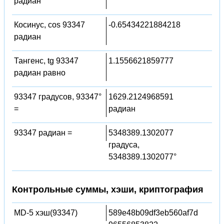
радиан
Косинус, cos 93347
-0.65434221884218
радиан
Тангенс, tg 93347
1.1556621859777
радиан равно
93347 градусов, 93347°
1629.2124968591
=
радиан
93347 радиан =
5348389.1302077
градуса,
5348389.1302077°
Контрольные суммы, хэши, криптография
MD-5 хэш(93347)
589e48b09df3eb560af7d