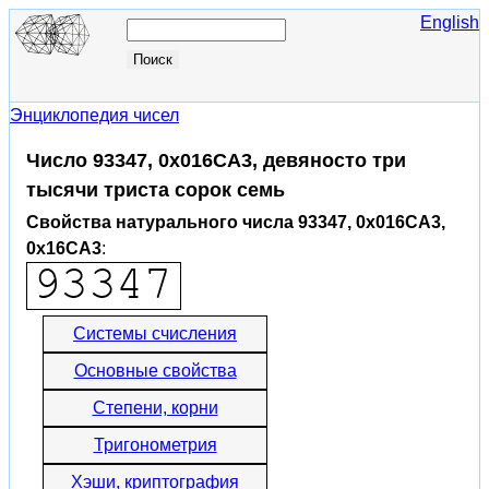
English
Энциклопедия чисел
Число 93347, 0x016CA3, девяносто три
тысячи триста сорок семь
Свойства натурального числа 93347, 0x016CA3,
0x16CA3
:
Системы счисления
Основные свойства
Степени, корни
Тригонометрия
Хэши, криптография