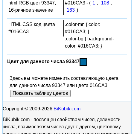
html RGB цвет 93347,
#016CA3 - (
1
,
108
,
16-ричное значение
163
)
HTML CSS код цвета
.color-mn { color:
#016CA3
#016CA3; }
.color-bg { background-
color: #016CA3; }
Цвет для данного числа 93347
Здесь вы можете изменить составляющую цвета
для данного числа 93347 или цвета 016CA3:
Показать таблицу цветов
Copyright © 2009-2026
BiKubik.com
BiKubik.com - посвящен свойствам чисел, делимости
числа, взаимосвязям чисел друг с другом, цветовому
представлению чисел, математике и программированию,