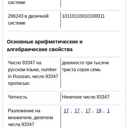
системе
266243 в двоичной
10110110010100011
системе
Основные арифметические и
алгебраические свойства
Число 93347 на
девяносто три тысячи
русском языке, number
триста сорок семь
in Russian, число 93347
прописью:
Четность
Нечетное число 93347
Разложение на
17
,
17
,
17
,
19
,
1
множители, делители
числа 93347