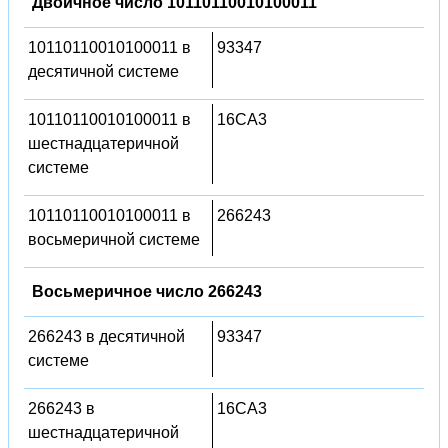
Двоичное число 10110110010100011
10110110010100011 в
93347
десятичной системе
10110110010100011 в
16CA3
шестнадцатеричной
системе
10110110010100011 в
266243
восьмеричной системе
Восьмеричное число 266243
266243 в десятичной
93347
системе
266243 в
16CA3
шестнадцатеричной