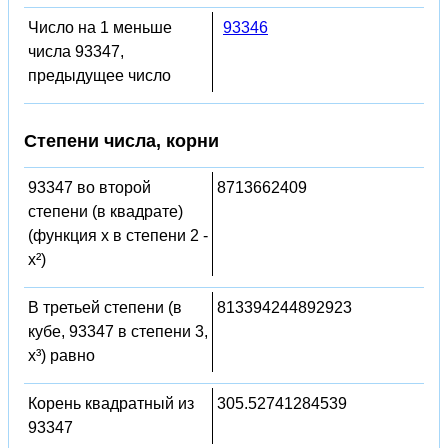
Число на 1 меньше
93346
числа 93347,
предыдущее число
Степени числа, корни
93347 во второй
8713662409
степени (в квадрате)
(функция x в степени 2 -
x²)
В третьей степени (в
813394244892923
кубе, 93347 в степени 3,
x³) равно
Корень квадратный из
305.52741284539
93347