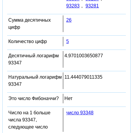
93283
,
93281
Сумма десятичных
26
цифр
Количество цифр
5
Десятичный логарифм
4.9701003650877
93347
Натуральный логарифм
11.444079011335
93347
Это число Фибоначчи?
Нет
Число на 1 больше
число 93348
числа 93347,
следующее число