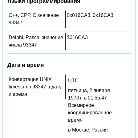
Языки программирования
C++, CPP, C значение
0x016CA3, 0x16CA3
93347
Delphi, Pascal значение
$016CA3
числа 93347
Дата и время
Конвертация UNIX
UTC
timestamp 93347 в дату
пятница, 2 января
и время
1970 г. в 01:55:47
Всемирное
координированное
время
в Москве, Россия