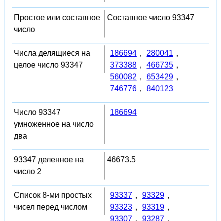
Простое или составное
Составное число 93347
число
Числа делящиеся на
186694
,
280041
,
целое число 93347
373388
,
466735
,
560082
,
653429
,
746776
,
840123
Число 93347
186694
умноженное на число
два
93347 деленное на
46673.5
число 2
Список 8-ми простых
93337
,
93329
,
чисел перед числом
93323
,
93319
,
93307
,
93287
,