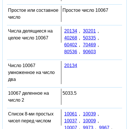
Простое или составное
Простое число 10067
число
Числа делящиеся на
20134
,
30201
,
целое число 10067
40268
,
50335
,
60402
,
70469
,
80536
,
90603
Число 10067
20134
умноженное на число
два
10067 деленное на
5033.5
число 2
Список 8-ми простых
10061
,
10039
,
чисел перед числом
10037
,
10009
,
10007
,
9973
,
9967
,