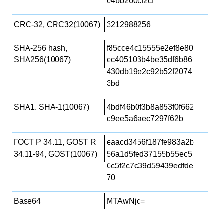
04bb260cf2cf
CRC-32, CRC32(10067)
3212988256
SHA-256 hash,
f85cce4c15555e2ef8e80
SHA256(10067)
ec405103b4be35df6b86
430db19e2c92b52f2074
3bd
SHA1, SHA-1(10067)
4bdf46b0f3b8a853f0f662
d9ee5a6aec7297f62b
ГОСТ Р 34.11, GOST R
eaacd3456f187fe983a2b
34.11-94, GOST(10067)
56a1d5fed37155b55ec5
6c5f2c7c39d59439edfde
70
Base64
MTAwNjc=