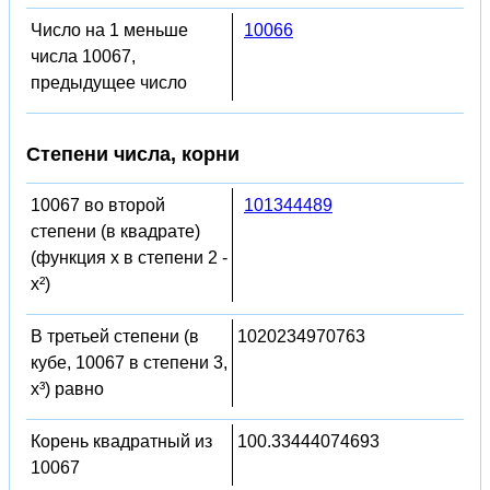
Число на 1 меньше
10066
числа 10067,
предыдущее число
Степени числа, корни
10067 во второй
101344489
степени (в квадрате)
(функция x в степени 2 -
x²)
В третьей степени (в
1020234970763
кубе, 10067 в степени 3,
x³) равно
Корень квадратный из
100.33444074693
10067