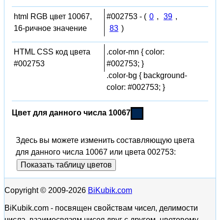
html RGB цвет 10067,
#002753 - (
0
,
39
,
16-ричное значение
83
)
HTML CSS код цвета
.color-mn { color:
#002753
#002753; }
.color-bg { background-
color: #002753; }
Цвет для данного числа 10067
Здесь вы можете изменить составляющую цвета
для данного числа 10067 или цвета 002753:
Показать таблицу цветов
Copyright © 2009-2026
BiKubik.com
BiKubik.com - посвящен свойствам чисел, делимости
числа, взаимосвязям чисел друг с другом, цветовому