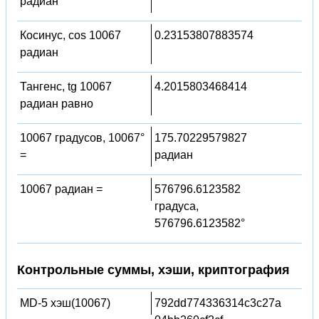
радиан
Косинус, cos 10067
0.23153807883574
радиан
Тангенс, tg 10067
4.2015803468414
радиан равно
10067 градусов, 10067°
175.70229579827
=
радиан
10067 радиан =
576796.6123582
градуса,
576796.6123582°
Контрольные суммы, хэши, криптография
MD-5 хэш(10067)
792dd774336314c3c27a