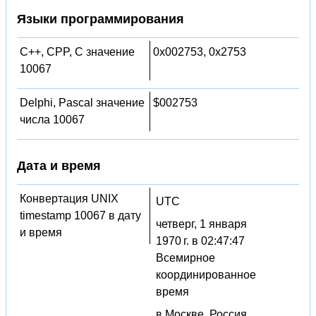
Языки программирования
C++, CPP, C значение
0x002753, 0x2753
10067
Delphi, Pascal значение
$002753
числа 10067
Дата и время
Конвертация UNIX
UTC
timestamp 10067 в дату
четверг, 1 января
и время
1970 г. в 02:47:47
Всемирное
координированное
время
в Москве, Россия