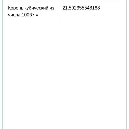
Корень кубический из
21.592355548188
числа 10067 =