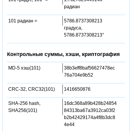
радиан
101 радиан =
5786.8737308213
градуса,
5786.8737308213°
Контрольные суммы, хэши, криптография
MD-5 хэш(101)
38b3eff8baf56627478ec
76a704e9b52
CRC-32, CRC32(101)
1416650876
SHA-256 hash,
16dc368a89b428b24854
SHA256(101)
84313ba67a3912ca03f2
b2b42429174a4f8b3dc8
4e44