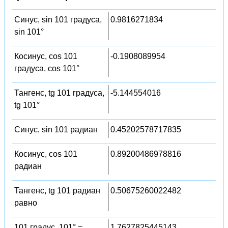
Синус, sin 101 градуса,
0.9816271834
sin 101°
Косинус, cos 101
-0.1908089954
градуса, cos 101°
Тангенс, tg 101 градуса,
-5.144554016
tg 101°
Синус, sin 101 радиан
0.45202578717835
Косинус, cos 101
0.89200486978816
радиан
Тангенс, tg 101 радиан
0.50675260022482
равно
101 градус, 101° =
1.7627825445143