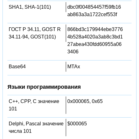
SHA1, SHA-1(101)
dbc0f004854457f59fb16
ab863a3a1722cef553f
ГОСТ Р 34.11, GOST R
866bd3c179944ebe3776
34.11-94, GOST(101)
4b528a4020a3ab8c3bd1
27abea430fdd60955a06
3406
Base64
MTAx
Языки программирования
C++, CPP, C значение
0x000065, 0x65
101
Delphi, Pascal значение
$000065
числа 101