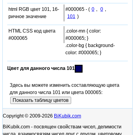
html RGB цвет 101, 16-
#000065 - (
0
,
0
,
ричное значение
101
)
HTML CSS код цвета
.color-mn { color:
#000065
#000065; }
.color-bg { background-
color: #000065; }
Цвет для данного числа 101
Здесь вы можете изменить составляющую цвета
для данного числа 101 или цвета 000065:
Показать таблицу цветов
Copyright © 2009-2026
BiKubik.com
BiKubik.com - посвящен свойствам чисел, делимости
числа, взаимосвязям чисел друг с другом, цветовому