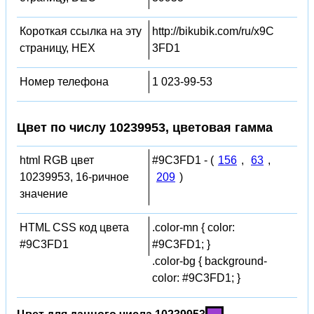
Короткая ссылка на эту
http://bikubik.com/ru/x9C
страницу, HEX
3FD1
Номер телефона
1 023-99-53
Цвет по числу 10239953, цветовая гамма
html RGB цвет
#9C3FD1 - (
156
,
63
,
10239953, 16-ричное
209
)
значение
HTML CSS код цвета
.color-mn { color:
#9C3FD1
#9C3FD1; }
.color-bg { background-
color: #9C3FD1; }