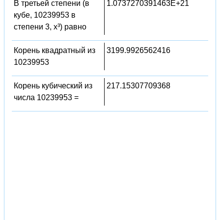
В третьей степени (в
1.0737270391463E+21
кубе, 10239953 в
степени 3, x³) равно
Корень квадратный из
3199.9926562416
10239953
Корень кубический из
217.15307709368
числа 10239953 =