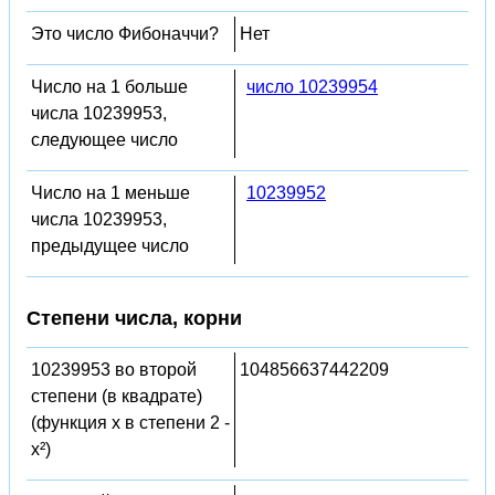
Это число Фибоначчи?
Нет
Число на 1 больше
число 10239954
числа 10239953,
следующее число
Число на 1 меньше
10239952
числа 10239953,
предыдущее число
Степени числа, корни
10239953 во второй
104856637442209
степени (в квадрате)
(функция x в степени 2 -
x²)