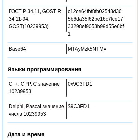
ГОСТ Р 34.11, GOST R
c12ce64fbf8fb02548d36
34.11-94,
5b6da35f62be16c7fce17
GOST(10239953)
33298ef9053b99d55e6bf
1
Base64
MTAyMzk5NTM=
Языки программирования
C++, CPP, C значение
0x9C3FD1
10239953
Delphi, Pascal значение
$9C3FD1
числа 10239953
Дата и время