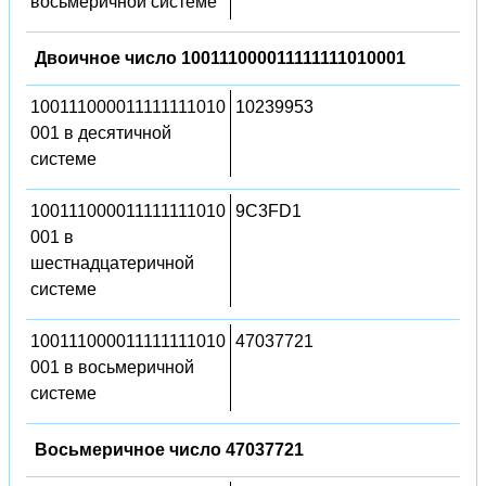
восьмеричной системе
Двоичное число 100111000011111111010001
100111000011111111010
10239953
001 в десятичной
системе
100111000011111111010
9C3FD1
001 в
шестнадцатеричной
системе
100111000011111111010
47037721
001 в восьмеричной
системе
Восьмеричное число 47037721