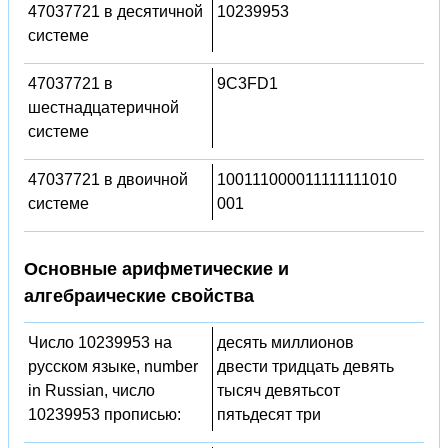
47037721 в десятичной
10239953
системе
47037721 в
9C3FD1
шестнадцатеричной
системе
47037721 в двоичной
100111000011111111010
системе
001
Основные арифметические и
алгебраические свойства
Число 10239953 на
десять миллионов
русском языке, number
двести тридцать девять
in Russian, число
тысяч девятьсот
10239953 прописью:
пятьдесят три