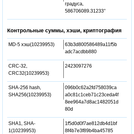
градуса,
586706089.31233°
Контрольные суммы, хэши, криптография
MD-5 хэш(10239953)
63b3d800586489a11f5b
adc7acdbb880
CRC-32,
2423097276
CRC32(10239953)
SHA-256 hash,
096b0c62a2fd758039ca
SHA256(10239953)
a0c81c1ceb71c23ceda4f
8ee964a7d8ac1482051d
80d
SHA1, SHA-
1f5d0d0f7ae812db4d1bf
1(10239953)
8f4b7e3f89b4ba45785