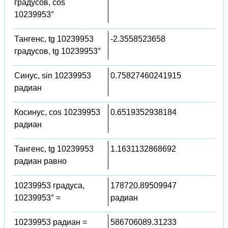
градусов, cos
10239953°
Тангенс, tg 10239953
-2.3558523658
градусов, tg 10239953°
Синус, sin 10239953
0.75827460241915
радиан
Косинус, cos 10239953
0.6519352938184
радиан
Тангенс, tg 10239953
1.1631132868692
радиан равно
10239953 градуса,
178720.89509947
10239953° =
радиан
10239953 радиан =
586706089.31233