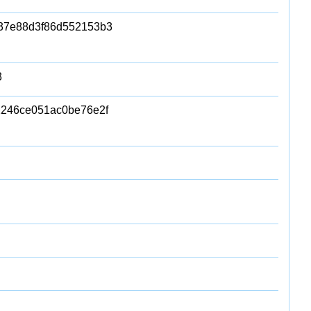
37e88d3f86d552153b3
3
1246ce051ac0be76e2f