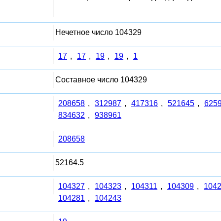
Нечетное число 104329
17
,
17
,
19
,
19
,
1
Составное число 104329
208658
,
312987
,
417316
,
521645
,
625
834632
,
938961
208658
52164.5
104327
,
104323
,
104311
,
104309
,
104
104281
,
104243