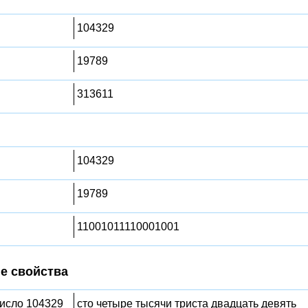
104329
19789
313611
104329
19789
11001011110001001
е свойства
число 104329
сто четыре тысячи триста двадцать девять