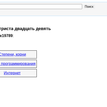
 триста двадцать девять
0x19789
:
Степени, корни
 программирования
Интернет