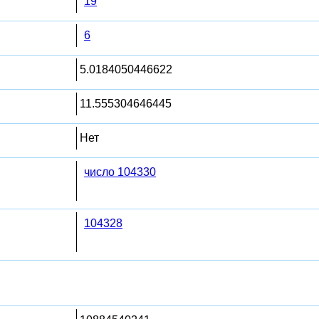
19
6
5.0184050446622
11.555304646445
Нет
число 104330
104328