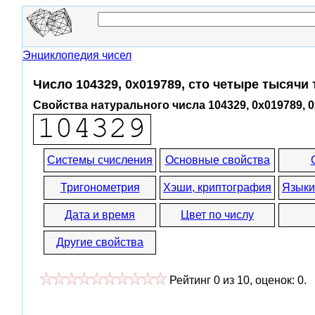
Энциклопедия чисел
Число 104329, 0x019789, сто четыре тысячи
Свойства натурального числа 104329, 0x019789, 
Системы счисления
Основные свойства
Тригонометрия
Хэши, криптография
Языки
Дата и время
Цвет по числу
Другие свойства
Рейтинг
0
из
10
, оценок:
0
.