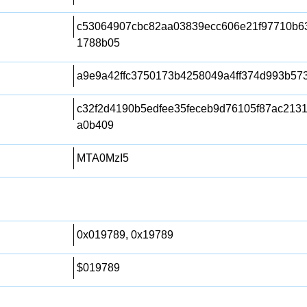
c53064907cbc82aa03839ecc606e21f97710b6
1788b05
a9e9a42ffc3750173b4258049a4ff374d993b57
c32f2d4190b5edfee35feceb9d76105f87ac213
a0b409
MTA0MzI5
0x019789, 0x19789
$019789