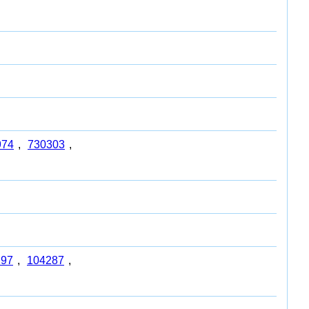
974
,
730303
,
297
,
104287
,