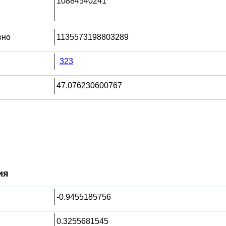
10884540241
вно
1135573198803289
323
47.076230600767
ия
-0.9455185756
0.3255681545