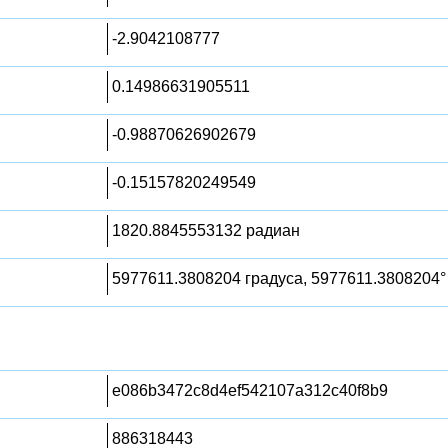
-2.9042108777
0.14986631905511
-0.98870626902679
-0.15157820249549
1820.8845553132 радиан
5977611.3808204 градуса, 5977611.3808204°
e086b3472c8d4ef542107a312c40f8b9
886318443