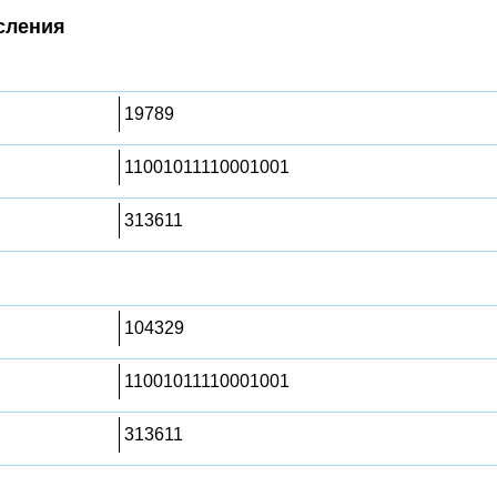
сления
19789
11001011110001001
313611
104329
11001011110001001
313611