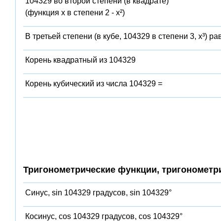
104329 во второй степени (в квадрате)
(функция x в степени 2 - x²)
В третьей степени (в кубе, 104329 в степени 3, x³) ра
Корень квадратный из 104329
Корень кубический из числа 104329 =
Тригонометрические функции, тригонометр
Синус, sin 104329 градусов, sin 104329°
Косинус, cos 104329 градусов, cos 104329°