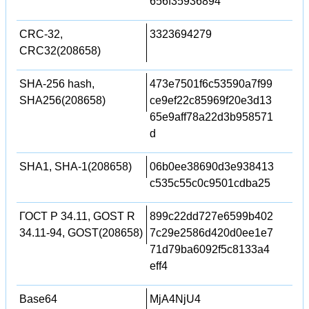
656f35936894
CRC-32,
3323694279
CRC32(208658)
SHA-256 hash,
473e7501f6c53590a7f99
SHA256(208658)
ce9ef22c85969f20e3d13
65e9aff78a22d3b958571
d
SHA1, SHA-1(208658)
06b0ee38690d3e938413
c535c55c0c9501cdba25
ГОСТ Р 34.11, GOST R
899c22dd727e6599b402
34.11-94, GOST(208658)
7c29e2586d420d0ee1e7
71d79ba6092f5c8133a4
eff4
Base64
MjA4NjU4