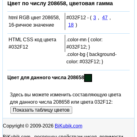
Цвет по числу 208658, цветовая гамма
html RGB цвет 208658,
#032F12 - (
3
,
47
,
16-ричное значение
18
)
HTML CSS код цвета
.color-mn { color:
#032F12
#032F12; }
.color-bg { background-
color: #032F12; }
Цвет для данного числа 208658
Здесь вы можете изменить составляющую цвета
для данного числа 208658 или цвета 032F12:
Показать таблицу цветов
Copyright © 2009-2026
BiKubik.com
BiKubik.com - посвящен свойствам чисел, делимости