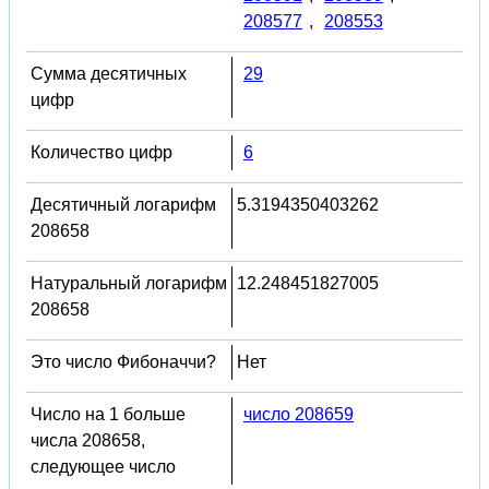
208577
,
208553
Сумма десятичных
29
цифр
Количество цифр
6
Десятичный логарифм
5.3194350403262
208658
Натуральный логарифм
12.248451827005
208658
Это число Фибоначчи?
Нет
Число на 1 больше
число 208659
числа 208658,
следующее число