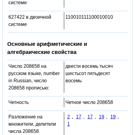
системе
627422 в двоичной
110010111100010010
системе
Основные арифметические и
алгебраические свойства
Число 208658 на
двести восемь тысяч
русском языке, number
шестьсот пятьдесят
in Russian, число
восемь
208658 прописью:
Четность
Четное число 208658
Разложение на
2
,
17
,
17
,
19
,
19
,
множители, делители
1
числа 208658