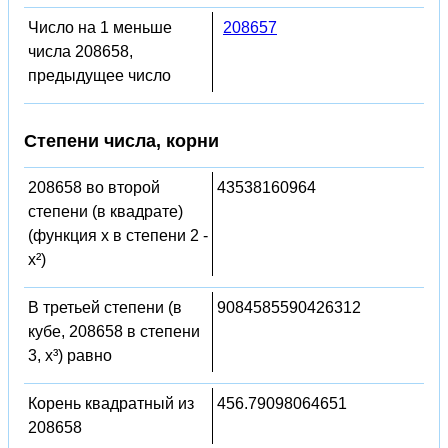
Число на 1 меньше
208657
числа 208658,
предыдущее число
Степени числа, корни
208658 во второй
43538160964
степени (в квадрате)
(функция x в степени 2 -
x²)
В третьей степени (в
9084585590426312
кубе, 208658 в степени
3, x³) равно
Корень квадратный из
456.79098064651
208658