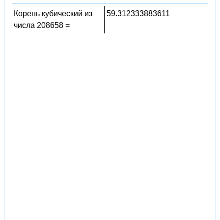
Корень кубический из
59.312333883611
числа 208658 =