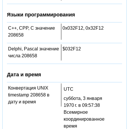
Языки программирования
C++, CPP, C значение
0x032F12, 0x32F12
208658
Delphi, Pascal значение
$032F12
числа 208658
Дата и время
Конвертация UNIX
UTC
timestamp 208658 в
суббота, 3 января
дату и время
1970 г. в 09:57:38
Всемирное
координированное
время