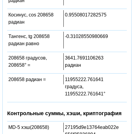
радиан
Косинус, cos 208658
0.95508017282575
радиан
Тангенс, tg 208658
-0.31028550980669
радиан равно
208658 градусов,
3641.7691106263
208658° =
радиан
208658 радиан =
11955222.761641
градуса,
11955222.761641°
Контрольные суммы, хэши, криптография
MD-5 хэш(208658)
27195d9e13764eab022e