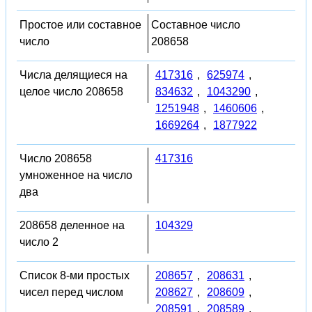
Простое или составное
Составное число
число
208658
Числа делящиеся на
417316
,
625974
,
целое число 208658
834632
,
1043290
,
1251948
,
1460606
,
1669264
,
1877922
Число 208658
417316
умноженное на число
два
208658 деленное на
104329
число 2
Список 8-ми простых
208657
,
208631
,
чисел перед числом
208627
,
208609
,
208591
,
208589
,