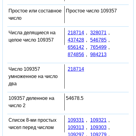
Простое или составное
Простое число 109357
число
Числа делящиеся на
218714
,
328071
,
целое число 109357
437428
,
546785
,
656142
,
765499
,
874856
,
984213
Число 109357
218714
умноженное на число
два
109357 деленное на
54678.5
число 2
Список 8-ми простых
109331
,
109321
,
чисел перед числом
109313
,
109303
,
109297
,
109279
,