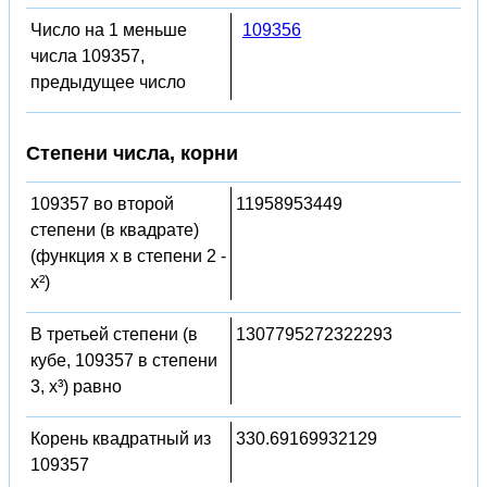
Число на 1 меньше
109356
числа 109357,
предыдущее число
Степени числа, корни
109357 во второй
11958953449
степени (в квадрате)
(функция x в степени 2 -
x²)
В третьей степени (в
1307795272322293
кубе, 109357 в степени
3, x³) равно
Корень квадратный из
330.69169932129
109357