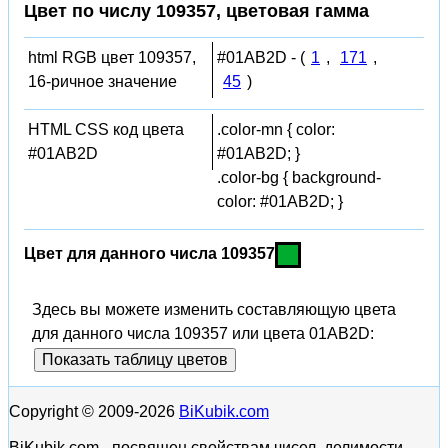
Цвет по числу 109357, цветовая гамма
html RGB цвет 109357,
#01AB2D - (
1
,
171
,
16-ричное значение
45
)
HTML CSS код цвета
.color-mn { color:
#01AB2D
#01AB2D; }
.color-bg { background-
color: #01AB2D; }
Цвет для данного числа 109357
Здесь вы можете изменить составляющую цвета
для данного числа 109357 или цвета 01AB2D:
Показать таблицу цветов
Copyright © 2009-2026
BiKubik.com
BiKubik.com - посвящен свойствам чисел, делимости