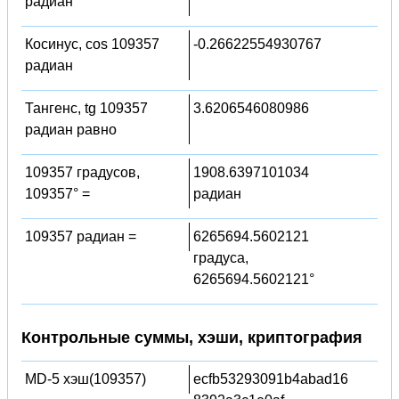
радиан
Косинус, cos 109357
-0.26622554930767
радиан
Тангенс, tg 109357
3.6206546080986
радиан равно
109357 градусов,
1908.6397101034
109357° =
радиан
109357 радиан =
6265694.5602121
градуса,
6265694.5602121°
Контрольные суммы, хэши, криптография
MD-5 хэш(109357)
ecfb53293091b4abad16