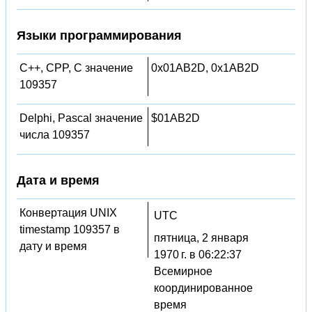
Языки программирования
C++, CPP, C значение
0x01AB2D, 0x1AB2D
109357
Delphi, Pascal значение
$01AB2D
числа 109357
Дата и время
Конвертация UNIX
UTC
timestamp 109357 в
пятница, 2 января
дату и время
1970 г. в 06:22:37
Всемирное
координированное
время