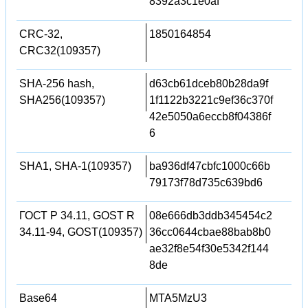
8392a3c1e0af
CRC-32,
1850164854
CRC32(109357)
SHA-256 hash,
d63cb61dceb80b28da9f
SHA256(109357)
1f1122b3221c9ef36c370f
42e5050a6eccb8f04386f
6
SHA1, SHA-1(109357)
ba936df47cbfc1000c66b
79173f78d735c639bd6
ГОСТ Р 34.11, GOST R
08e666db3ddb345454c2
34.11-94, GOST(109357)
36cc0644cbae88bab8b0
ae32f8e54f30e5342f144
8de
Base64
MTA5MzU3