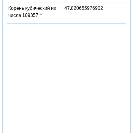
Корень кубический из
47.820655976902
числа 109357 =