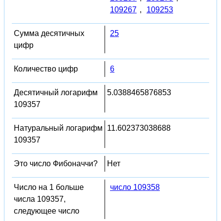
109267
,
109253
Сумма десятичных
25
цифр
Количество цифр
6
Десятичный логарифм
5.0388465876853
109357
Натуральный логарифм
11.602373038688
109357
Это число Фибоначчи?
Нет
Число на 1 больше
число 109358
числа 109357,
следующее число