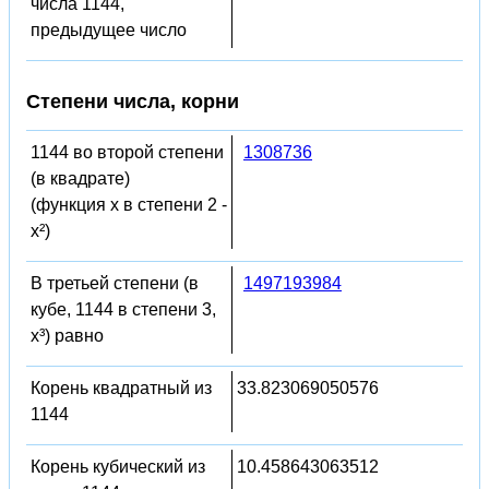
числа 1144,
предыдущее число
Степени числа, корни
1144 во второй степени
1308736
(в квадрате)
(функция x в степени 2 -
x²)
В третьей степени (в
1497193984
кубе, 1144 в степени 3,
x³) равно
Корень квадратный из
33.823069050576
1144
Корень кубический из
10.458643063512