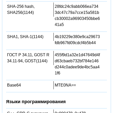
SHA-256 hash,
28fdc24c9abb066ea734
SHA256(1144)
3dc47c79a7cce15a581b
cb30002a96903450bbe6
41a5
SHA1, SHA-1(1144)
4b19229e380e9ca29673
fdb967fd09cdcf4b5b44
ГОСТ Р 34.11, GOST R
455f9d1a32e1d47649d4f
34.11-94, GOST(1144)
d63cbaeb732bf784e146
d244c0adee9de4bc5aa4
1f6
Base64
MTE0NA==
Языки программирования