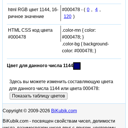
html RGB цвет 1144, 16-
#000478 - (
0
,
4
,
ричное значение
120
)
HTML CSS код цвета
.color-mn { color:
#000478
#000478; }
.color-bg { background-
color: #000478; }
Цвет для данного числа 1144
Здесь вы можете изменить составляющую цвета
для данного числа 1144 или цвета 000478:
Показать таблицу цветов
Copyright © 2009-2026
BiKubik.com
BiKubik.com - посвящен свойствам чисел, делимости
числа, взаимосвязям чисел друг с другом, цветовому