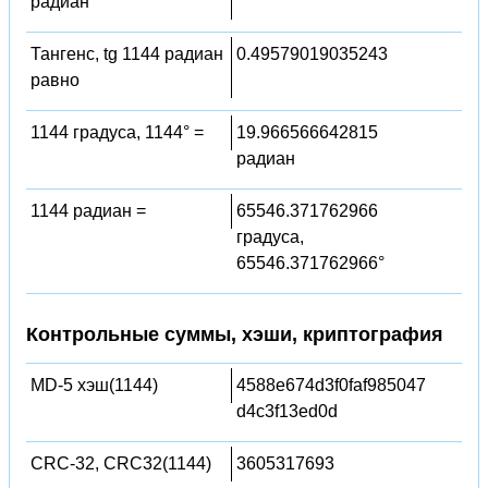
радиан
Тангенс, tg 1144 радиан
0.49579019035243
равно
1144 градуса, 1144° =
19.966566642815
радиан
1144 радиан =
65546.371762966
градуса,
65546.371762966°
Контрольные суммы, хэши, криптография
MD-5 хэш(1144)
4588e674d3f0faf985047
d4c3f13ed0d
CRC-32, CRC32(1144)
3605317693