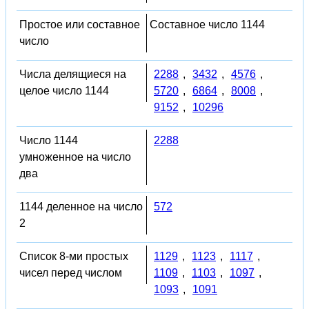
Простое или составное
Составное число 1144
число
Числа делящиеся на
2288
,
3432
,
4576
,
целое число 1144
5720
,
6864
,
8008
,
9152
,
10296
Число 1144
2288
умноженное на число
два
1144 деленное на число
572
2
Список 8-ми простых
1129
,
1123
,
1117
,
чисел перед числом
1109
,
1103
,
1097
,
1093
,
1091